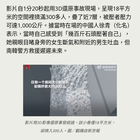
影片自1分20秒起用3D還原事故現場，呈現18平方
米的空間裡擠滿300多人，疊了近7層，被壓者壓力
可達1,000公斤。據當時在場的中國人徐青（化名）
表示，當時自己感受到「幾百斤石頭壓著自己」，
她親眼目睹身旁的女生斷氣和附近的男生吐血，但
南韓警方救援遲遲未來。
影片用3D影像還原事發經過，該小巷僅18平方米，
卻擠入300人。圖／翻攝自新京報