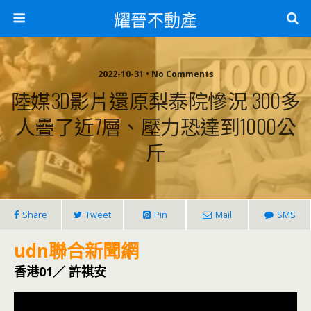
耀晉不動產
2022-10-31 • No Comments
陸媒3D影片還原梨泰院慘況 300多
人疊了近7層、壓力恐達到1000公
斤
Share
Tweet
Pin
Mail
SMS
udn聯合新聞網
香港01／ 許祺安