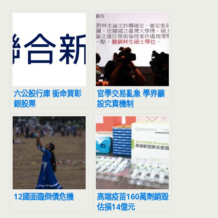
六公股行庫 銜命買彰
官學交易亂象 學界籲
銀股票
設究責機制
12國面臨倒債危機
高端疫苗160萬劑銷毀
估損14億元