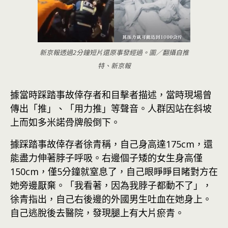
新京報透過2分鐘短片還原事發經過。圖／翻攝自推
特、新京報
據當時踩踏事故倖存者和目擊者描述，當時現場曾
傳出「推」、「用力推」等聲音。人群因站在斜坡
上而如多米諾骨牌般倒下。
據踩踏事故倖存者徐青稱，自己身高達175cm，還
能盡力伸著脖子呼吸。右邊個子矮的女生身高僅
150cm，僅5分鐘就窒息了，自己眼睜睜目睹對方在
她旁邊厭棄。「我看著，因為我脖子都動不了」，
徐青指出，自己右後邊的外國男生吐血在她身上。
自己逃脫後去醫院，發現腿上有大片瘀青。