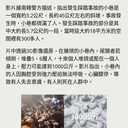
影片據南韓警方描述，指出發生踩踏事故的小巷是
一個寬約3.2公尺，長約45公尺左右的斜坡，事故發
生時，
小巷
都擠滿了人。發生踩踏事故的部分是其
中大約長5.7公尺的一段，當時這大約18平方米的空
間裡有300多人。
片中透過3D影像還原，在擁擠的小巷內，尾隨者若
傾倒，堆疊5、6層人，十來個人堆擠或壓在一個人
身上，壓力可能達到1000公斤。影片指出，
小巷
內
的人因胸腔受到強力壓迫無法呼吸、心臟驟停，導
致有人失去意識，有人則死在人群中。