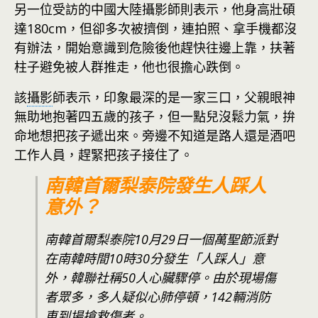
另一位受訪的中國大陸攝影師則表示，他身高壯碩
達180cm，但卻多次被擠倒，連拍照、拿手機都沒
有辦法，開始意識到危險後他趕快往邊上靠，扶著
柱子避免被人群推走，他也很擔心跌倒。
該
攝影
師表示，印象最深的是一家三口，父親眼神
無助地抱著四五歲的孩子，但一點兒沒鬆力氣，拚
命地想把孩子遞出來。旁邊不知道是路人還是酒吧
工作人員，趕緊把孩子接住了。
南韓首爾梨泰院發生人踩人
意外？
南韓首爾梨泰院10月29日一個萬聖節派對
在南韓時間10時30分發生「人踩人」意
外，韓聯社稱50人心臟驟停。由於現場傷
者眾多，多人疑似心肺停頓，142輛消防
車到場搶救傷者。