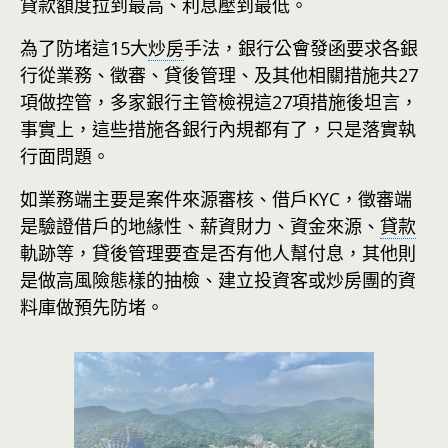
貸款額度拉到最高、利息壓到最低。
為了防堵這15大
炒房
手法，銀行公會發函要求各銀
行從業務、徵審、貸後管理、及其他相關措施共27
項做控管，多家銀行主管檢視這27項措施後坦言，
事實上，這些措施各銀行內規都有了，只是落實執
行面問題。
如業務端主要是案件來源審核、借戶KYC，徵審端
是驗證借戶的地緣性、薪資財力、資金來源、
貸款
軌跡等，貸後管理要查是否有他人幫付息，其他則
是做高風險態樣的抽檢、建立投資客或炒房團的資
料庫做預先防堵。