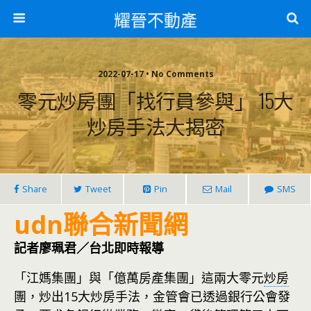
耀晉不動產
2022-07-17 • No Comments
零元炒房團「找行員參與」 15大
炒房手法大揭密
Share
Tweet
Pin
Mail
SMS
udn聯合新聞網
記者廖珮君／台北即時報導
「江媽集團」與「億萬房產集團」這兩大零元
炒房
團，炒出15大炒房手法，金管會已透過銀行公會發