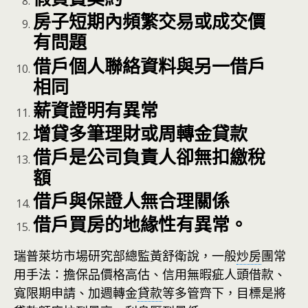
房子短期內頻繁交易或成交價
有問題
借戶個人聯絡資料與另一借戶
相同
薪資證明有異常
增貸多筆理財或周轉金貸款
借戶是公司負責人卻無扣繳稅
額
借戶與保證人無合理關係
借戶買房的地緣性有異常。
瑞普萊坊市場研究部總監黃舒衛說，一般
炒房
團常
用手法：擔保品價格高估、信用無暇疵人頭借款、
寬限期申請、加週轉金
貸款
等多管齊下，目標是將