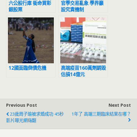
六公股行庫 銜命買彰
官學交易亂象 學界籲
銀股票
設究責機制
12國面臨倒債危機
高端疫苗160萬劑銷毀
估損14億元
Previous Post
Next Post
23歲周子瑜被求婚成功 45秒
1年了 高端三期臨床結果在哪？
影片曝光網嗨翻