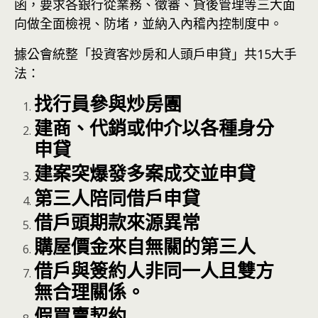
函，要求各銀行從業務、徵審、貸後管理等三大面
向做全面檢視、防堵，並納入內稽內控制度中。
據公會統整「投資客炒房和人頭戶申貸」共15大手
法：
找行員參與炒房團
建商、代銷或仲介以各種身分
申貸
建案突爆發多案成交並申貸
第三人陪同借戶申貸
借戶頭期款來源異常
購屋價金來自無關的第三人
借戶與簽約人非同一人且雙方
無合理關係。
假買賣契約