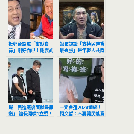
挺郭台銘罵「禽獸食
館長認證「支持民進黨
祿」剛好而已！謝震武
最丟臉」是年輕人共識
罕重話：鬥雞鬥慣了
繼續打他只會掉選票
爆「民進黨後面就是黑
一定會選2024總統！
道」 館長開噴1立委！
柯文哲：不要讓民進黨
內幕全說了：天怒人怨
太好選