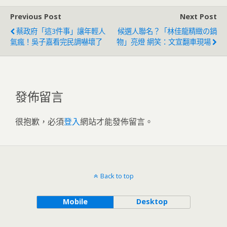
Previous Post
Next Post
蔡政府「這3件事」讓年輕人
候選人聯名？「林佳龍精緻の鍋
氣瘋！吳子嘉看完民調嚇壞了
物」亮燈 網笑：文宣翻車現場
發佈留言
很抱歉，必須
登入
網站才能發佈留言。
Back to top
Mobile
Desktop