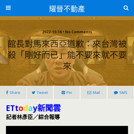
耀晉不動產
2022-10-16 • No Comments
館長對馬來西亞道歉：來台灣被
殺「剛好而已」能不要來就不要
來
Share
Tweet
Pin
Mail
SMS
ETt
o
d
a
y新聞雲
記者林彥臣／綜合報導