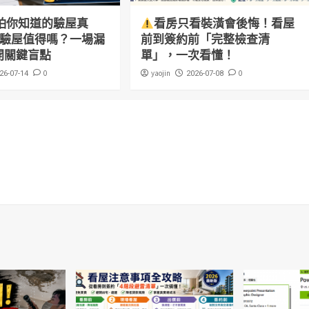
怕你知道的驗屋真
看房只看裝潢會後悔！看屋
萬驗屋值得嗎？一場漏
前到簽約前「完整檢查清
開關鍵盲點
單」，一次看懂！
0
yaojin
0
26-07-14
2026-07-08