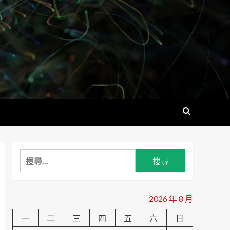
搜
尋
關
鍵
2026 年 8 月
字:
一
二
三
四
五
六
日