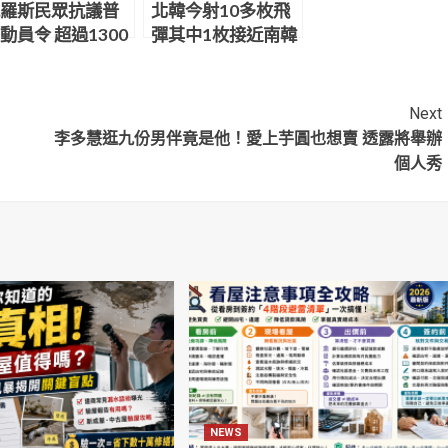
羅斯民眾抗議普
北韓今射10多枚飛
動員令 超過1300
彈其中1枚接近南韓
遭逮捕
領海 尹錫悅怒「實
質性侵犯領土」：
為挑釁行為要付出
Next
代價
李多慧逛九份男伴竟是他！愛上芋圓也想賣 透露將舉辦
個人秀
NEWS