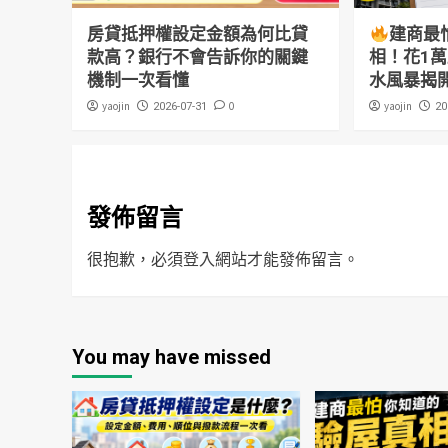
房貸抵押權設定金額為何比貸
建商最
款高？銀行不會告訴你的關鍵
相！花1
機制一次看懂
水風暴揭
yaojin
0
yaojin
2026-07-31
20
發佈留言
很抱歉，必須
登入
網站才能發佈留言。
You may have missed