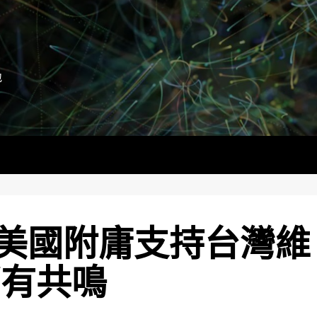
地
美國附庸支持台灣維
部有共鳴