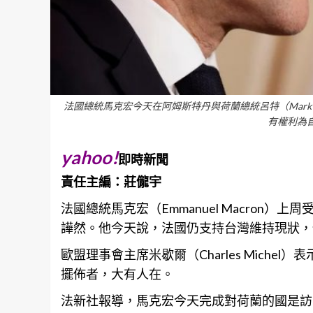
法國總統馬克宏今天在阿姆斯特丹與荷蘭總統呂特（Mark
有權利為
yahoo!
即時新聞
責任主編：莊儱宇
法國總統馬克宏（Emmanuel Macron
譁然。他今天說，法國仍支持
台灣
維持現狀，
歐盟理事會主席米歇爾（Charles Mich
擺佈者，大有人在。
法新社報導，馬克宏今天完成對荷蘭的國是訪