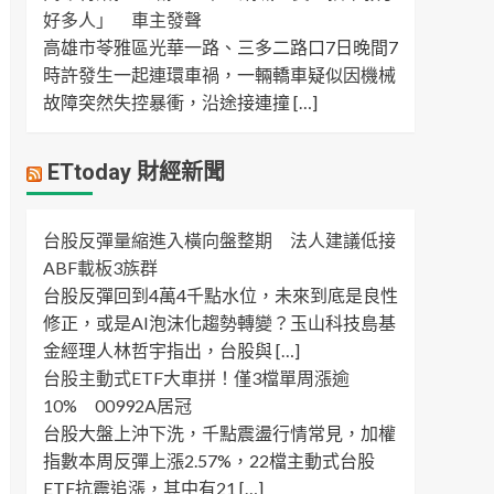
好多人」 車主發聲
高雄市苓雅區光華一路、三多二路口7日晚間7
時許發生一起連環車禍，一輛轎車疑似因機械
故障突然失控暴衝，沿途接連撞 […]
ETtoday 財經新聞
台股反彈量縮進入橫向盤整期 法人建議低接
ABF載板3族群
台股反彈回到4萬4千點水位，未來到底是良性
修正，或是AI泡沫化趨勢轉變？玉山科技島基
金經理人林哲宇指出，台股與 […]
台股主動式ETF大車拼！僅3檔單周漲逾
10% 00992A居冠
台股大盤上沖下洗，千點震盪行情常見，加權
指數本周反彈上漲2.57%，22檔主動式台股
ETF抗震追漲，其中有21 […]