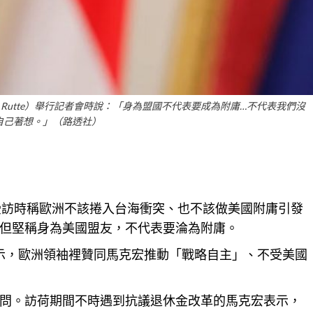
 Rutte）舉行記者會時說：「身為盟國不代表要成為附庸…不代表我們沒
自己著想。」（路透社）
）上周受訪時稱歐洲不該捲入台海衝突、也不該做美國附庸引發
但堅稱身為美國盟友，不代表要淪為附庸。
el）表示，歐洲領袖裡贊同馬克宏推動「戰略自主」、不受美國
問。訪荷期間不時遇到抗議退休金改革的馬克宏表示，