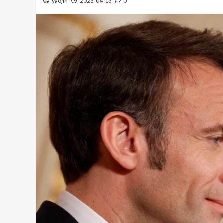
yaojin
2023-04-13
0