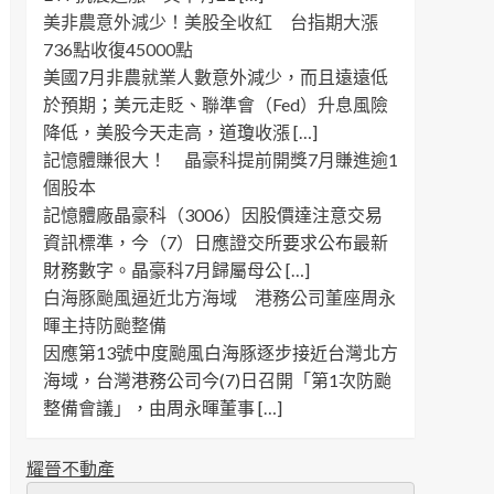
美非農意外減少！美股全收紅 台指期大漲
736點收復45000點
美國7月非農就業人數意外減少，而且遠遠低
於預期；美元走貶、聯準會（Fed）升息風險
降低，美股今天走高，道瓊收漲 […]
記憶體賺很大！ 晶豪科提前開獎7月賺進逾1
個股本
記憶體廠晶豪科（3006）因股價達注意交易
資訊標準，今（7）日應證交所要求公布最新
財務數字。晶豪科7月歸屬母公 […]
白海豚颱風逼近北方海域 港務公司董座周永
暉主持防颱整備
因應第13號中度颱風白海豚逐步接近台灣北方
海域，台灣港務公司今(7)日召開「第1次防颱
整備會議」，由周永暉董事 […]
耀晉不動產