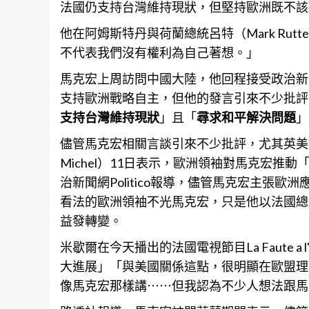
法國仍支持
台灣
維持現狀，但堅持歐洲既不該
他在阿姆斯特丹與荷蘭總統呂特（Mark Ru
不代表我們沒有權利為自己著想。」
馬克宏上周訪問中國大陸，他回程接受政治新聞網站P
支持歐洲戰略自主，但他的發言引來不少批評
支持台灣維持現狀
」且「
尋求和平解決問題
」
儘管馬克宏相關言談引來不少批評，尤其英美媒
Michel）11日表示，歐洲領袖對馬克宏
治新聞網Politico報導，儘管馬克宏主張
看法的歐洲領袖不光馬克宏，只是他以法國總
益發轉變。
米歇爾在今天播出的法國電視節目La Faute 
大進展」「與美國關係這點，很明顯在歐盟理
像馬克宏那樣講⋯⋯但我認為不少人想法跟馬