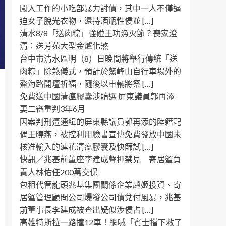
闖入工作的小吃部暴力討債，其中一人不僅逼
迫女子脫光衣物，還持酒瓶性侵並 […]
清水8/8「送肉粽」強碰王功漁火節？喪家澄
清：送芳苑大型金爐化煞
台中市清水區明（8）日晚間將舉行傳統「送
肉粽」除煞儀式，預計於鰲峰山自行車場外的
鰲海路開壇祈福，隨後以車輛將祭 […]
免費送中國清瘟膠囊涉賄選 屏東議員郭再添
妻二審重判3年6月
因案判刑遭通緝的屏東縣議員郭再添的陸籍配
偶王曉燕，被控利用臉書宣傳免費發放中國未
核准輸入的連花清瘟膠囊及快篩試 […]
快訊／兆基前董座李建成聲押禁見 寄居蟹負
責人林佑任200萬交保
包租代管龍頭兆基集團關係企業趙姬投資、寄
居蟹管理顧問公司爆發公司債兌付風暴，兆基
前董事長李建成被查出疑似涉侵占 […]
高雄特斯拉一路撞12車！網喊「賓士擋下救了