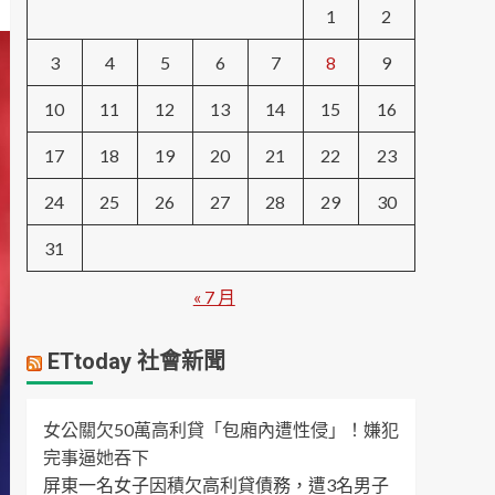
1
2
3
4
5
6
7
8
9
10
11
12
13
14
15
16
17
18
19
20
21
22
23
24
25
26
27
28
29
30
31
« 7 月
ETtoday 社會新聞
女公關欠50萬高利貸「包廂內遭性侵」！嫌犯
完事逼她吞下
屏東一名女子因積欠高利貸債務，遭3名男子