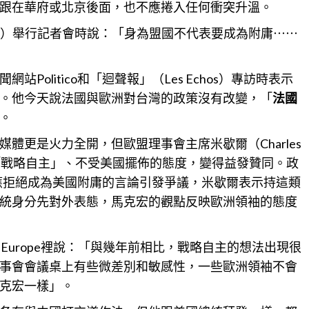
跟在華府或北京後面，也不應捲入任何衝突升溫。
tte）舉行記者會時說：「身為盟國不代表要成為附庸⋯⋯
olitico和「迴聲報」（Les Echos）專訪時表示
。他今天說法國與歐洲對
台灣
的政策沒有改變，「
法國
。
體更是火力全開，但歐盟理事會主席米歇爾（Charles
推動「戰略自主」、不受美國擺佈的態度，變得益發贊同。政
歐洲應拒絕成為美國附庸的言論引發爭議，米歇爾表示持這類
統身分先對外表態，馬克宏的觀點反映歐洲領袖的態度
a l'Europe裡說：「與幾年前相比，戰略自主的想法出現很
事會會議桌上有些微差別和敏感性，一些歐洲領袖不會
克宏一樣」。