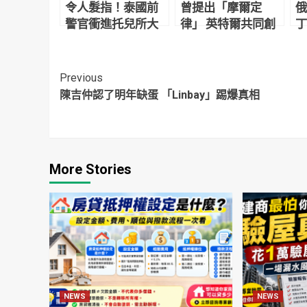
令人髮指！泰國前
曾提出「摩爾定
俄
警官衝進托兒所大
律」 英特爾共同創
丁
開殺戒 逾20幼童慘
辦人摩爾94歲辭世
人
死
Continue
Previous
陳吉仲認了明年缺蛋 「Linbay」踢爆真相
Reading
More Stories
NEWS
NEWS