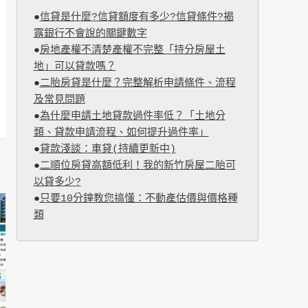
●
信貸是什麼?信貸額度有多少?信貸條件?揭
露銀行不會說的關鍵數字
●
房地產權不清楚產權不完整「持分房屋土
地」可以貸款嗎？
●
二胎房貸是什麼？完整解析申請條件、流程
及常見問題
●
為什麼申請土地貸款過件率低？「土地分
類、貸款申請流程、如何提升過件率」
●
貸款淺談：車貸(持續更新中)
●
二順位房貸高額低利！我的新竹房屋二胎可
以貸多少?
●
只要10分鐘教您搞懂：不動產估價與價格種
類