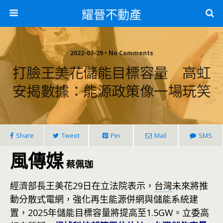
耀晉不動產
2022-03-29 • No Comments
打臉王美花儲能目標容量 高虹
安揭數據：能源政策像一場玩笑
Share
Tweet
Pin
Mail
SMS
風傳媒
蔡佩珈
經濟部長王美花29日在立法院表示，
台灣
未來將推
動分散式電網，強化再生能源併網與儲能系統建
置，2025年儲能目標容量將提高至1.5GW。立委高