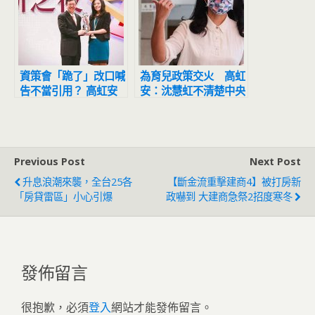
資策會「跪了」改口喊
為育兒政策交火 高虹
告不當引用？ 高虹安
安：沈慧虹不清楚中央
再提資料反擊：連鄭運
政策
鵬親哥都跟著抹黑
Previous Post
Next Post
升息浪潮來襲，全台25各
【斷金流重擊建商4】被打房新
「房貸雷區」小心引爆
政嚇到 大建商急祭2招度寒冬
發佈留言
很抱歉，必須
登入
網站才能發佈留言。