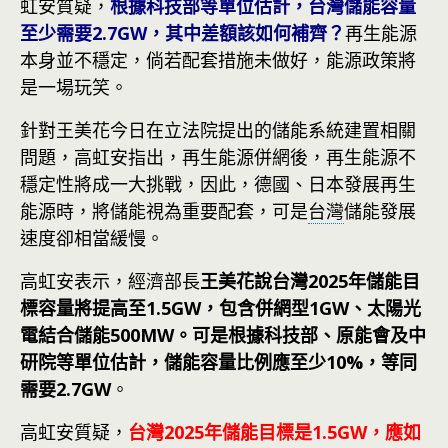
虹安質疑，
根據科技部等單位估計，台灣儲能容量
至少需要2.7GW，其中差額該如何補齊？
再生能源
本身並不穩定，倘若配套措施未做好，能源政策將
是一場玩笑。
針對王美花今日在立法院提出的儲能系統建置相關
問題，高虹安指出，再生能源併網後，再生能源不
穩定性將成一大挑戰，因此，德國、日本發展再生
能源時，將儲能視為重要配套，可是
台灣
儲能發展
速度卻相當緩慢。
高虹安表示，經濟部長
王美花說台灣2025年儲能目
標容量將提高至1.5GW，包含併網型1GW、太陽光
電結合儲能500MW。可是根據科技部、原能會及中
研院等單位估計，儲能容量比例應至少10%，等同
需要2.7GW
。
高虹安質疑，
台灣2025年儲能目標是1.5GW，應如