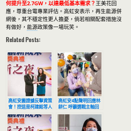
何提升至2.7GW，以達最低基本需求？
王美花回
應，尊重台電專業評估。高虹安表示，再生能源併
網後，其不穩定性更人擔憂，倘若相關配套措施沒
有做好，
能源
政策像一場玩笑。
Related Posts:
高虹安搬證據反擊資策
高虹安4點聲明回應林
會！控這是柯建銘等人
耕仁 呼籲選戰主軸回
施壓下的「政治迫害」
歸市政願景