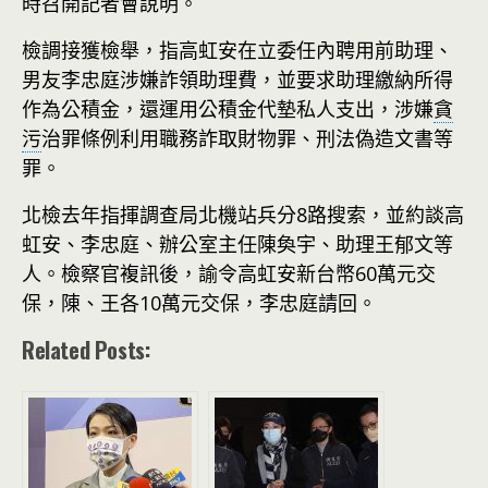
時召開記者會說明。
檢調接獲檢舉，指高虹安在立委任內聘用前助理、
男友李忠庭涉嫌詐領助理費，並要求助理繳納所得
作為公積金，還運用公積金代墊私人支出，涉嫌
貪
污
治罪條例利用職務詐取財物罪、刑法偽造文書等
罪。
北檢去年指揮調查局北機站兵分8路搜索，並約談高
虹安、李忠庭、辦公室主任陳奐宇、助理王郁文等
人。檢察官複訊後，諭令高虹安新台幣60萬元交
保，陳、王各10萬元交保，李忠庭請回。
Related Posts: