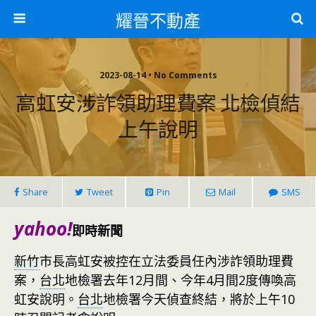
耀晉不動產
2023-08-14 • No Comments
高虹安涉詐領助理費案 北檢偵結
上午說明
Share
Tweet
Pin
Mail
SMS
yahoo!
即時新聞
新竹
市長高虹安被控在立法委員任內涉詐領助理費
案，
台北
地檢署去年12月間、今年4月間2度傳喚高
虹安說明。
台北
地檢署今天偵查終結，將於上午10