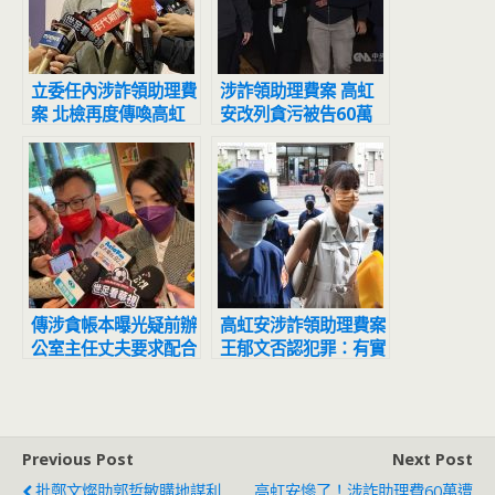
立委任內涉詐領助理費
涉詐領助理費案 高虹
案 北檢再度傳喚高虹
安改列貪污被告60萬
安說明
元交保
傳涉貪帳本曝光疑前辦
高虹安涉詐領助理費案
公室主任丈夫要求配合
王郁文否認犯罪：有實
高虹安辦公室：有心人
際工作及加班
意圖嫁禍北檢
Previous Post
Next Post
批鄭文燦助郭哲敏購地謀利
高虹安慘了！涉詐助理費60萬遭