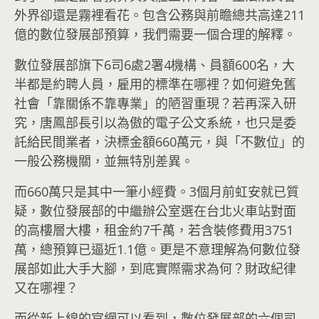
外界卻還是霧裡看花。包含公務與前瞻總共高達211
億的數位發展部預算，我們需要一個合理的解釋。
數位發展部旗下6司6處2署4機構、員額600名，大
半都是約聘人員，雇用的標準在哪裡？如何避免舊
社會「靠關係不靠專業」的陋習重現？若再深入研
究，唐鳳部長引以為傲的電子公文系統，也只是委
託給民間業者，決標金額660萬元，與「不數位」的
一般公務機關，並無特別差異。
而660萬只是其中一筆小經費。3個月前虹安就已質
疑，數位發展部的中繼辦公室選在台北火車站對面
的高樓層大樓，租金約7千萬，若含裝修費用3751
萬，總預算已逼近1.1億。更是不意理解為何數位發
展部如此大手大腳，到底實際需求為何？財政紀律
又在哪裡？
而從新上線的官網可以看到，數位發展部的六個司