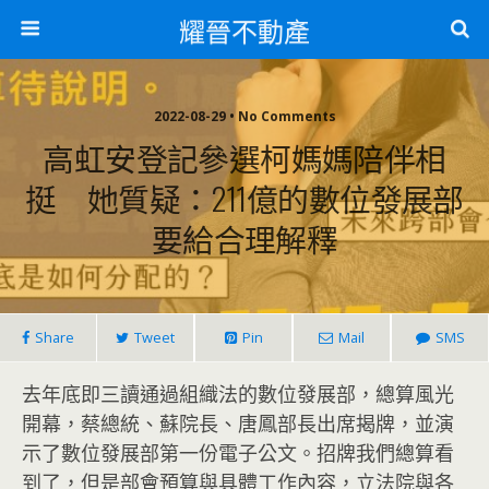
耀晉不動產
2022-08-29 • No Comments
高虹安登記參選柯媽媽陪伴相
挺 她質疑：211億的數位發展部
要給合理解釋
Share
Tweet
Pin
Mail
SMS
去年底即三讀通過組織法的數位發展部，總算風光
開幕，蔡總統、蘇院長、唐鳳部長出席揭牌，並演
示了數位發展部第一份電子公文。招牌我們總算看
到了，但是部會預算與具體工作內容，立法院與各