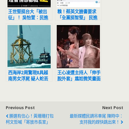
王世堅挺台大「被出
糗！蔡英文臉書要求
征」！ 吳怡萱：民進
「全黨挺智堅」 民進
黨不應該挑戰社會的智
黨公職0人響應
慧
西海岸2周驚現8具越
王心凌遭主持人「伸手
南男女浮屍 疑人蛇丟
脫外套」尷尬微笑畫面
包釀慘劇
曝光⋯網吐槽：太不專
業！
Previous Post
Next Post
勝選有信心！黃珊珊打包
最新媒體民調吊車尾 陳時中：
柯文哲喊「寄放市長室」
支持我的趕快跳出來！