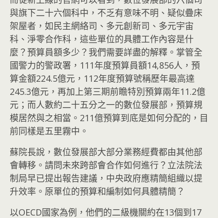
與旗下二十六個科中，不乏有意味不明、疑似疊床
架屋者，如民主網絡司、多元創新司、多元宇宙
科、淨零合作科，這些單位的具體工作內容是什
麼？預算員額多少？我們需要詳盡的解釋。掌管全
國警力的警政署，111年度預算員額14,856人，預
算金額224.5億元，112年度預算號稱歷年最高達
245.3億元，再加上第三期前瞻特別預算兩年11.2億
元；而人數約二十五分之一的數位發展部，預算規
模居然與之相當。211億預算到底是如何分配的，目
前同樣是五里霧中。
蘇院長說，數位發展部大部分業務經費都由其他部
會轉移。請問未來跨部會合作如何進行？立法院法
制局早已提出報告建議，中央政府應精簡組織以提
升效率。原單位的預算和編制如何具體精簡？
以OECD國家為例，他們的二級機關約在13個到17