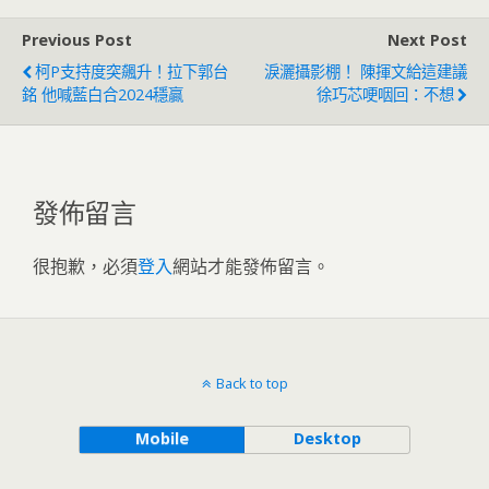
Previous Post
Next Post
柯P支持度突飆升！拉下郭台
淚灑攝影棚！ 陳揮文給這建議
銘 他喊藍白合2024穩贏
徐巧芯哽咽回：不想
發佈留言
很抱歉，必須
登入
網站才能發佈留言。
Back to top
Mobile
Desktop