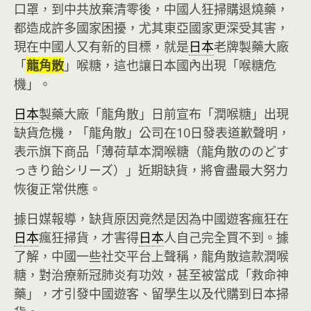
口罩，到中共放棄清零後，中國人狂掃購退燒藥，
都造成許多國家困擾，尤其東亞國家更深受其害，
現在中國人又有新的目標，就是
日本
老牌製藥大廠
「
龍角散
」喉糖，這也讓日本國內出現「喉糖危
機」。
日本
製藥大廠「龍角散」日前宣布「潤喉糖」出現
缺貨危機，「龍角散」公司在10日發表道歉聲明，
表示旗下商品「薄荷草本潤喉糖（龍角散ののどす
っきり飴シリーズ）」近期缺貨，將會盡最大努力
恢復正常供應。
據日媒報導，缺貨原因竟然是因為中國遊客瘋狂在
日本
瘋狂掃貨，才害得
日本
人自己完全買不到。據
了解，中國一些社交平台上聲稱，龍角散這款潤喉
糖，對治療新冠肺炎有功效，甚至被當成「救命神
藥」，才引發中國遊客、留學生以及代購到日本掃