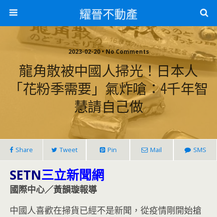
耀晉不動產
2023-02-20 • No Comments
龍角散被中國人掃光！日本人
「花粉季需要」氣炸嗆：4千年智
慧請自己做
Share
Tweet
Pin
Mail
SMS
SETN
三立新聞網
國際中心／黃韻璇報導
中國人喜歡在掃貨已經不是新聞，從疫情剛開始搶