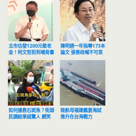
北市估發1200元敬老
陳明通一年指導173本
金！柯文哲拒到場背書
論文 張善政喊不可思
黃珊珊代打
議：天文數字
如何搶救石斑魚？街頭
陸航母福建艦要海試
民調結果超驚人 網笑
推升在台海戰力
翻：817快來