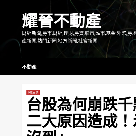
Skip
to
耀晉不動產
content
財經新聞,房市,財經,理財,房貸,股市,匯市,基金,外幣,房
產新聞,熱門新聞,地方新聞,社會新聞
不動產
NEWS
台股為何崩跌千
二大原因造成！