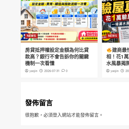
NEWS
NEWS
房貸抵押權設定金額為何比貸
建商最
款高？銀行不會告訴你的關鍵
相！花1
機制一次看懂
水風暴揭
yaojin
0
yaojin
2026-07-31
20
發佈留言
很抱歉，必須
登入
網站才能發佈留言。