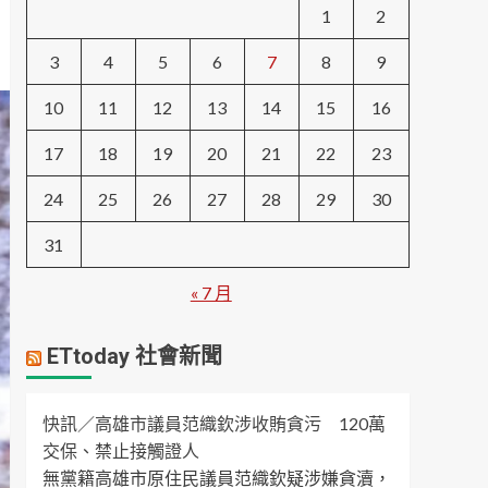
1
2
3
4
5
6
7
8
9
10
11
12
13
14
15
16
17
18
19
20
21
22
23
24
25
26
27
28
29
30
31
« 7 月
ETtoday 社會新聞
快訊／高雄市議員范織欽涉收賄貪污 120萬
交保、禁止接觸證人
無黨籍高雄市原住民議員范織欽疑涉嫌貪瀆，