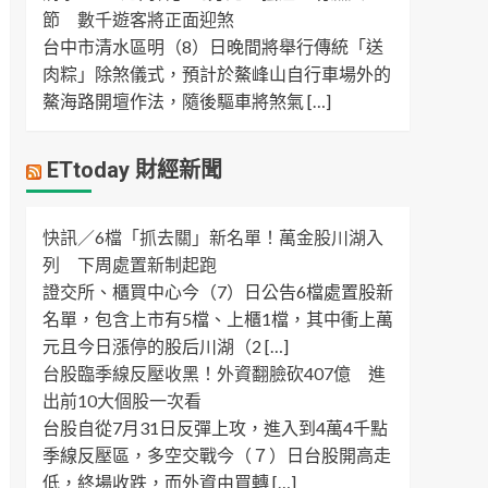
節 數千遊客將正面迎煞
台中市清水區明（8）日晚間將舉行傳統「送
肉粽」除煞儀式，預計於鰲峰山自行車場外的
鰲海路開壇作法，隨後驅車將煞氣 […]
ETtoday 財經新聞
快訊／6檔「抓去關」新名單！萬金股川湖入
列 下周處置新制起跑
證交所、櫃買中心今（7）日公告6檔處置股新
名單，包含上市有5檔、上櫃1檔，其中衝上萬
元且今日漲停的股后川湖（2 […]
台股臨季線反壓收黑！外資翻臉砍407億 進
出前10大個股一次看
台股自從7月31日反彈上攻，進入到4萬4千點
季線反壓區，多空交戰今（７）日台股開高走
低，終場收跌，而外資由買轉 […]