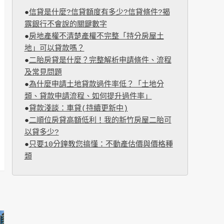
●
信貸是什麼?信貸額度有多少?信貸條件?揭
露銀行不會說的關鍵數字
●
房地產權不清楚產權不完整「持分房屋土
地」可以貸款嗎？
●
二胎房貸是什麼？完整解析申請條件、流程
及常見問題
●
為什麼申請土地貸款過件率低？「土地分
類、貸款申請流程、如何提升過件率」
●
貸款淺談：車貸(持續更新中)
●
二順位房貸高額低利！我的新竹房屋二胎可
以貸多少?
●
只要10分鐘教您搞懂：不動產估價與價格種
類