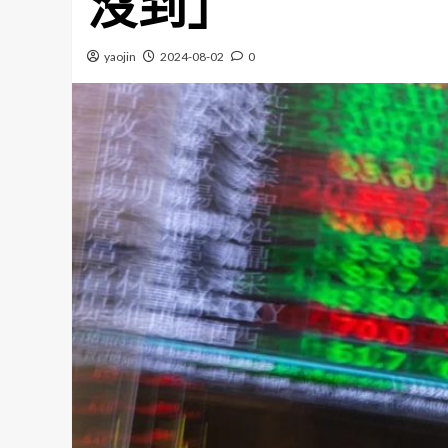
沒到」
yaojin
2024-08-02
0