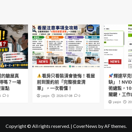
NEWS
NEWS
道的驗屋真
看房只看裝潢會後悔！看屋
輝達罕見
得嗎？一場
前到簽約前「完整檢查清
缺」！NVI
鍵盲點
單」，一次看懂！
術總監，10
關鍵，工作
0
yaojin
0
4
2026-07-08
yaojin
20
Copyright © All rights reserved.
|
CoverNews
by AF themes.