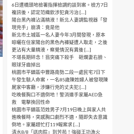
6日遭橋頭地檢署指揮檢調約談到案。檢方7日
複訊後，認定范織欽涉犯貪污治 […]
陽台黑內褲沾滿精液！新北人妻調監視器「發
現兇手」崩潰：竟是他
新北市土城區一名人妻今年3月間發現，原本
晾曬在住家陽台的黑色內褲疑遭人取走，之後
更沾有大量精液，察覺情況有異後 […]
不堪長期碎念！翁突痛下殺手 砸爛妻右臉、
眼球牙齒掉出
桃園市平鎮區中豐路南勢二段一處民宅7日下
午發生駭人命案，一名85歲陳姓婦人被發現陳
屍家中客廳，涉嫌行兇的丈夫犯 […]
吃晚餐胸口不適倒地！警消連手家屬AED急
救 電擊挽回性命
桃園市平鎮區范姓男子7月19日晚上與家人共
進晚餐時，突感胸口劇烈不適，隨即失去意識
倒地。家屬趕忙打119報案求 […]
清水8/8「送肉粽」到芳苑！強碰王功漁火