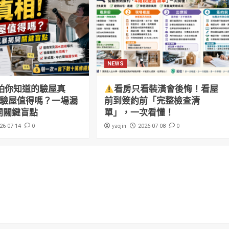
NEWS
怕你知道的驗屋真
看房只看裝潢會後悔！看屋
萬驗屋值得嗎？一場漏
前到簽約前「完整檢查清
開關鍵盲點
單」，一次看懂！
0
yaojin
0
26-07-14
2026-07-08