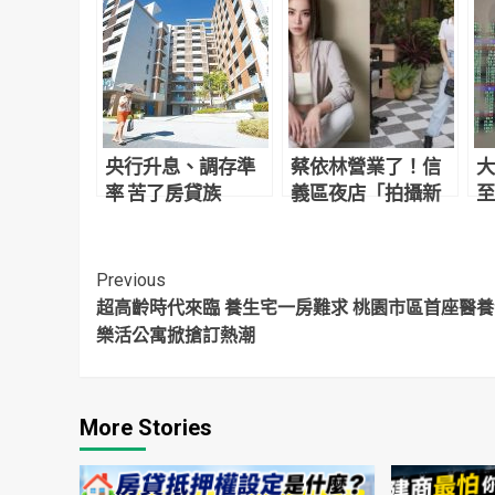
央行升息、調存準
蔡依林營業了！信
大
率 苦了房貸族
義區夜店「拍攝新
至
計畫影片」網友目
「
擊驚：本人正到翻
言
掉
Continue
Previous
超高齡時代來臨 養生宅一房難求 桃園市區首座醫
Reading
樂活公寓掀搶訂熱潮
More Stories