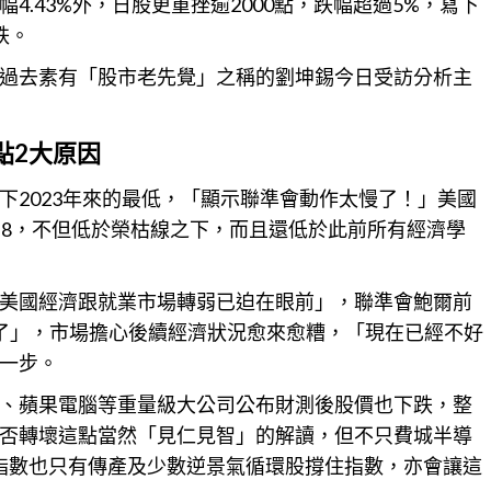
.43%外，日股更重挫逾2000點，跌幅超過5%，寫下
跌。
過去素有「股市老先覺」之稱的劉坤錫今日受訪分析主
點2大原因
下2023年來的最低，「顯示聯準會動作太慢了！」美國
至46.8，不但低於榮枯線之下，而且還低於此前所有經濟學
美國經濟跟就業市場轉弱已迫在眼前」，聯準會鮑爾前
了」，
市場
擔心後續經濟狀況愈來愈糟，「現在已經不好
一步。
、蘋果電腦等重量級大公司公布財測後股價也下跌，整
否轉壞這點當然「見仁見智」的解讀，但不只費城半導
瓊指數也只有傳產及少數逆景氣循環股撐住指數，亦會讓這