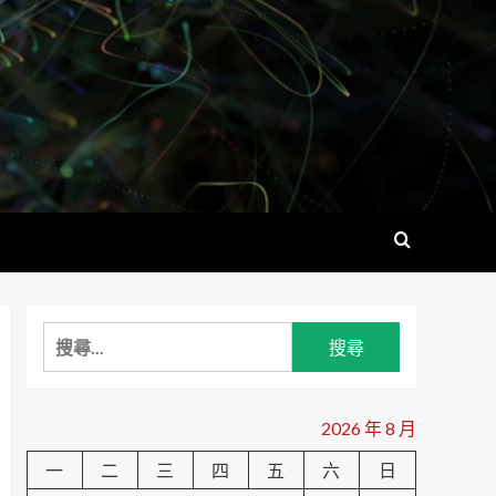
搜
尋
關
鍵
2026 年 8 月
字:
一
二
三
四
五
六
日