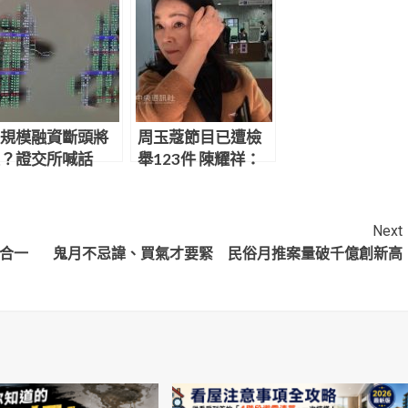
規模融資斷頭將
周玉蔻節目已遭檢
？證交所喊話
舉123件 陳耀祥：
勿聽信市場流
照SOP處理
」
Next
養合一
鬼月不忌諱、買氣才要緊 民俗月推案量破千億創新高