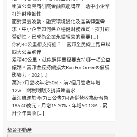
租賃公會與商研院金融賦能講座 助中小企業
打造財務韌性
面對景氣波動、融資環境變化及產業轉型需
求，中小企業如何建立穩健財務體質、提升經
營韌性，已成為企業永續經營的重要 […]
你的40公里想支持誰？ 富邦全民線上跑串聯
四大公益夥伴
累積40公里，就能選擇里程要支持哪一項公益
議題。富邦金控持續擴大Run For Green®倡議
影響力，202 […]
萬海7月營收年增50%、前7個月營收年增
12% 關稅明朗支撐貨運需求
萬海航運於今(7)日公告7月合併營收為新台幣
186.40億元，月增15.30%，年增50.13%；累
計全年營收 […]
耀晉不動產