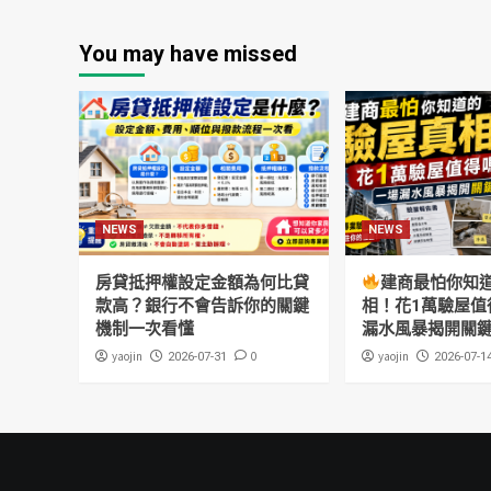
You may have missed
NEWS
NEWS
房貸抵押權設定金額為何比貸
建商最怕你知
款高？銀行不會告訴你的關鍵
相！花1萬驗屋值
機制一次看懂
漏水風暴揭開關
yaojin
0
yaojin
2026-07-31
2026-07-1