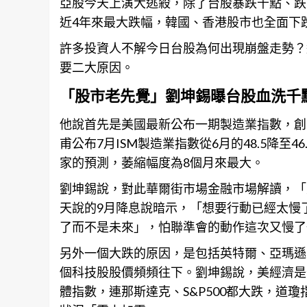
亞股今天上演大逃殺，除了台股暴跌千點、跌幅4
近4年來最大跌幅，韓國、香港股市也全面下
許多投資人不解今日台股為何出現崩盤走勢？
要二大原因。
「股市老先覺」劉坤錫曝台股血洗千
他說首先是美國最新公布一期製造業指數，創
甫公布7月ISM製造業指數從6月的48.5降
家的預測，萎縮幅度為8個月來最大。
劉坤錫說，對此華爾街市場金融市場解讀，「
天說的9月降息說暗示，「想要行動已經太慢
了而不是未來」，怕聯準會的動作這次又慢了
另外一個大跌的原因，是包括英特爾、亞瑪遜
個科技股股價頻頻往下。劉坤錫說，美經濟是
體指數，連那斯達克、S&P500都大跌，道