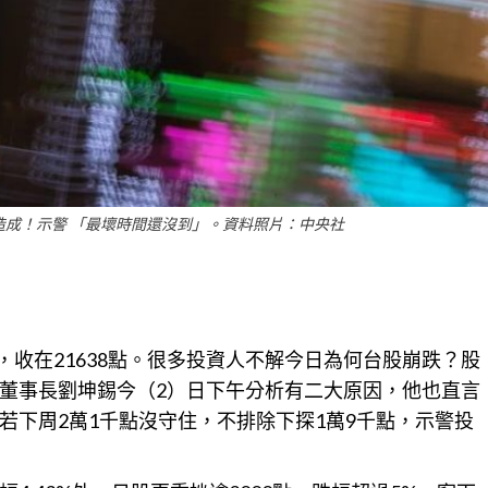
造成！示警 「最壞時間還沒到」。資料照片：中央社
，收在21638點。很多投資人不解今日為何台股崩跌？股
董事長劉坤錫今（2）日下午分析有二大原因，他也直言
若下周2萬1千點沒守住，不排除下探1萬9千點，示警投