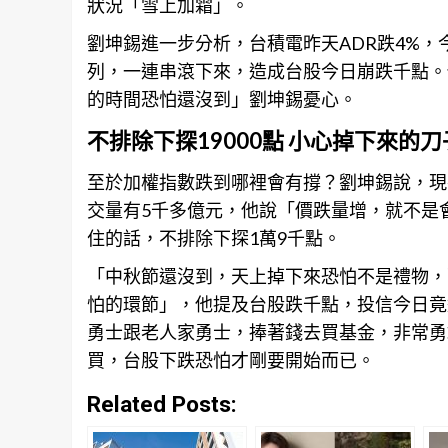
狀況「雪上加霜」。
劉坤錫進一步分析，台積電昨天ADR跌4%，
列，一連串滾下來，造成台股今日崩跌千點。
的時間恐怕還沒到」劉坤錫憂心。
不排除下探19000點 小心掉下來的刀
至於加權指數跌到哪裡會有撐？劉坤錫說，現
交量有5千多億元，他說「價跌量增，就不是
住的話，不排除下探1萬9千點。
「中秋節還沒到，天上掉下來恐怕不是禮物，
怕的環節」，他提及台股跌千點，投信今日竟
勇士跟老人家勇士，捧著錢去買基金，非常勇
買，台股下跌恐怕才剛要開始而已。
Related Posts: