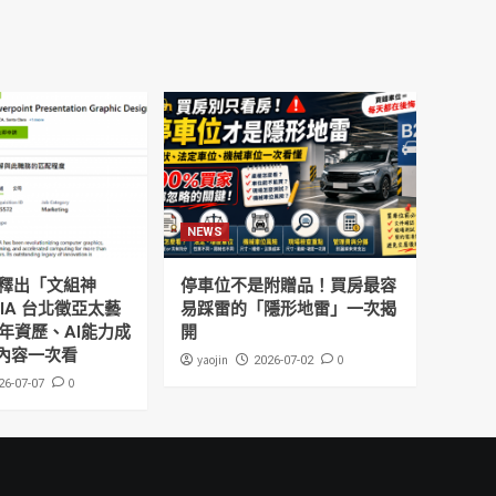
NEWS
釋出「文組神
停車位不是附贈品！買房最容
DIA 台北徵亞太藝
易踩雷的「隱形地雷」一次揭
年資歷、AI能力成
開
內容一次看
yaojin
0
2026-07-02
0
26-07-07