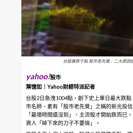
台股暴跌千點 股市老先覺：二大原因
yahoo!
股市
葉憶如｜Yahoo財經特派記者
台股2日急洩1004點，創下史上單日最大跌點
市名師、素有「股市老先覺」之稱的新光投信
「最壞時間還沒到」，主流股才開始跌而已，
資人「掉下來的刀子不要撿」。