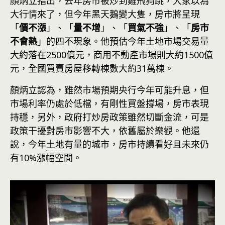
顏炳立指出，去年房市被炒到雞飛狗跳，大家以為
大行情來了，但今年黑天鵝變大隻，房市將呈現
「
價不漲
」、「
量不增
」、「
買氣不強
」、「
房市
不會熱
」的四不現象。他預估今年土地市場交易量
大約落在2500億元，商用不動產市場則大約1500億
元，全國買賣房屋移轉棟數大約31萬棟。
顏炳立認為，雖然市場預期央行今年可能升息，但
市場利率仍處於低檔，有剛性買盤撐場，房市表現
持穩，另外，政府打炒房政策雖然切斷金流，可是
政策干擾對房市影響不大，依舊屬於樂觀。他還
說，今年
土地
有量的城市，房市持續看好且未來仍
有10%漲幅空間。