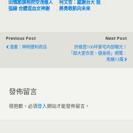
田慎節旗袍挖空洩傲人
柯文哲：感謝台大 我
弧線 合體混血女神謝
將勇敢航向未來
票時間地點曝光
Previous Post
Next Post
漫畫：神明便利商店
許維恩100坪豪宅內部曝光！
「超大更衣室、健身房」網驚：
馬桶13萬
發佈留言
很抱歉，必須
登入
網站才能發佈留言。