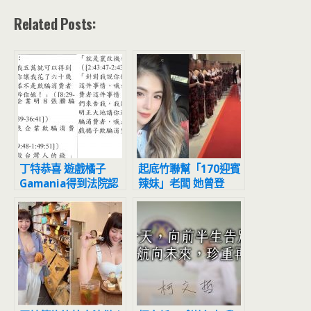
Related Posts:
丁特恭喜 遊戲橘子
起底竹聯幫「170迎賓
Gamania得到法院認
辣妹」老闆 她曾登
證
BBC、辦馬英九母葬禮