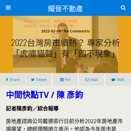
耀晉不動產
2022-02-04 • No Comments
2022台灣房市續熱？ 專家分析
「虎嘯貓聲」有「四不現象」
Share
Tweet
Pin
Mail
SMS
中間快點TV / 陳 彥鈞
記者陳彥鈞／綜合報導
房地產
諮詢公司戴德梁行日前分析2022年房地產市
場展望，總經理顏炳立表示，他認為今年房市是