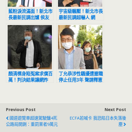
藍粉淚流滿面！新北市
宇宙級輾壓！新北市長
長最新民調出爐 侯友
最新民調超嚇人 網
宜超震撼
驚：滅亡計畫開始
顏清標身陷冤案求償百
丁允恭涉性騷擾遭撤職
萬！判決結果讓網炸
停止任用3年 聲請釋憲
鍋：官逼民反
結果出爐
Previous Post
Next Post
國道遊覽車超速駕駛釀4死
ECFA若喊卡 我恐陷日本失落後
公路局開鍘：重罰業者9萬元
塵