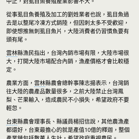
中止，對虱目魚養殖產業影響不大。
從事虱目魚養殖及加工的劉姓業者也說，虱目魚過
去是以整尾冷凍方式銷陸，但因刺太多不受歡迎，
即使想推無刺虱目魚片，大陸消費者仍習慣魚要有
頭有尾。
雲林
縣漁民指出，台灣內銷市場有限，大陸市場很
大，打開大陸市場配合內銷，漁產價格才會比較穩
定。
農業方面，
雲林
縣農會總幹事陳志揚表示，台灣銷
往大陸的農產品數量很多，之前大陸禁止台灣鳳
梨、芒果輸入，造成農民不小損失，希望政府不要
輕忽。
台東
縣農會理事長、縣議員楊招信說，其他農漁產
都還好，台東最擔心的就是產值10億的釋迦，整個
產業鏈包括數萬人生計，希望政府重視農民。