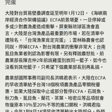
完蛋
大陸對台貿易壁壘調查延至明年1月12日，《海峽兩
岸經濟合作架構協議》ECFA前景堪憂，一旦停掉或
多或少對農漁產造成衝擊。
屏東
縣琉球區漁會直
言，大陸是台灣漁產品最重要的市場，若在清單中
遭除名，「台灣漁業肯定完蛋」；雲林縣農會也認
同說，停掉ECFA，對台灣農業的衝擊非常大；
台南
虱目魚業者則認為影響有限。另有釋迦農怒批，前
農業部長陳吉仲2年前說雞蛋別放同一籃子，如今也
沒看到其他籃子，只希望下個農業部長別再亂搞。
農業部國際事務司副司長洪曉君表示，大陸在ECFA
的早收清單給予台灣18個稅項農漁產品零關稅優
惠，如果大陸採取中止或部分暫停ECFA，石斑魚、
秋刀魚、虱目魚、蘭花、茶葉、哈密瓜等品項就會
恢復原本10％至20％不等的進口關稅。洪曉君指
出，今年1到8月18項早收清單輸出大陸部分，外銷