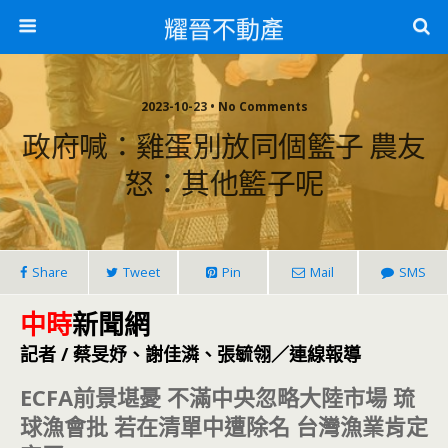
耀晉不動產
2023-10-23 • No Comments
政府喊：雞蛋別放同個籃子 農友
怒：其他籃子呢
Share
Tweet
Pin
Mail
SMS
中時
新聞網
記者 / 蔡旻妤、謝佳潾、張毓翎／連線報導
ECFA前景堪憂 不滿中央忽略大陸市場 琉
球漁會批 若在清單中遭除名 台灣漁業肯定