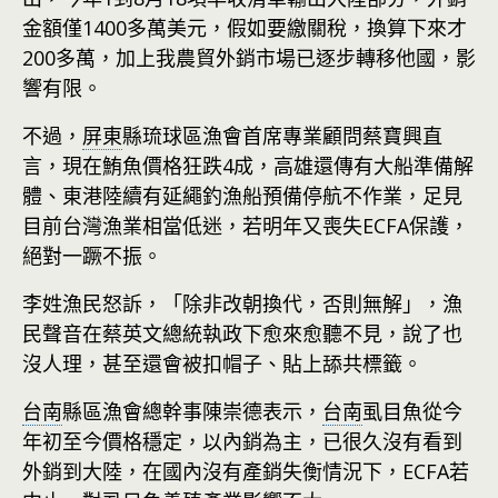
金額僅1400多萬美元，假如要繳關稅，換算下來才
200多萬，加上我農貿外銷市場已逐步轉移他國，影
響有限。
不過，
屏東
縣琉球區漁會首席專業顧問蔡寶興直
言，現在鮪魚價格狂跌4成，高雄還傳有大船準備解
體、東港陸續有延繩釣漁船預備停航不作業，足見
目前台灣漁業相當低迷，若明年又喪失ECFA保護，
絕對一蹶不振。
李姓漁民怒訴，「除非改朝換代，否則無解」，漁
民聲音在蔡英文總統執政下愈來愈聽不見，說了也
沒人理，甚至還會被扣帽子、貼上舔共標籤。
台南
縣區漁會總幹事陳崇德表示，
台南
虱目魚從今
年初至今價格穩定，以內銷為主，已很久沒有看到
外銷到大陸，在國內沒有產銷失衡情況下，ECFA若