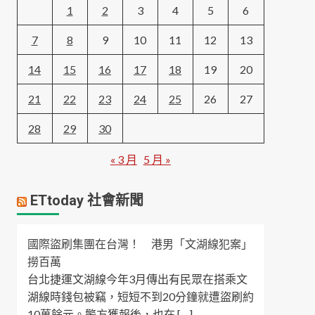
1
2
3
4
5
6
7
8
9
10
11
12
13
14
15
16
17
18
19
20
21
22
23
24
25
26
27
28
29
30
« 3 月
5 月 »
ETtoday 社會新聞
國際盜刷集團在台灣！ 港男「文湖線犯案」
撈百萬
台北捷運文湖線今年3月傳出有民眾在搭乘文
湖線時錢包被竊，短短不到20分鐘就遭盜刷約
10萬餘元。警方獲報後，也在 […]