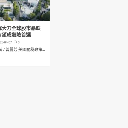
揮大刀全球股市暴跌
有望成避險首選
0
25-04-07
 / 曾麗芳 美國關稅政策...