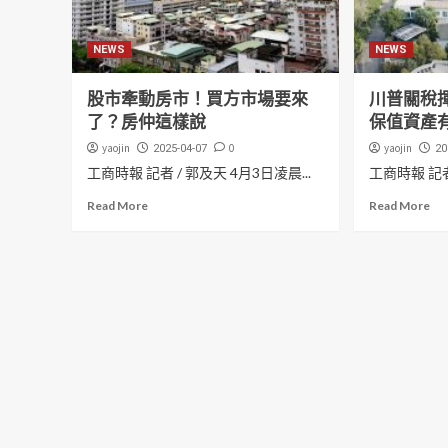
NEWS
NEWS
股市牽動房市！買方市場要來
川普關稅
了？房仲這樣說
保值資產
yaojin
0
yaojin
2025-04-07
20
工商時報 記者 / 郭及天 4月3日凌晨...
工商時報 記者
Read More
Read More