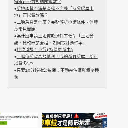
露銀行不會說的關鍵數字
●
房地產權不清楚產權不完整「持分房屋土
地」可以貸款嗎？
●
二胎房貸是什麼？完整解析申請條件、流程
及常見問題
●
為什麼申請土地貸款過件率低？「土地分
類、貸款申請流程、如何提升過件率」
●
貸款淺談：車貸(持續更新中)
●
二順位房貸高額低利！我的新竹房屋二胎可
以貸多少?
●
只要10分鐘教您搞懂：不動產估價與價格種
類