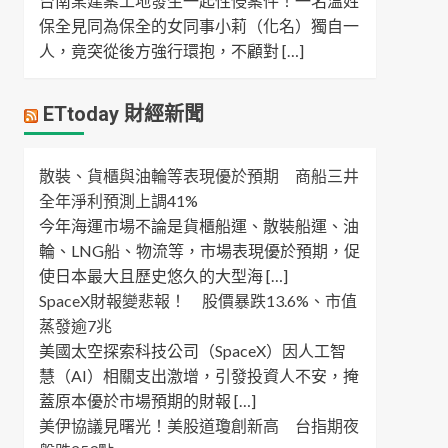
台南某建案工地發生一起性侵案件！一名溫姓
保全見同為保全的女同事小莉（化名）獨自一
人，竟突從後方強行環抱，不顧對 […]
ETtoday 財經新聞
散裝、貨櫃與油輪等表現優於預期 商船三井
全年淨利預測上調41%
今年海運市場不論是貨櫃船運、散裝船運、油
輪、LNG船、物流等，市場表現優於預期，促
使日本最大且歷史悠久的大型海 […]
SpaceX財報變悲報！ 股價暴跌13.6%、市值
蒸發逾7兆
美國太空探索科技公司（SpaceX）因人工智
慧（AI）相關支出激增，引發投資人不安，掩
蓋原本優於市場預期的財報 […]
美伊協議見曙光！美股道瓊創新高 台指期夜