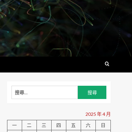
搜
尋
關
鍵
2025 年 4 月
字:
一
二
三
四
五
六
日