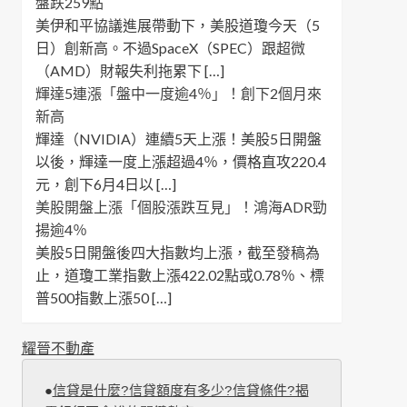
盤跌259點
美伊和平協議進展帶動下，美股道瓊今天（5
日）創新高。不過SpaceX（SPEC）跟超微
（AMD）財報失利拖累下 […]
輝達5連漲「盤中一度逾4％」！創下2個月來
新高
輝達（NVIDIA）連續5天上漲！美股5日開盤
以後，輝達一度上漲超過4％，價格直攻220.4
元，創下6月4日以 […]
美股開盤上漲「個股漲跌互見」！鴻海ADR勁
揚逾4％
美股5日開盤後四大指數均上漲，截至發稿為
止，道瓊工業指數上漲422.02點或0.78％、標
普500指數上漲50 […]
耀晉不動產
●
信貸是什麼?信貸額度有多少?信貸條件?揭