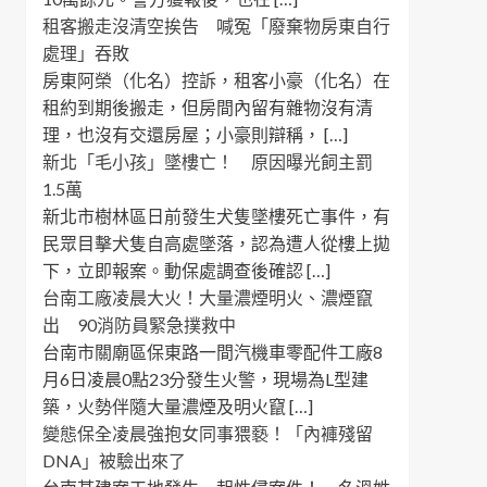
租客搬走沒清空挨告 喊冤「廢棄物房東自行
處理」吞敗
房東阿榮（化名）控訴，租客小豪（化名）在
租約到期後搬走，但房間內留有雜物沒有清
理，也沒有交還房屋；小豪則辯稱， […]
新北「毛小孩」墜樓亡！ 原因曝光飼主罰
1.5萬
新北市樹林區日前發生犬隻墜樓死亡事件，有
民眾目擊犬隻自高處墜落，認為遭人從樓上拋
下，立即報案。動保處調查後確認 […]
台南工廠凌晨大火！大量濃煙明火、濃煙竄
出 90消防員緊急撲救中
台南市關廟區保東路一間汽機車零配件工廠8
月6日凌晨0點23分發生火警，現場為L型建
築，火勢伴隨大量濃煙及明火竄 […]
變態保全凌晨強抱女同事猥褻！「內褲殘留
DNA」被驗出來了