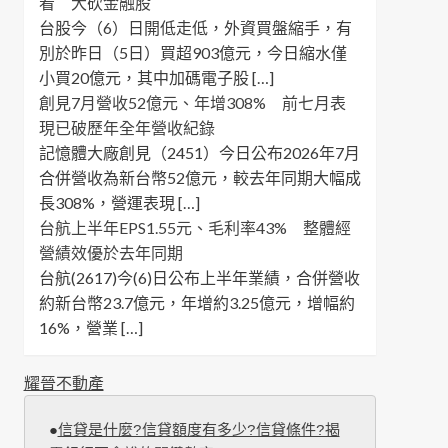
看 大砍金融股
台股今（6）日開低走低，外資買盤縮手，有
別於昨日（5日）買超903億元，今日縮水僅
小買20億元，其中加碼電子股 […]
創見7月營收52億元、年增308% 前七月表
現已破歷年全年營收紀錄
記憶體大廠創見（2451）今日公布2026年7月
合併營收為新台幣52億元，較去年同期大幅成
長308%，營運表現 […]
台航上半年EPS1.55元、毛利率43% 整體經
營績效優於去年同期
台航(2617)今(6)日公布上半年業績，合併營收
約新台幣23.7億元，年增約3.25億元，增幅約
16%，營業 […]
耀晉不動產
●
信貸是什麼?信貸額度有多少?信貸條件?揭