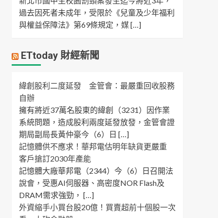
新北市國中生校園割頸案發生迄今將近3年，
過去因死者未成年，受限於《兒童及少年福利
與權益保障法》第69條規定，媒 […]
ETtoday 財經新聞
緯創股利二度延發 金管會：最嚴重回收股務
自辦
擁有將近37萬名股東的緯創（3231）因作業
系統問題，造成股利兩度延發放發，金管會證
期局副局長黃仲豪今（6）日 […]
記憶體供不應求！華邦電估明年缺貨更嚴重
客戶搶訂2030年產能
記憶體大廠華邦電（2344）今（6）日召開法
說會，受惠AI伺服器、高密度NOR Flash及
DRAM需求強勁， […]
外資縮手小買台股20億！買賣超前十個股一次