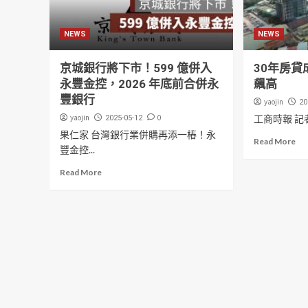
NEWS
NEWS
京城銀行將下市！599 億併入
30年房貸
永豐金控，2026 年底前合併永
飆高
豐銀行
yaojin
20
yaojin
0
工商時報 記者
2025-05-12
果仁家 台灣銀行業併購再添一樁！永
Read More
豐金控...
Read More