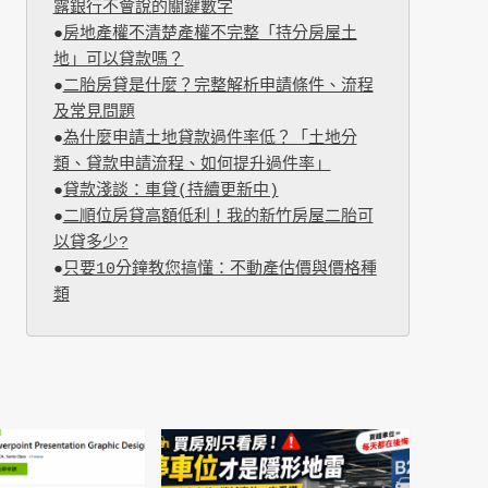
露銀行不會說的關鍵數字
●
房地產權不清楚產權不完整「持分房屋土
地」可以貸款嗎？
●
二胎房貸是什麼？完整解析申請條件、流程
及常見問題
●
為什麼申請土地貸款過件率低？「土地分
類、貸款申請流程、如何提升過件率」
●
貸款淺談：車貸(持續更新中)
●
二順位房貸高額低利！我的新竹房屋二胎可
以貸多少?
●
只要10分鐘教您搞懂：不動產估價與價格種
類