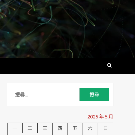
搜
尋
關
鍵
2025 年 5 月
字:
一
二
三
四
五
六
日