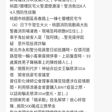
桃園7層樓民宅火警濃煙瀰漫！警消救出8人
4人預防性送醫
桃園市桃園區長春路上一棟七層樓民宅今
（6）日下午發生大火，桃園消防局動員大批
警義消到場灌救，現場及時疏散8位住 […]
車手鬼扯被害人是「我阿姨」...警見違停起
疑 意外阻投資詐騙
新北市永和警分局員警日前巡邏時，在環河道
路發現一輛小客車違規停車，上前盤查時，33
歲黃姓男子聲稱車上的陳姓婦人 […]
獨／開賓利代步！神祕非訟女王騙慈濟10.6
億 開會挑豪宅會議室
曾任彰化律師公會理事長陳昱瑄遭涉在疫情期
間，利用慈濟基金會要購入BNT疫苗之際，
以話術騙走慈濟10.6億元，並 […]
割頸案死者「楊承勳」姓名解禁！爸心碎發
聲…撥款500萬成立獎學金