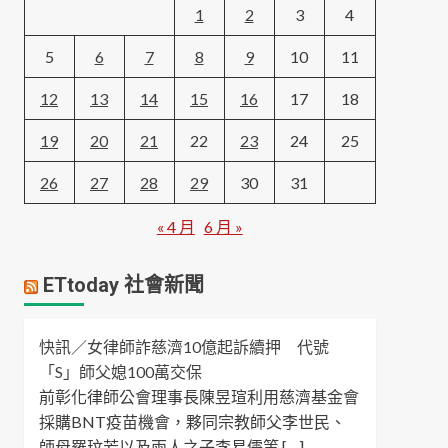
1
2
3
4
5
6
7
8
9
10
11
12
13
14
15
16
17
18
19
20
21
22
23
24
25
26
27
28
29
30
31
« 4 月
6 月 »
ETtoday 社會新聞
快訊／女律師詐慈濟10億起訴續押 代號
「S」師父媳100萬交保
前彰化律師公會理事長陳昱瑄利用慈濟基金會
採購BNT疫苗機會，夥同宗教師父李世民、
師母羅玟芳以及兩人之子李易儒等 […]