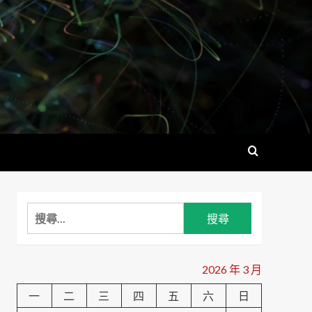
搜
尋
關
鍵
2026 年 3 月
字:
一
二
三
四
五
六
日