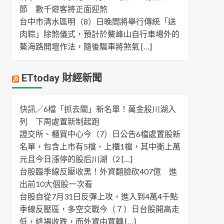
節 數千遊客將正面迎煞
台中市清水區明（8）日晚間將舉行傳統「送
肉粽」除煞儀式，預計於鰲峰山自行車場外的
鰲海路開壇作法，隨後驅車將煞氣 […]
ETtoday 財經新聞
快訊／6檔「抓去關」新名單！萬金股川湖入
列 下周處置新制起跑
證交所、櫃買中心今（7）日公告6檔處置股新
名單，包含上市有5檔、上櫃1檔，其中衝上萬
元且今日漲停的股后川湖（2 […]
台股臨季線反壓收黑！外資翻臉砍407億 進
出前10大個股一次看
台股自從7月31日反彈上攻，進入到4萬4千點
季線反壓區，多空交戰今（７）日台股開高走
低，終場收跌，而外資由買轉 […]