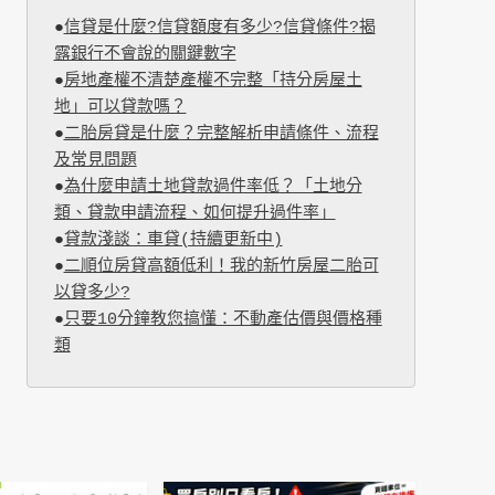
●
信貸是什麼?信貸額度有多少?信貸條件?揭
露銀行不會說的關鍵數字
●
房地產權不清楚產權不完整「持分房屋土
地」可以貸款嗎？
●
二胎房貸是什麼？完整解析申請條件、流程
及常見問題
●
為什麼申請土地貸款過件率低？「土地分
類、貸款申請流程、如何提升過件率」
●
貸款淺談：車貸(持續更新中)
●
二順位房貸高額低利！我的新竹房屋二胎可
以貸多少?
●
只要10分鐘教您搞懂：不動產估價與價格種
類