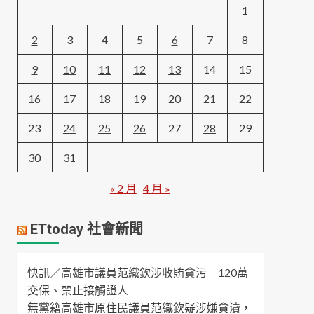
1
2
3
4
5
6
7
8
9
10
11
12
13
14
15
16
17
18
19
20
21
22
23
24
25
26
27
28
29
30
31
« 2 月
4 月 »
ETtoday 社會新聞
快訊／高雄市議員范織欽涉收賄貪污 120萬
交保、禁止接觸證人
無黨籍高雄市原住民議員范織欽疑涉嫌貪瀆，