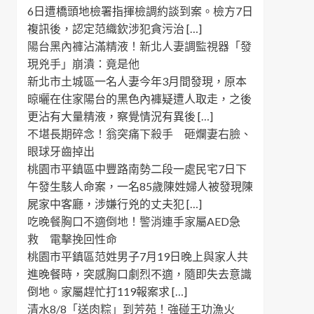
6日遭橋頭地檢署指揮檢調約談到案。檢方7日
複訊後，認定范織欽涉犯貪污治 […]
陽台黑內褲沾滿精液！新北人妻調監視器「發
現兇手」崩潰：竟是他
新北市土城區一名人妻今年3月間發現，原本
晾曬在住家陽台的黑色內褲疑遭人取走，之後
更沾有大量精液，察覺情況有異後 […]
不堪長期碎念！翁突痛下殺手 砸爛妻右臉、
眼球牙齒掉出
桃園市平鎮區中豐路南勢二段一處民宅7日下
午發生駭人命案，一名85歲陳姓婦人被發現陳
屍家中客廳，涉嫌行兇的丈夫犯 […]
吃晚餐胸口不適倒地！警消連手家屬AED急
救 電擊挽回性命
桃園市平鎮區范姓男子7月19日晚上與家人共
進晚餐時，突感胸口劇烈不適，隨即失去意識
倒地。家屬趕忙打119報案求 […]
清水8/8「送肉粽」到芳苑！強碰王功漁火