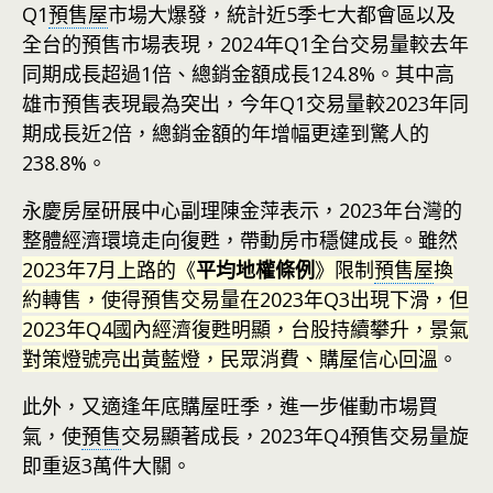
Q1
預售屋
市場大爆發，統計近5季七大都會區以及
全台的預售市場表現，2024年Q1全台交易量較去年
同期成長超過1倍、總銷金額成長124.8%。其中高
雄市預售表現最為突出，今年Q1交易量較2023年同
期成長近2倍，總銷金額的年增幅更達到驚人的
238.8%。
永慶房屋研展中心副理陳金萍表示，2023年台灣的
整體經濟環境走向復甦，帶動房市穩健成長。雖然
2023年7月上路的《
平均地權條例
》限制
預售屋
換
約轉售，使得預售交易量在2023年Q3出現下滑，但
2023年Q4國內經濟復甦明顯，台股持續攀升，景氣
對策燈號亮出黃藍燈，民眾消費、購屋信心回溫
。
此外，又適逢年底購屋旺季，進一步催動市場買
氣，使
預售
交易顯著成長，2023年Q4預售交易量旋
即重返3萬件大關。