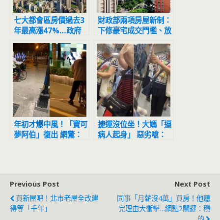
七大都會區房價過去3
財政部兩項房屋新制：
年最高漲47%…政府
下修豪宅成交門檻、放
打炒房五重拳「越打越
寬繼承持有時間判定
高」？他反駁：不打會
更高！
年初才爆中風！「寶可
捷運沒位坐！大媽「逼
夢阿伯」復出 網驚：
病人起身」 惡劣嗆：
只剩15支手機
博愛座你吵什麼
Previous Post
Next Post
買新屋吧！北市老屋全改建
同事「月薪沒4萬」買房！他聽
得等「千年」
完理由大衝擊…網點2關鍵：穩
的