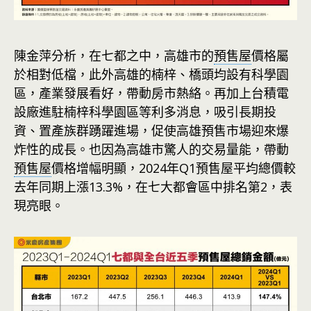
陳金萍分析，在七都之中，高雄市的
預售屋
價格屬
於相對低檔，此外高雄的楠梓、橋頭均設有科學園
區，產業發展看好，帶動房市熱絡。再加上台積電
設廠進駐楠梓科學園區等利多消息，吸引長期投
資、置產族群踴躍進場，促使高雄預售市場迎來爆
炸性的成長。也因為高雄市驚人的交易量能，帶動
預售屋
價格增幅明顯，2024年Q1預售屋平均總價較
去年同期上漲13.3%，在七大都會區中排名第2，表
現亮眼。