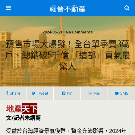
耀晉不動產
2024-05-21 • No Comments
預售市場大爆發！全台單季賣3萬
戶、總銷破5千億 「這都」買氣最
驚人
Share
Tweet
Pin
Mail
SMS
地產
天下
文/記者朱語蕎
受益於台灣經濟景氣復甦、資金充沛影響，2024年