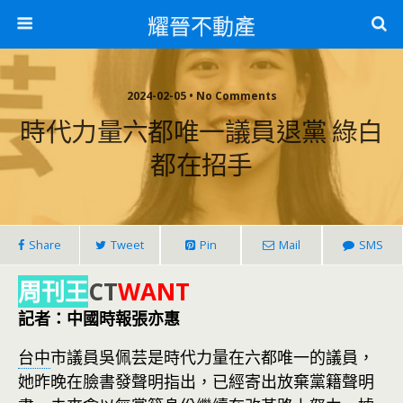
耀晉不動產
2024-02-05 • No Comments
時代力量六都唯一議員退黨 綠白
都在招手
Share
Tweet
Pin
Mail
SMS
周刊王
CT
WANT
記者：中國時報張亦惠
台中
市議員吳佩芸是時代力量在六都唯一的議員，
她昨晚在臉書發聲明指出，已經寄出放棄黨籍聲明