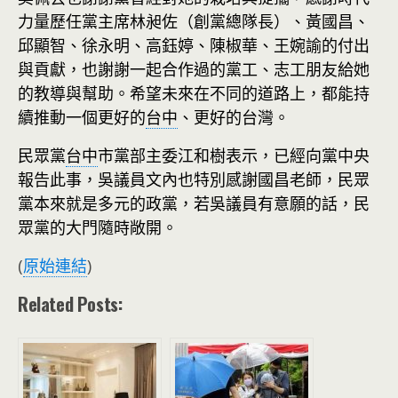
力量歷任黨主席林昶佐（創黨總隊長）、黃國昌、
邱顯智、徐永明、高鈺婷、陳椒華、王婉諭的付出
與貢獻，也謝謝一起合作過的黨工、志工朋友給她
的教導與幫助。希望未來在不同的道路上，都能持
續推動一個更好的
台中
、更好的台灣。
民眾黨
台中
市黨部主委江和樹表示，已經向黨中央
報告此事，吳議員文內也特別感謝國昌老師，民眾
黨本來就是多元的政黨，若吳議員有意願的話，民
眾黨的大門隨時敞開。
(
原始連結
)
Related Posts: