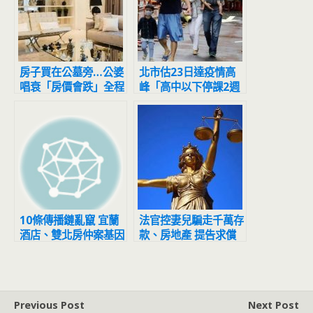
房子買在公墓旁…公婆
北市估23日達疫情高
唱衰「房價會跌」全程
峰「高中以下停課2週
擺臭臉 人妻怒噴：等
避難？」 雙北回應了
到都買不起
10條傳播鏈亂竄 宜蘭
法官控妻兒騙走千萬存
酒店、雙北房仲案基因
款、房地產 提告求償
定序不同
遭打臉敗訴
Previous Post
Next Post