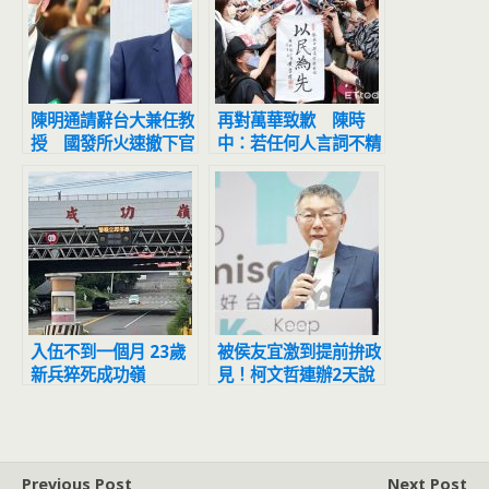
陳明通請辭台大兼任教
再對萬華致歉 陳時
授 國發所火速撤下官
中：若任何人言詞不精
網資料
確受傷害「我誠摯道
歉」
入伍不到一個月 23歲
被侯友宜激到提前拚政
新兵猝死成功嶺
見！柯文哲連辦2天說
明會傳將談「安樂死」
Previous Post
Next Post