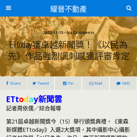
耀晉不動產
2022-11-15 • No Comments
ETtoday獲卓越新聞獎！《以民為
先》作品強烈諷刺感獲評審肯定
Share
Tweet
Pin
Mail
SMS
ETt
o
d
a
y新聞雲
記者周依儒／綜合報導
第21屆卓越新聞獎今（15）舉行頒獎典禮，《東森
新媒體ETtoday》入選2大獎項，其中攝影中心攝影