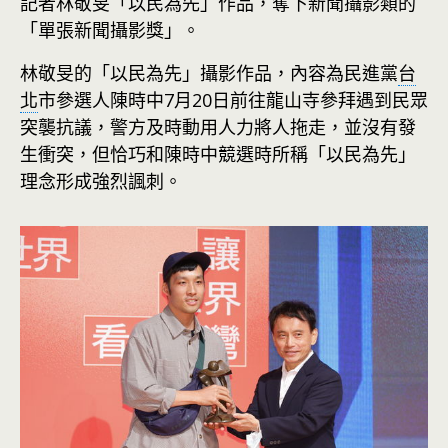
記者林敬旻「以民為先」作品，奪下新聞攝影類的
「單張新聞攝影獎」。
林敬旻的「以民為先」攝影作品，內容為民進黨
台
北
市參選人陳時中7月20日前往龍山寺參拜遇到民眾
突襲抗議，警方及時動用人力將人拖走，並沒有發
生衝突，但恰巧和陳時中競選時所稱「以民為先」
理念形成強烈諷刺。