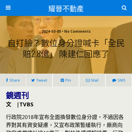
耀晉不動產
2024-03-05 • No Comments
自打臉？數位身分證喊卡「全民
賠2.8億」 陳建仁回應了
Share
Tweet
Pin
Mail
SMS
鏡週刊
文 |TVBS
行政院2018年宣布全面換發數位身分證，不過因各
界對其有資安疑慮，又宣布政策暫緩執行，廠商向