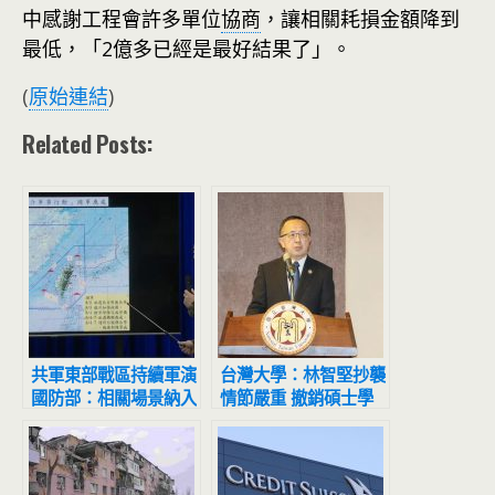
中感謝工程會許多單位
協商
，讓相關耗損金額降到
最低，「2億多已經是最好結果了」。
(
原始連結
)
Related Posts:
共軍東部戰區持續軍演
台灣大學：林智堅抄襲
國防部：相關場景納入
情節嚴重 撤銷碩士學
國軍防衛作戰想定
位