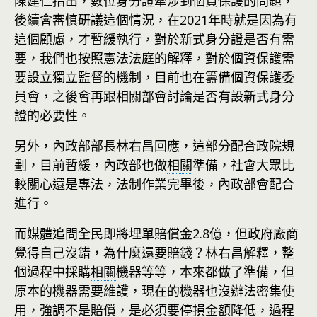
陳建仁指出，數位身分證牽涉到個資保護的問題，
後續會審慎研議這個情況，在2021年時就是因為有
這個顧慮，才暫緩執行，對於新式身分證是否有需
要，我們也按照憲法法庭的解釋，對於個資保護需
要設立獨立監督的機制，目前也在籌備個資保護委
員會，之後會再跟
相關
部會討論是否有設新式身分
證的必要性。
另外，內政部部長林右昌回應，這部分配合政院規
劃，目前暫緩，內政部也做
相關
準備，社會大眾比
較關心還是專法，法制作業完畢後，內政部會配合
進行。
而媒體追問全民即將埋單賠償金2.8億，但政府廠商
覺得自己沒錯，為什麼還要賠錢？林右昌解釋，整
個過程中採購
相關
機器等等，本來都做了準備，但
原本的機器需要維護，現在的機器也沒辦法密集使
用，強調不是賠償，是必須要停損金額降低，過程