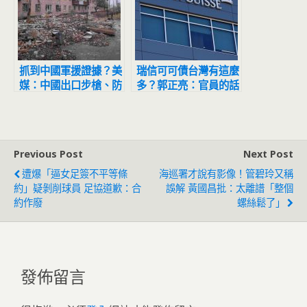
抓到中國軍援證據？美
瑞信可可債台灣有這麼
媒：中國出口步槍、防
多？郭正亮：官員的話
彈衣給俄國
最好別相信
Previous Post
Next Post
遭爆「逼女足簽不平等條
海巡署才說有影像！管碧玲又稱
約」疑剝削球員 足協道歉：合
誤解 黃國昌批：太離譜「整個
約作廢
螺絲鬆了」
發佈留言