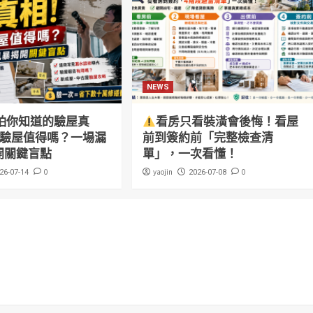
NEWS
怕你知道的驗屋真
看房只看裝潢會後悔！看屋
萬驗屋值得嗎？一場漏
前到簽約前「完整檢查清
開關鍵盲點
單」，一次看懂！
0
yaojin
0
26-07-14
2026-07-08