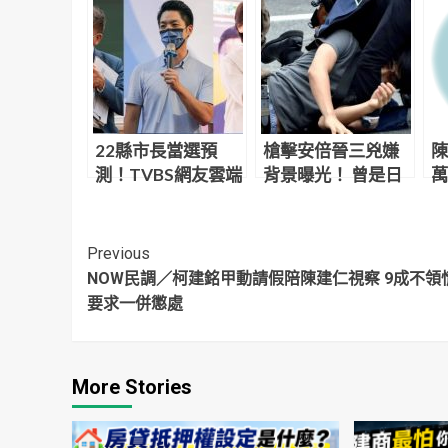
22縣市長當選預
槍擊安倍晉三兇嫌
陳
測！TVBS網友雲端
背景曝光！ 曾是日
萬
投票 六都勝者曝光
本「海上自衛隊
支
員」
Continue
Previous
NOW民調／柯建銘甲動請假陪陳建仁視察 9成不領
Reading
要求一併懲處
More Stories