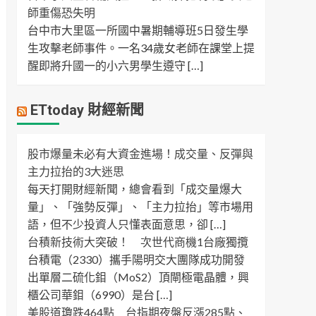
師重傷恐失明
台中市大里區一所國中暑期輔導班5日發生學
生攻擊老師事件。一名34歲女老師在課堂上提
醒即將升國一的小六男學生遵守 […]
ETtoday 財經新聞
股市爆量未必有大資金進場！成交量、反彈與
主力拉抬的3大迷思
每天打開財經新聞，總會看到「成交量爆大
量」、「強勢反彈」、「主力拉抬」等市場用
語，但不少投資人只懂表面意思，卻 […]
台積新技術大突破！ 次世代商機1台廠獨攬
台積電（2330）攜手陽明交大團隊成功開發
出單層二硫化鉬（MoS2）頂閘極電晶體，興
櫃公司華鉬（6990）是台 […]
美股道瓊跌464點 台指期夜盤反漲285點、