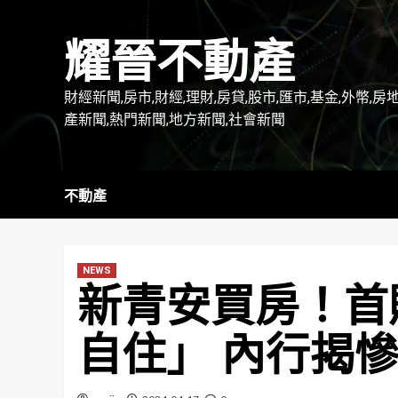
Skip
to
耀晉不動產
content
財經新聞,房市,財經,理財,房貸,股市,匯市,基金,外幣,房
產新聞,熱門新聞,地方新聞,社會新聞
不動產
NEWS
新青安買房！首
自住」 內行揭