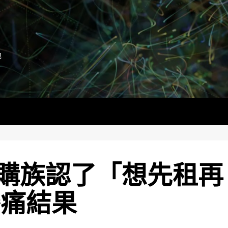
地
購族認了「想先租再
慘痛結果