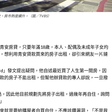
，房市熱度續升。（圖／TVBS）
青安房貸，只要年滿18歲，本人、配偶及未成年子女均
，想利用青安貸款買來的房子出租，卻引來網友一片撻
rd」發文提出疑問，他自述最近買了人生第一間房，因
款的房子不能出租，但幫他辦
貸款
的專人卻說，一旦撥
點，因此他目前規劃先將房子出租，過幾年再自住，詢問
」
來就是要給
購屋
者自買自住，不應該鑽漏洞，「不是我