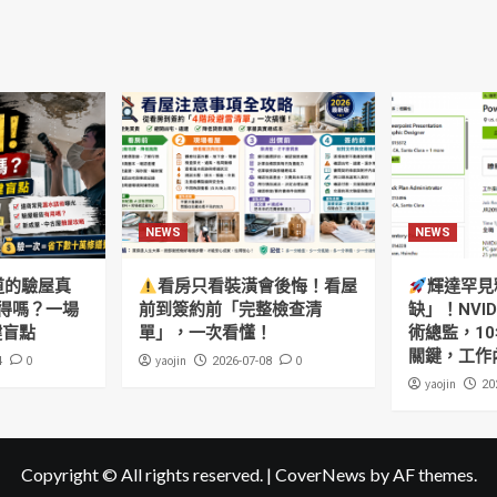
NEWS
NEWS
道的驗屋真
看房只看裝潢會後悔！看屋
輝達罕見
得嗎？一場
前到簽約前「完整檢查清
缺」！NVI
鍵盲點
單」，一次看懂！
術總監，10
關鍵，工作
0
yaojin
0
4
2026-07-08
yaojin
20
Copyright © All rights reserved.
|
CoverNews
by AF themes.