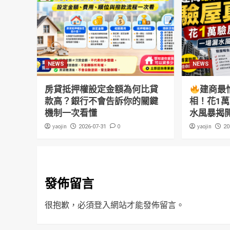
NEWS
NEWS
房貸抵押權設定金額為何比貸
建商最
款高？銀行不會告訴你的關鍵
相！花1
機制一次看懂
水風暴揭
yaojin
0
yaojin
2026-07-31
20
發佈留言
很抱歉，必須
登入
網站才能發佈留言。