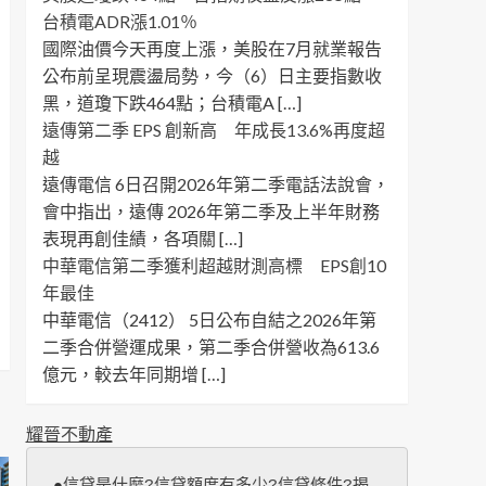
台積電ADR漲1.01％
國際油價今天再度上漲，美股在7月就業報告
公布前呈現震盪局勢，今（6）日主要指數收
黑，道瓊下跌464點；台積電A […]
遠傳第二季 EPS 創新高 年成長13.6%再度超
越
遠傳電信 6日召開2026年第二季電話法說會，
會中指出，遠傳 2026年第二季及上半年財務
表現再創佳績，各項關 […]
中華電信第二季獲利超越財測高標 EPS創10
年最佳
中華電信（2412） 5日公布自結之2026年第
二季合併營運成果，第二季合併營收為613.6
億元，較去年同期增 […]
耀晉不動產