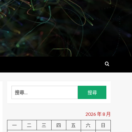
搜
尋
關
鍵
2026 年 8 月
字:
一
二
三
四
五
六
日