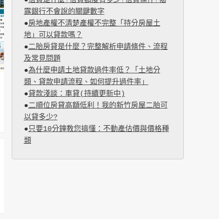
●
信貸是什麼?信貸額度有多少?信貸條件?揭
露銀行不會說的關鍵數字
●
房地產權不清楚產權不完整「持分房屋土
地」可以貸款嗎？
●
二胎房貸是什麼？完整解析申請條件、流程
及常見問題
●
為什麼申請土地貸款過件率低？「土地分
類、貸款申請流程、如何提升過件率」
●
貸款淺談：車貸(持續更新中)
●
二順位房貸高額低利！我的新竹房屋二胎可
以貸多少?
●
只要10分鐘教您搞懂：不動產估價與價格種
類