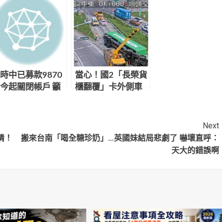
時中已募款9870
當心！國2「長榮貨
今起關閉帳戶 籲
櫃翻覆」卡外側車
持者固票、催票
道 應變小組速搶修
Next
情！
搬來台南「喝全糖珍奶」…英國妹結局悲劇了 嚇壞直呼：
天大的錯誤啊