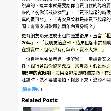
說真的，這本來就是要給你自買自住的為啥要
來的？祝你活該被檢舉」、「買不起房的時候
真的很可悲」、「青安貸款就是讓買不起房的
問：有青安貸款還能兩年內賣房嗎？」
更有網友曝光違規出租的嚴重後果，直言
「
租
20年」
、
「我朋友這麼幹，結果租客申請補助
在掛賣中，但似乎有行無市，賣不太掉。」
一位自稱房仲業者進一步解釋：「申請青安之
件，
銀行會跟你協商改成一般貸款，假設你原本
前5年的寬限期
，如果沒辦法即時補差額，有
吐錢時，就不要被法拍，撥款下來，違約不關
(
原始連結
)
Related Posts: