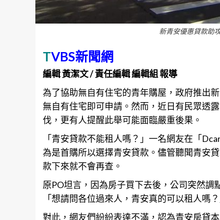
新青安優惠貸款助攻
T
VBS新聞網
編輯 黃潔文 / 責任編輯 編輯組 報導
為了協助無自有住宅的青年
購屋
，政府推出新
無自有住宅即可申請。然而，近日有民眾透露
伐，更有人提醒此舉可能面臨嚴重後果。
「青安貸款不能租人嗎？」一名網友在「Dca
為是首購所以選擇青安貸款。儘管聽聞青安貸
款下來就不會再查。
原PO坦言，因為房子買下去後，公司突然調
「想請問各位過來人，青安真的可以租人嗎？
對此，網友們紛紛表達不滿，認為青安房貸本