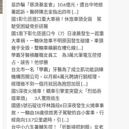
苗詐騙「慈濟基金會」10.6億元，遭台中地檢
署起訴。醫師陳志金指出四年 […]
國1彰化匝道口重大車禍！休旅車頭全毀 駕
駛受困疑骨折送醫
國1南下彰化匝道口今（7）日凌晨發生一起重
大車禍，一輛休旅車不明原因發生碰撞，車頭
幾乎全毀，整輛車橫躺在槽化線 […]
學霸牙醫槓離職女員工 為3萬元筆電互控侵
占、誣告！他慘勝
台北市一名「學霸」牙醫為了成立肌功能訓練
機構而開公司，以月薪6萬元聘請行銷經理，
經理做不到一個月就因為抱怨加班 […]
國5深夜火燒車！轎車引擎室突竄火「烈焰吞
噬車頭」 3人驚險逃生
國道5號石碇往坪林路段6日深夜發生火燒車事
故，一輛由18歲徐姓男子駕駛的自小客車，行
經南向13.7公里處時，引 […]
台中小六生暑輔失控！「折斷掃把刺眼」女老