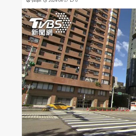
yaojin
2024-04-17
0