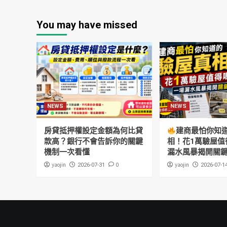
You may have missed
NEWS
NEWS
房貸抵押權設定金額為何比貸
建商最怕你知
款高？銀行不會告訴你的關鍵
相！花1萬驗屋值
機制一次看懂
漏水風暴揭開關
yaojin
0
yaojin
2026-07-31
2026-07-1