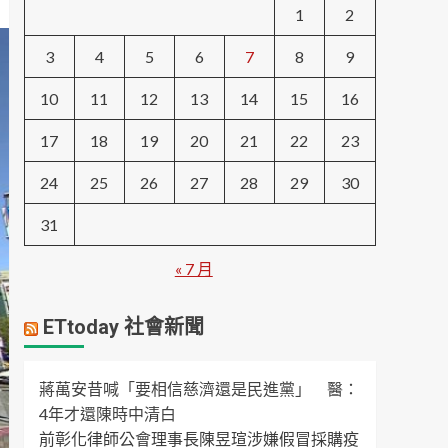
1
2
3
4
5
6
7
8
9
10
11
12
13
14
15
16
17
18
19
20
21
22
23
24
25
26
27
28
29
30
31
« 7 月
ETtoday 社會新聞
蔣萬安昔喊「要相信慈濟還是民進黨」 醫：
4年才還陳時中清白
前彰化律師公會理事長陳昱瑄涉嫌假冒採購疫