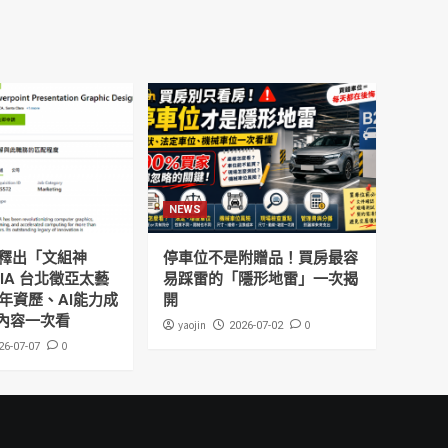
NEWS
釋出「文組神
停車位不是附贈品！買房最容
DIA 台北徵亞太藝
易踩雷的「隱形地雷」一次揭
年資歷、AI能力成
開
內容一次看
yaojin
0
2026-07-02
0
26-07-07