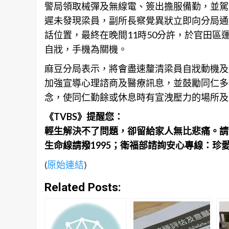
警局領取械彈及無線電、簽出擔服備勤，並駕
遲未發現梁員，副所長察覺異狀立即向分局通
話位置，最終在晚間11時50分許，於
官田
區
自戕，手機為關機。
麻豆分局表示，將會盡速釐清梁員自戕動機及
加強宣導心理諮商及醫療
訊息
，並鼓勵同仁多
念，使同仁勤餘或休息時有宣洩壓力的場所及
《TVBS》提醒您：
輕生解決不了問題，卻留給家人無比悲痛。請
生命線請撥1995；衛福部諮詢安心專線：珍愛生
(
原始連結
)
Related Posts: