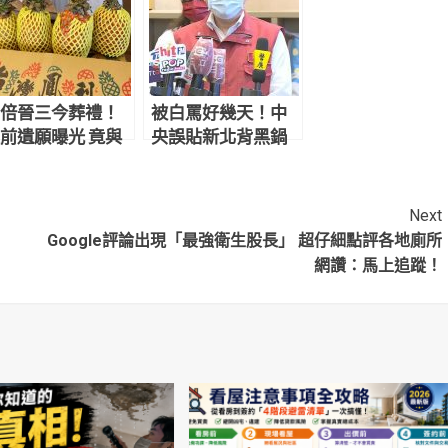
倍晉三今葬禮！
被白罵好幾天！中
前遺願曝光 竟與
央誤貼新北背黑鍋
台灣」有關
侯友宜嘆氣吐心內
話
Next
Google評論出現「最強衛生股長」 超仔細點評各地廁所
網讚：馬上追蹤！