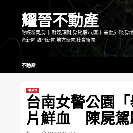
Skip
to
耀晉不動產
content
財經新聞,房市,財經,理財,房貸,股市,匯市,基金,外幣,房
產新聞,熱門新聞,地方新聞,社會新聞
不動產
NEWS
台南女警公園「
片鮮血 陳屍駕