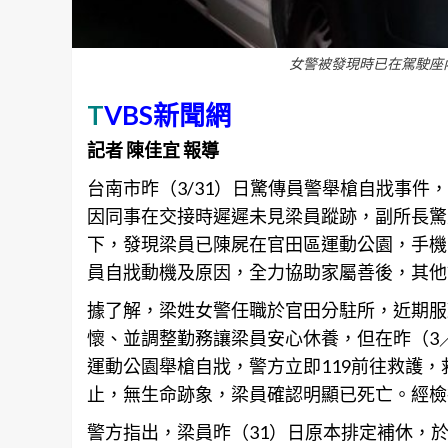
女警被發現時已在駕駛座
T
VBS新聞網
記者 陳佳宜 報導
台南
市昨（3/31）日驚傳員警舉槍自戕事
因同事在交接時遲遲未見梁員蹤跡，副所長驚
下，發現梁員已陳屍在官田區運動公園，手機
員自戕動機及原因，全力協助家屬善後，其他
據了解，梁姓女警任職於官田分駐所，近期服
懷、並調整勤務讓梁員安心休養，但在昨（3／
運動公園舉槍自戕，警方立即119前往救護
止，無生命跡象，梁員確認明顯已死亡。經檢
警方指出，梁員昨（31）日原本排定補休，