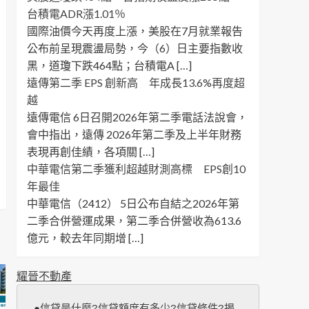
台積電ADR漲1.01％
國際油價今天再度上漲，美股在7月就業報告
公布前呈現震盪局勢，今（6）日主要指數收
黑，道瓊下跌464點；台積電A […]
遠傳第二季 EPS 創新高 年成長13.6%再度超
越
遠傳電信 6日召開2026年第二季電話法說會，
會中指出，遠傳 2026年第二季及上半年財務
表現再創佳績，各項關 […]
中華電信第二季獲利超越財測高標 EPS創10
年最佳
中華電信（2412） 5日公布自結之2026年第
二季合併營運成果，第二季合併營收為613.6
億元，較去年同期增 […]
耀晉不動產