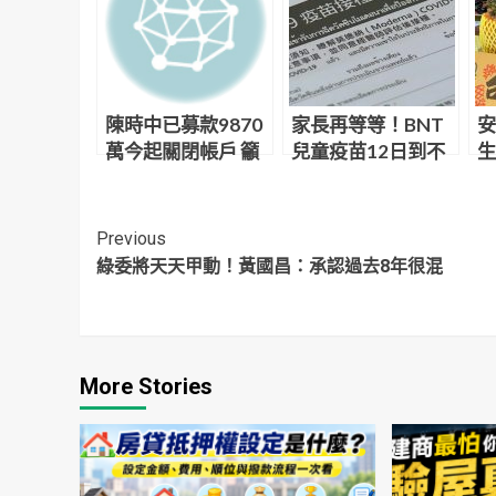
陳時中已募款9870
家長再等等！BNT
安
萬今起關閉帳戶 籲
兒童疫苗12日到不
生
支持者固票、催票
了 陳時中曝原因
「
Continue
Previous
綠委將天天甲動！黃國昌：承認過去8年很混
Reading
More Stories