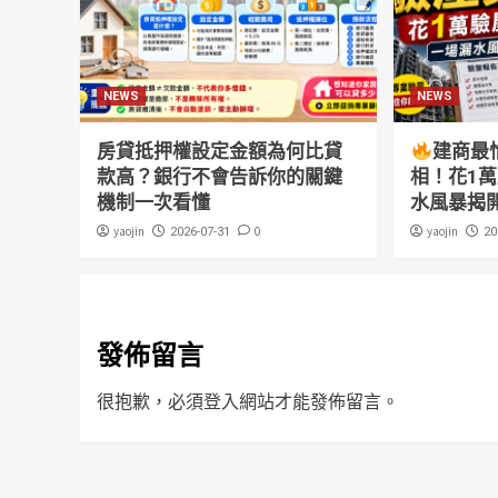
NEWS
NEWS
房貸抵押權設定金額為何比貸
建商最
款高？銀行不會告訴你的關鍵
相！花1
機制一次看懂
水風暴揭
yaojin
0
yaojin
2026-07-31
20
發佈留言
很抱歉，必須
登入
網站才能發佈留言。