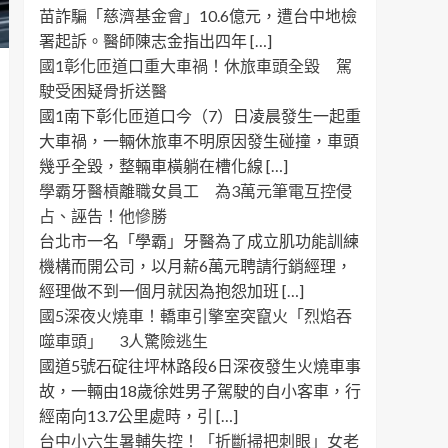
苗詐騙「慈濟基金會」10.6億元，遭台中地檢
署起訴。醫師陳志金指出四年 […]
國1彰化匝道口重大車禍！休旅車頭全毀 駕
駛受困疑骨折送醫
國1南下彰化匝道口今（7）日凌晨發生一起重
大車禍，一輛休旅車不明原因發生碰撞，車頭
幾乎全毀，整輛車橫躺在槽化線 […]
學霸牙醫槓離職女員工 為3萬元筆電互控侵
占、誣告！他慘勝
台北市一名「學霸」牙醫為了成立肌功能訓練
機構而開公司，以月薪6萬元聘請行銷經理，
經理做不到一個月就因為抱怨加班 […]
國5深夜火燒車！轎車引擎室突竄火「烈焰吞
噬車頭」 3人驚險逃生
國道5號石碇往坪林路段6日深夜發生火燒車事
故，一輛由18歲徐姓男子駕駛的自小客車，行
經南向13.7公里處時，引 […]
台中小六生暑輔失控！「折斷掃把刺眼」女老