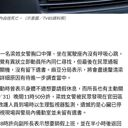
內自戕死亡。（示意圖／TVBS資料照）
件，一名梁姓女警胸口中彈、坐在駕駛座內沒有呼吸心跳，
覺有異狀立即動員所內同仁尋找，但最後在民眾通報
關機，沒有留下遺書。
麻豆
分局表示，將會盡速釐清梁
詳細原因有待進一步調查當中。
勤時曾表示身體不適想要請假休息，而所長也有主動關
31）晚間11時50分許，梁姓女警被民眾發現在
官田
區
，救護人員到場時以生理監視器監測，遺憾的是心臟已停
視現場與警局內備勤室並未留有遺書。
於8時許向副所長表示想要銷假上班，並在半小時後返回