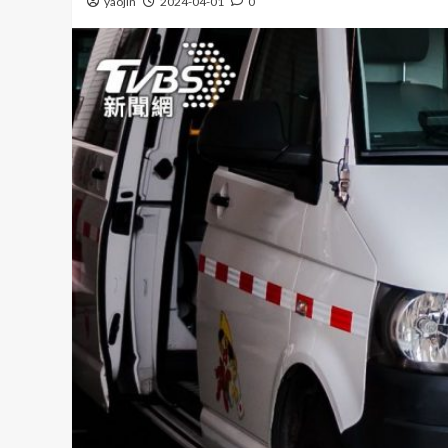
yaojin
2024-04-01
0