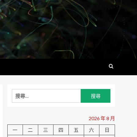
搜
尋
關
鍵
2026 年 8 月
字:
一
二
三
四
五
六
日