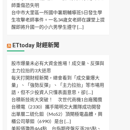
師重傷恐失明
台中市大里區一所國中暑期輔導班5日發生學
生攻擊老師事件。一名34歲女老師在課堂上提
醒即將升國一的小六男學生遵守 […]
ETtoday 財經新聞
股市爆量未必有大資金進場！成交量、反彈與
主力拉抬的3大迷思
每天打開財經新聞，總會看到「成交量爆大
量」、「強勢反彈」、「主力拉抬」等市場用
語，但不少投資人只懂表面意思，卻 […]
台積新技術大突破！ 次世代商機1台廠獨攬
台積電（2330）攜手陽明交大團隊成功開發
出單層二硫化鉬（MoS2）頂閘極電晶體，興
櫃公司華鉬（6990）是台 […]
美股道瓊跌464點 台指期夜盤反漲285點、