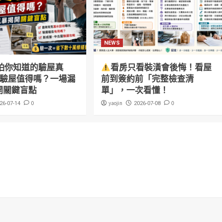
NEWS
怕你知道的驗屋真
看房只看裝潢會後悔！看屋
萬驗屋值得嗎？一場漏
前到簽約前「完整檢查清
開關鍵盲點
單」，一次看懂！
0
yaojin
0
26-07-14
2026-07-08