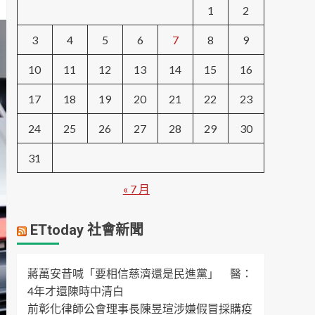
1
2
3
4
5
6
7
8
9
10
11
12
13
14
15
16
17
18
19
20
21
22
23
24
25
26
27
28
29
30
31
« 7 月
ETtoday 社會新聞
蔣萬安昔喊「要相信慈濟還是民進黨」 醫：
4年才還陳時中清白
前彰化律師公會理事長陳昱瑄涉嫌假冒採購疫