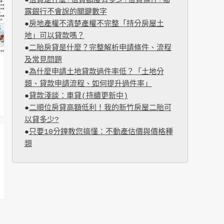
●
信貸是什麼?信貸額度有多少?信貸條件?揭
露銀行不會說的關鍵數字
●
房地產權不清楚產權不完整「持分房屋土
地」可以貸款嗎？
●
二胎房貸是什麼？完整解析申請條件、流程
及常見問題
●
為什麼申請土地貸款過件率低？「土地分
類、貸款申請流程、如何提升過件率」
●
貸款淺談：車貸(持續更新中)
●
二順位房貸高額低利！我的新竹房屋二胎可
以貸多少?
●
只要10分鐘教您搞懂：不動產估價與價格種
類