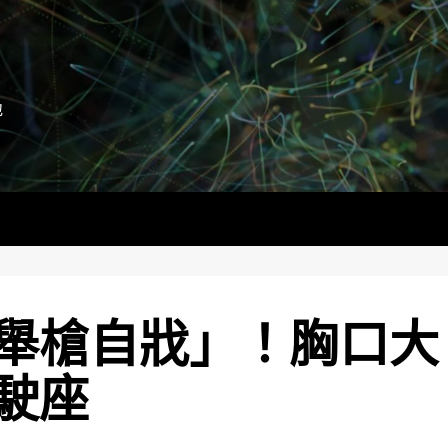
地
舉槍自戕」！胸口大
駛座