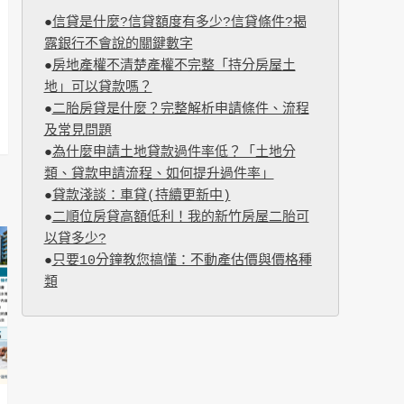
●
信貸是什麼?信貸額度有多少?信貸條件?揭
露銀行不會說的關鍵數字
●
房地產權不清楚產權不完整「持分房屋土
地」可以貸款嗎？
●
二胎房貸是什麼？完整解析申請條件、流程
及常見問題
●
為什麼申請土地貸款過件率低？「土地分
類、貸款申請流程、如何提升過件率」
●
貸款淺談：車貸(持續更新中)
●
二順位房貸高額低利！我的新竹房屋二胎可
以貸多少?
●
只要10分鐘教您搞懂：不動產估價與價格種
類