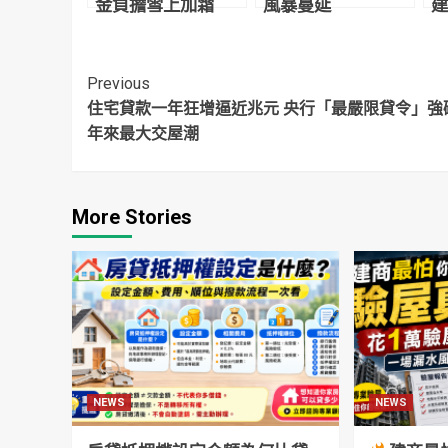
金負擔雪上加霜
風暴蔓延
建
價
Continue
Previous
住宅貸款一年狂增逼近兆元 央行「最嚴限貸令」強碰
Reading
年來最大交屋潮
More Stories
NEWS
NEWS