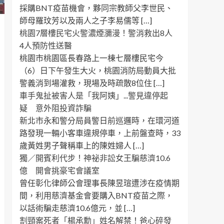
採購BNT疫苗機會，夥同宗教師父李世民、
師母羅玟芳以及兩人之子李易儒等 […]
桃園7層樓民宅火警濃煙瀰漫！警消救出8人
4人預防性送醫
桃園市桃園區長春路上一棟七層樓民宅今
（6）日下午發生大火，桃園消防局動員大批
警義消到場灌救，現場及時疏散8位住 […]
車手鬼扯被害人是「我阿姨」...警見違停起
疑 意外阻投資詐騙
新北市永和警分局員警日前巡邏時，在環河道
路發現一輛小客車違規停車，上前盤查時，33
歲黃姓男子聲稱車上的陳姓婦人 […]
獨／開賓利代步！神祕非訟女王騙慈濟10.6
億 開會挑豪宅會議室
曾任彰化律師公會理事長陳昱瑄遭涉在疫情期
間，利用慈濟基金會要購入BNT疫苗之際，
以話術騙走慈濟10.6億元，並 […]
割頸案死者「楊承勳」姓名解禁！爸心碎發