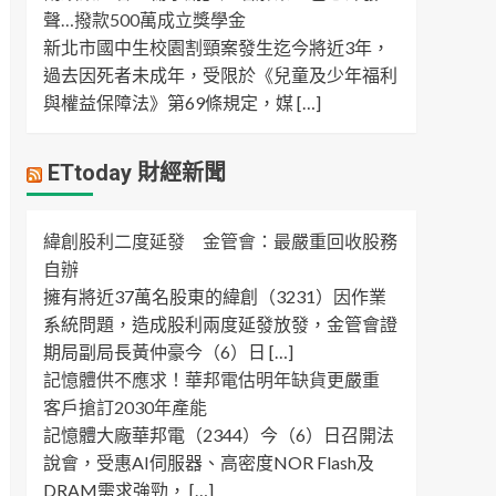
聲…撥款500萬成立獎學金
新北市國中生校園割頸案發生迄今將近3年，
過去因死者未成年，受限於《兒童及少年福利
與權益保障法》第69條規定，媒 […]
ETtoday 財經新聞
緯創股利二度延發 金管會：最嚴重回收股務
自辦
擁有將近37萬名股東的緯創（3231）因作業
系統問題，造成股利兩度延發放發，金管會證
期局副局長黃仲豪今（6）日 […]
記憶體供不應求！華邦電估明年缺貨更嚴重
客戶搶訂2030年產能
記憶體大廠華邦電（2344）今（6）日召開法
說會，受惠AI伺服器、高密度NOR Flash及
DRAM需求強勁， […]