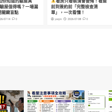
怕你知道的驗屋真
看房只看裝潢會後悔！看屋
萬驗屋值得嗎？一場漏
前到簽約前「完整檢查清
開關鍵盲點
單」，一次看懂！
0
yaojin
0
26-07-14
2026-07-08