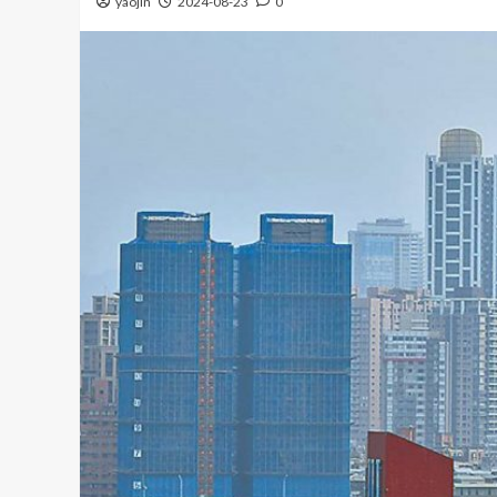
yaojin
2024-08-23
0