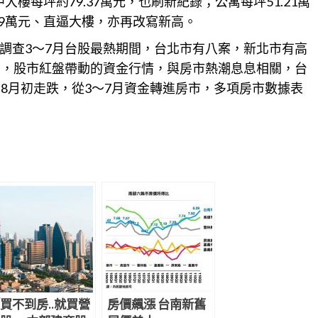
大樓每坪約79.37萬元，也刷新紀錄；公寓每坪51.21萬
49萬元、直逼大樓，亦再改寫新高。
調查3～7月台股最熱期間，台北市有八案，新北市有高
出，股市紅盤帶動的資金行情，與房市熱潮息息
相關
，台
8月初走跌，從3～7月資金轉進房市，多項房市數據表
買不到房..就買營
房價飆漲 台南新舊