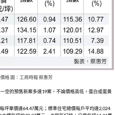
價格 圖：工商時報 蔡惠芳
售一空的
預售
新案多達19案，不論價格高低，蛋白或蛋黃
單價達64.47萬元；標準住宅總價每戶平均達2,024