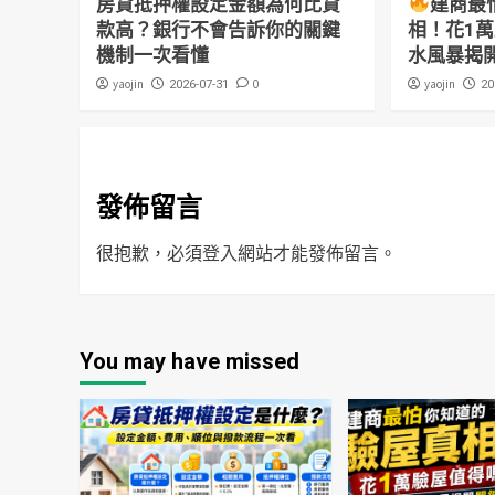
房貸抵押權設定金額為何比貸
建商最
款高？銀行不會告訴你的關鍵
相！花1
機制一次看懂
水風暴揭
yaojin
0
yaojin
2026-07-31
20
發佈留言
很抱歉，必須
登入
網站才能發佈留言。
You may have missed