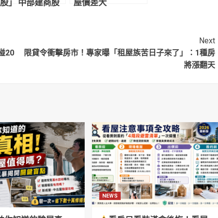
股」 中部建商股
屋價差大
創高聲四起
Next
20
限貸令衝擊房市！專家曝「租屋族苦日子來了」：1種房
將漲翻天
NEWS