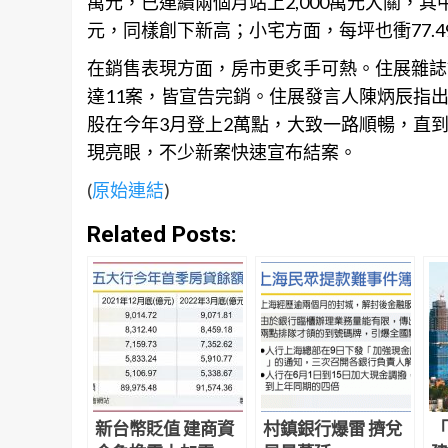
萬元，已連續兩個月站上2,000萬元大關，其中
元，同樣創下新高；小宅方面，每坪也衝77.
在銷售表現方面，房市更炙手可熱。住展雜誌
達11案，皆宣告完銷。住展發言人陳炳辰指
股在今年3月登上2萬點，大致一路順暢，直到
現亮眼，不少新案快速宣布結案。
(
原始連結
)
Related Posts:
新台幣貶值 建商資
村鎮銀行爆雷 擠兌
「