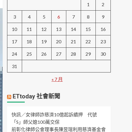
1
2
3
4
5
6
7
8
9
10
11
12
13
14
15
16
17
18
19
20
21
22
23
24
25
26
27
28
29
30
31
« 7 月
ETtoday 社會新聞
快訊／女律師詐慈濟10億起訴續押 代號
「S」師父媳100萬交保
前彰化律師公會理事長陳昱瑄利用慈濟基金會