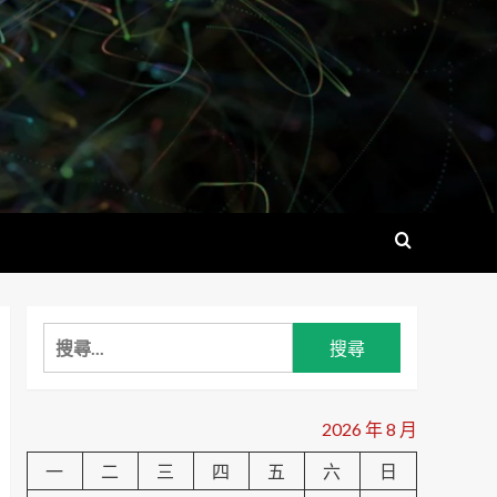
搜
尋
關
鍵
2026 年 8 月
字:
一
二
三
四
五
六
日