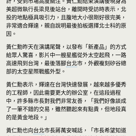
計，受到市場高度關注。黃仁勳結束演講後現身為
美超微執行長梁見後站台，離開時受訪時表示，北
投的地點極具吸引力，且腹地大小很剛好很完美，
非常適合輝達，親自說明最後拍板選擇北士科的原
因。
黃仁勳昨天在演講尾聲，以發布「新產品」的方式
給眾人驚喜，影片中一艘星艦從外太空起飛，一路
高速飛到台灣，最後落腳
台北
市，外觀複刻矽谷總
部的太空星際戰艦外型。
黃仁勳表示，輝達在台灣快速發展，越來越多優秀
的工程師，因此需要更大的辦公室，在這段過程
中，許多縣市長對我們非常友善，「我們好像談成
了一筆不錯的交易，雖然聽起來有點貴，但地段真
的是黃金地段。」
黃仁勳也向
台北
市長蔣萬安喊話，「市長希望知道