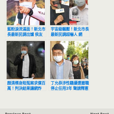
藍粉淚流滿面！新北市
宇宙級輾壓！新北市長
長最新民調出爐 侯友
最新民調超嚇人 網
宜超震撼
驚：滅亡計畫開始
顏清標身陷冤案求償百
丁允恭涉性騷擾遭撤職
萬！判決結果讓網炸
停止任用3年 聲請釋憲
鍋：官逼民反
結果出爐
Previous Post
Next Post