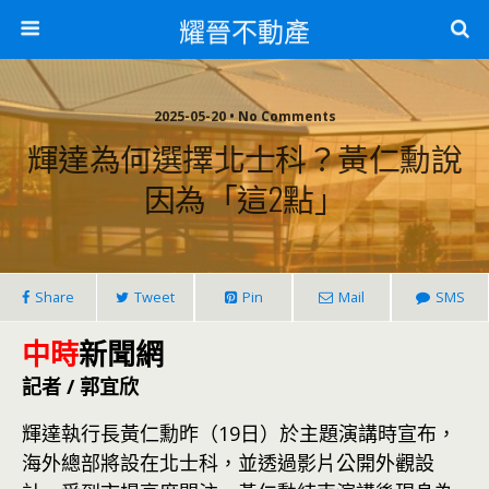
耀晉不動產
2025-05-20 • No Comments
輝達為何選擇北士科？黃仁勳說
因為「這2點」
Share
Tweet
Pin
Mail
SMS
中時
新聞網
記者 / 郭宜欣
輝達執行長黃仁勳昨（19日）於主題演講時宣布，
海外總部將設在北士科，並透過影片公開外觀設