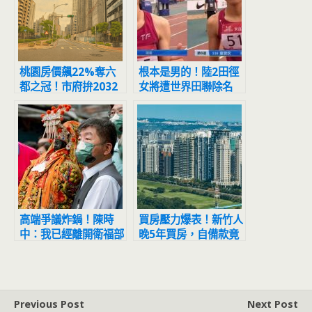
桃園房價飆22%奪六
根本是男的！陸2田徑
都之冠！市府拚2032
女將遭世界田聯除名
年前蓋3萬戶社宅救民
驚人嗓音曝光
怨
高端爭議炸鍋！陳時
買房壓力爆表！新竹人
中：我已經離開衛福部
晚5年買房，自備款竟
了
多噴近300萬！
Previous Post
Next Post