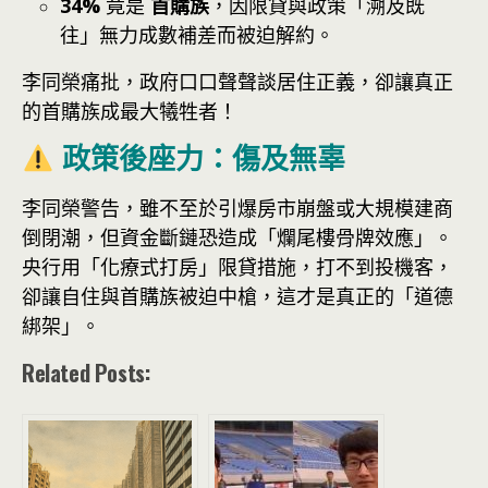
34%
竟是
首購族
，因限貸與政策「溯及既
往」無力成數補差而被迫解約。
李同榮痛批，政府口口聲聲談居住正義，卻讓真正
的首購族成最大犧牲者！
政策後座力：傷及無辜
李同榮警告，雖不至於引爆房市崩盤或大規模建商
倒閉潮，但資金斷鏈恐造成「爛尾樓骨牌效應」。
央行用「化療式打房」限貸措施，打不到投機客，
卻讓自住與首購族被迫中槍，這才是真正的「道德
綁架」。
Related Posts: