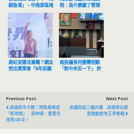
銷急凍」，中南部區域
相：為什麼繳了管理
狂跌8成以上
費，修繕卻還是一場災
難？
高虹安違法兼職？網友
南投議長何勝豐相勸
挖出資策會「8年前關
「對中央忍一下」 許
鍵影片」：已下載備份
淑華表情反應曝光
Previous Post
Next Post
高雄房市卡關！預售屋堆成
高鐵南延三鐵共構 高雄車站都
「新地標」 房仲嘆：要賣完
更啟動掀地王爭奪戰
得等4年半！