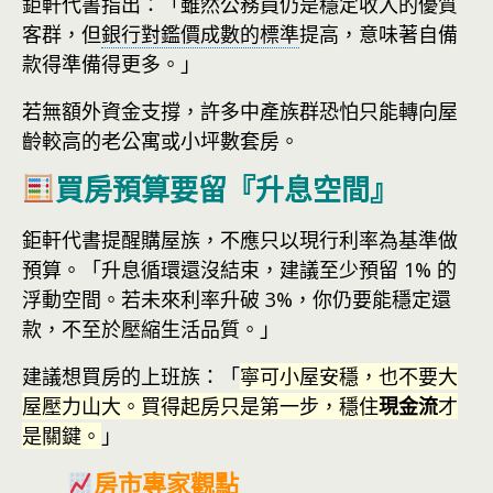
鉅軒代書指出：「雖然公務員仍是穩定收入的優質
客群，但
銀行對鑑價成數的標準
提高，意味著自備
款得準備得更多。」
若無額外資金支撐，許多中產族群恐怕只能轉向屋
齡較高的老公寓或小坪數套房。
買房預算要留『升息空間』
鉅軒代書提醒購屋族，不應只以現行利率為基準做
預算。「升息循環還沒結束，建議至少預留 1% 的
浮動空間。若未來利率升破 3%，你仍要能穩定還
款，不至於壓縮生活品質。」
建議想買房的上班族：「
寧可小屋安穩，也不要大
屋壓力山大。買得起房只是第一步，穩住
現金流
才
是關鍵。
」
房市專家觀點