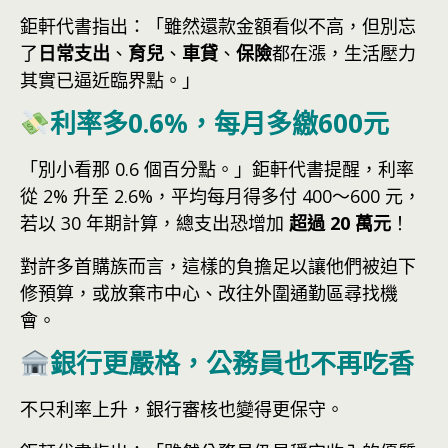
鉅軒代書指出：「雖然還款金額看似不高，但別忘
了
日常支出
、
育兒
、
車貸
、
保險
都在漲，生活壓力
其實已逼近臨界點。」
利率多0.6%，每月多繳600元
「別小看那 0.6 個百分點。」鉅軒代書提醒，利率
從 2% 升至 2.6%，平均每月得多付 400～600 元，
若以 30 年期計算，總支出恐增加
超過 20 萬元
！
對許多首購族而言，這樣的負擔足以讓他們被迫下
修預算，或放棄市中心、改往外圍通勤區尋找機
會。
銀行更嚴格，公務員也不再吃香
不只利率上升，銀行審核也變得更保守。