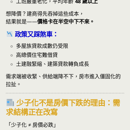
工班嚴重老化，平均年齡
48 歲以上
想降價？建商得先吞掉這些成本，
結果就是——
價格卡在半空中下不來。
政策又踩煞車：
多屋族貸款成數仍受限
高總價住宅難借貸
土建融緊縮、建築貸款轉負成長
需求端被收緊、供給端降不下，房市進入僵固化的
拉扯。
少子化不是房價下跌的理由：需
求結構正在改寫
「少子化 ≠ 房價必跌」