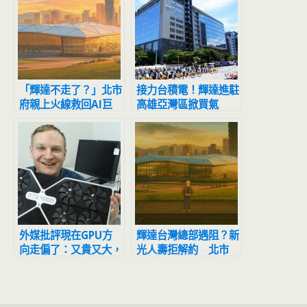
「輝達不走了？」北市
接力台積電！輝達進駐
府親上火線救回AI巨
高雄亞灣區掀買氣
頭！
外媒批評現在GPU方
輝達台灣總部遇阻？新
向走偏了：又貴又大，
光人壽拒解約 北市
NVIDIA問題最大、
府：仍可樂觀其成
AMD也在跟上