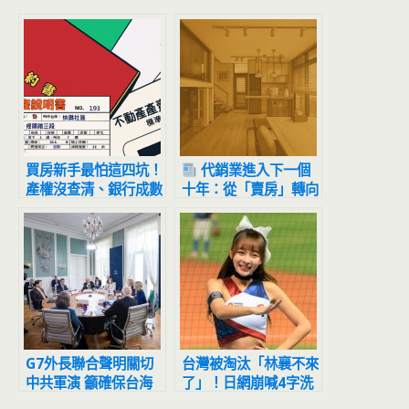
買房新手最怕這四坑！
代銷業進入下一個
產權沒查清、銀行成數
十年：從「賣房」轉向
被砍半 代書教你避開
「解決居住問題」的新
「買屋地雷局」
戰局
G7外長聯合聲明關切
台灣被淘汰「林襄不來
中共軍演 籲確保台海
了」！日網崩喊4字洗
和平穩定
版推特 跪求當嘉賓