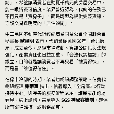
誌」，希望讓消費者在動輒千萬元的房屋交易中，
能一眼辨識可信度。業界普遍認為，代銷的任務已
不再只是「賣房子」，而是轉型為提供完整資訊、
守護交易透明度的「居住顧問」。
中華民國不動產代銷經紀商業同業公會全國聯合會
秘書長
歐陽明
表示，代銷業從民國60年「台北房
屋」成立至今，歷經市場波動、資訊公開化與法規
強化，產業責任也日益加重。「合法代銷標誌」的
設立，目的就是讓消費者不再只看「誰賣得快」，
而是看「誰值得信任」。
在房市冷卻的時期，業者也紛紛調整策略。信義代
銷總經理
謝宗憲
指出，信義導入「全房產3.0行動
接待中心」與完善的服務流程SOP，讓民眾能跨場
看屋、線上諮詢，甚至導入
SGS 神秘客機制
，確保
所有案場維持一致服務品質。