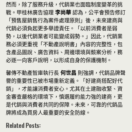
然而，除了服務升級，代銷業也面臨制度變革的挑
戰。甲桂林廣告協理
李尚華
認為，公平會預告修訂
「預售屋銷售行為案件處理原則」後，未來建商與
代銷必須負起更多舉證責任。「以前消費者是弱
勢，以後代銷業者可能變成弱勢。」因此，代銷業
務必須更重視「不動產說明書」內容的完整性，包
含產品圖說、廣告資料、周邊環境與競案分析，務
必逐一向客戶說明，以形成自身的保護機制。
馨傳不動產智庫執行長
何世昌
則強調，代銷品牌聲
譽的重要性已被市場重新定義。「好建商搭配好代
銷」，才能讓消費者安心。尤其在土建融收緊、資
金審查嚴格的環境下，慎選履約能力強的建商，更
是代銷與消費者共同的保障。未來，可靠的代銷品
牌將成為買房人最重要的安全防線。
Related Posts: