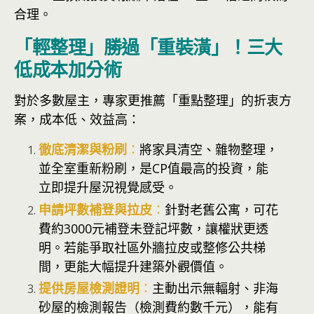
合理。
「輕整理」勝過「重裝潢」！三大
低成本加分術
對於多數屋主，專家更推薦「重點整理」的折衷方
案，成本低、效益高：
徹底清潔與粉刷
：
將家具清空、雜物整理，
並全室重新粉刷，是CP值最高的投資，能
立即提升屋況視覺感受。
申請坪數補登與拉皮
：
針對老舊公寓，可花
費約3000元補登未登記坪數，讓權狀更透
明。若能爭取社區外牆拉皮或整修公共梯
間，更能大幅提升建築外觀價值。
提供房屋檢測證明
：
主動出示無輻射、非海
砂屋的檢測報告（檢測費約數千元），能有