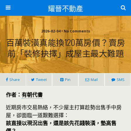
耀晉不動產
2026-02-04 • No Comments
百萬裝潢真能換120萬房價？賣房
前「裝修抉擇」成屋主最大難題
Share
Tweet
Pin
Mail
SMS
作者：
有朝代書
近期房市交易熱絡，不少屋主打算趁勢出售手中房
屋，卻面臨一道艱難選擇：
該直接以現況出售，還是該先花錢裝潢，墊高售