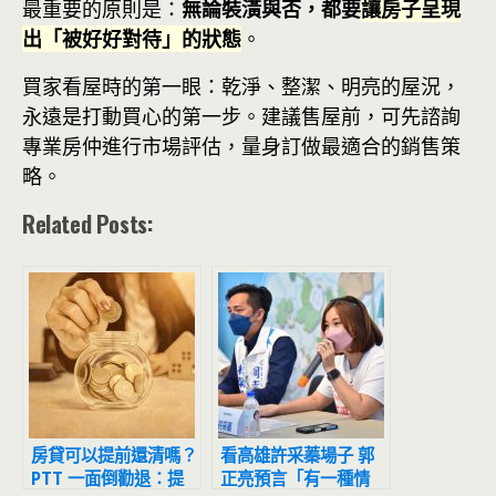
最重要的原則是：
無論裝潢與否，都要
讓房子呈現
出「被好好對待」的狀態
。
買家看屋時的第一眼：乾淨、整潔、明亮的屋況，
永遠是打動買心的第一步。建議售屋前，可先諮詢
專業房仲進行市場評估，量身訂做最適合的銷售策
略。
Related Posts:
房貸可以提前還清嗎？
看高雄許采蓁場子 郭
PTT 一面倒勸退：提
正亮預言「有一種情