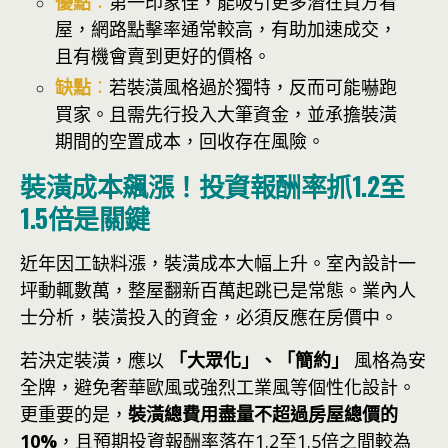
優點
：
第一印象佳，能吸引更多潛在買方看
屋，網路點擊率通常較高，有助加速成交，
且有機會賣到更好的價格。
缺點
：
若裝潢風格過於獨特，反而可能嚇跑
買家。且需先行投入大筆資金，並承擔裝潢
期間的空置成本，回收存在風險。
裝潢成本飆漲！投資報酬率抓1.2至
1.5倍是關鍵
近年因工缺料漲，裝潢成本大幅上升。室內設計一
坪動輒數萬，整屋翻新百萬起跳已是常態。業內人
士分析，裝潢投入的資金，必須反應在房價中。
若決定裝潢，應以
「大眾化」、「簡約」
風格為安
全牌，避免奢華歐風或強烈工業風等個性化設計。
更重要的是，
裝潢總費用盡量不超過房屋總價的
10%
，且預期投資報酬率落在1.2至1.5倍之間較為