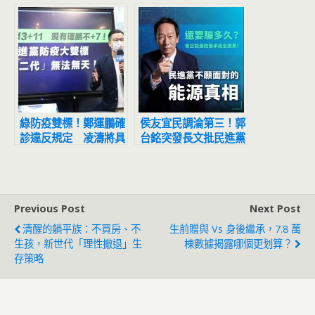
前還款可能不是聰明選
況」
擇
綠防疫雙標！鄭運鵬確
侯友宜民調淪第三！郭
診違反規定 凌濤將具
台銘突發長文批民進黨
名檢舉
「能源政策」：還要騙
多久？
Previous Post
Next Post
清醒的躺平族：不買房、不
生前贈與 Vs 身後繼承，7.8 萬
生孩，新世代「理性撤退」生
棟數據揭露哪個更划算？
存策略