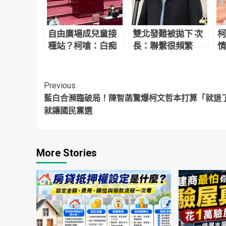
自由廣場成兒童接
雙北發難被拋下 次
柯
種站？柯嗆：白痴
長：聯繫很頻繁
情
Continue
Previous
藍白合瀕臨破局！陳智菡驚爆柯文哲本打算「就退
Reading
就讓國民黨選
More Stories