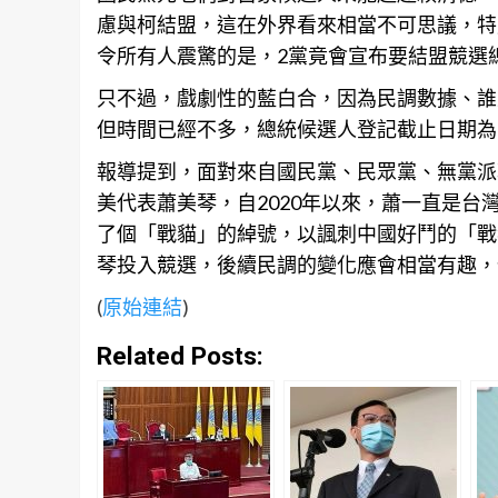
慮與柯結盟，這在外界看來相當不可思議，特
令所有人震驚的是，2黨竟會宣布要結盟競選
只不過，戲劇性的藍白合，因為民調
數據
、誰
但時間已經不多，總統候選人登記截止日期為1
報導提到，面對來自國民黨、民眾黨、無黨派
美代表蕭美琴，自2020年以來，蕭一直是
台
了個「戰貓」的綽號，以諷刺中國好鬥的「戰
琴投入競選，後續民調的變化應會相當有趣，
(
原始連結
)
Related Posts: