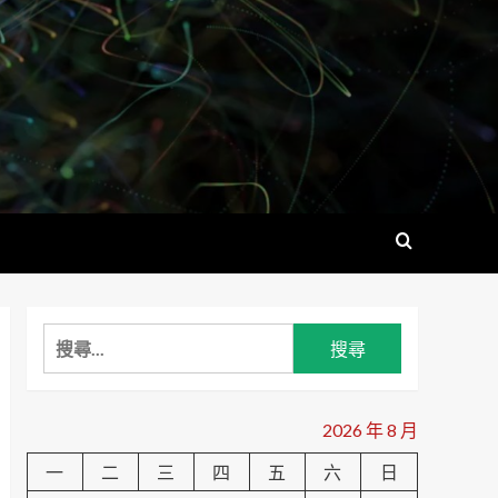
搜
尋
關
鍵
2026 年 8 月
字:
一
二
三
四
五
六
日