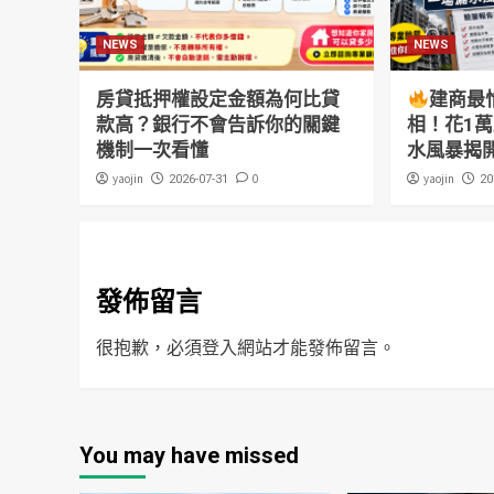
NEWS
NEWS
房貸抵押權設定金額為何比貸
建商最
款高？銀行不會告訴你的關鍵
相！花1
機制一次看懂
水風暴揭
yaojin
0
yaojin
2026-07-31
20
發佈留言
很抱歉，必須
登入
網站才能發佈留言。
You may have missed