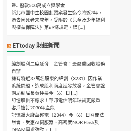
聲…撥款500萬成立獎學金
新北市國中生校園割頸案發生迄今將近3年，
過去因死者未成年，受限於《兒童及少年福利
與權益保障法》第69條規定，媒 […]
ETtoday 財經新聞
緯創股利二度延發 金管會：最嚴重回收股務
自辦
擁有將近37萬名股東的緯創（3231）因作業
系統問題，造成股利兩度延發放發，金管會證
期局副局長黃仲豪今（6）日 […]
記憶體供不應求！華邦電估明年缺貨更嚴重
客戶搶訂2030年產能
記憶體大廠華邦電（2344）今（6）日召開法
說會，受惠AI伺服器、高密度NOR Flash及
DRAM需求強勁， […]