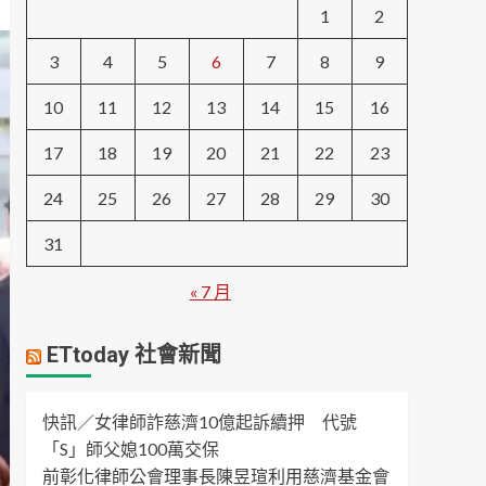
1
2
3
4
5
6
7
8
9
10
11
12
13
14
15
16
17
18
19
20
21
22
23
24
25
26
27
28
29
30
31
« 7 月
ETtoday 社會新聞
快訊／女律師詐慈濟10億起訴續押 代號
「S」師父媳100萬交保
前彰化律師公會理事長陳昱瑄利用慈濟基金會