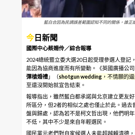
藍白合因為民調誤差範圍認知不同的關係，誰正
今
日新聞
國際中心蔡姍伶／綜合報導
2024總統暨立委大選20日起受理參選人登
能因為
協商
進度而有所變動。《英國廣播公司
彈槍婚禮
」（
shotgun wedding
，不情願的逼
至還沒開始就宣告結束。
報導指出，雖然藍白都承諾與北京建立更友好
所區分，但2者的相似之處也僅止於此。過去
盤與歸處，認為若不是柯文哲出現，他們明年
不低，其中不少是來自年輕選民。
國民黨元老們對自家候選人未能超越賴清德，