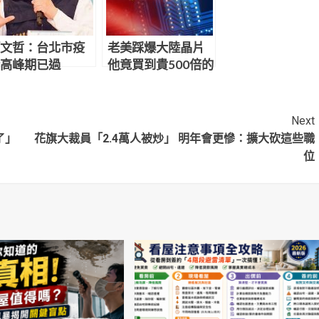
文哲：台北市疫
老美踩爆大陸晶片
高峰期已過
他竟買到貴500倍的
產品 背後原因曝光
Next
了」
花旗大裁員「2.4萬人被炒」 明年會更慘：擴大砍這些職
位