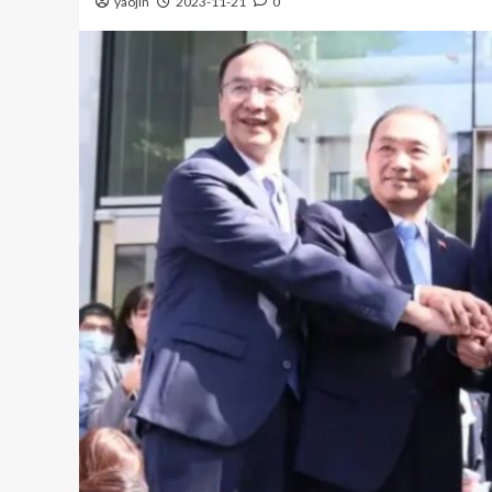
yaojin
2023-11-21
0