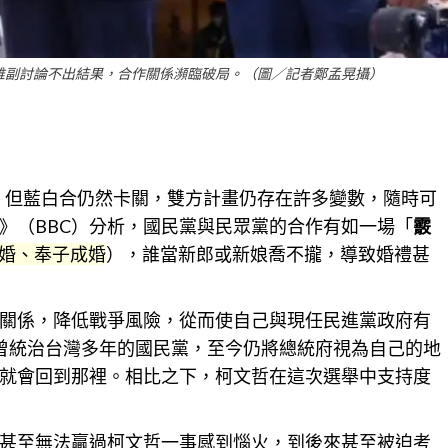
誰副討論不出結果，合作關係瀕臨破局。（圖／記者鄭孟晃攝）
記，但藍白合仍然卡關，雙方計畫仍存在許多變數，隨時可
》（BBC）分析，國民黨與民眾黨的合作有如一場「
霰
婚、奉子成婚
），誰當新郎或新娘喬不攏，導致婚禮甚
關係
，降低戰爭風險，從而使自己與現任民進黨政府有
曾統治台灣多年的國民黨，至今仍將總統府視為自己的地
就會回到那裡。相比之下，柯文哲在這次選舉中支持度
甚至無法贏過柯文哲一事感到惱火，到後來甚至被迫考