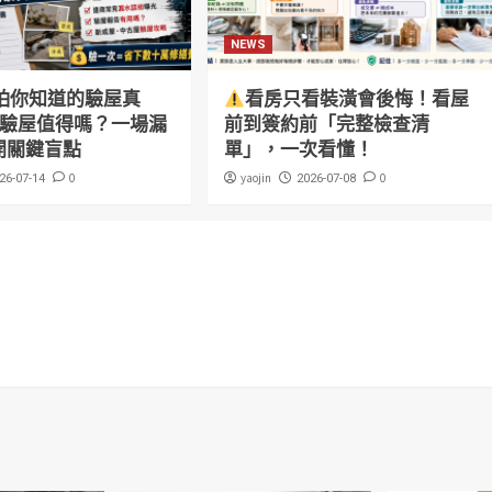
NEWS
怕你知道的驗屋真
看房只看裝潢會後悔！看屋
萬驗屋值得嗎？一場漏
前到簽約前「完整檢查清
開關鍵盲點
單」，一次看懂！
0
yaojin
0
26-07-14
2026-07-08