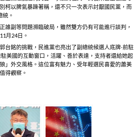
別柯以脾氣暴躁著稱，還不只一次表示討厭國民黨，而
總統。
正誰副等問題瀕臨破局，雖然雙方仍有可能進行談判，
1月24日。
郭台銘的挑戰，民進黨也亮出了副總統候選人底牌-前駐
灣
駐美國的互動窗口，活躍、善於表達，支持者還給她起
狼」外交風格。這位富有魅力、受年輕選民喜愛的蕭美
值得觀察。