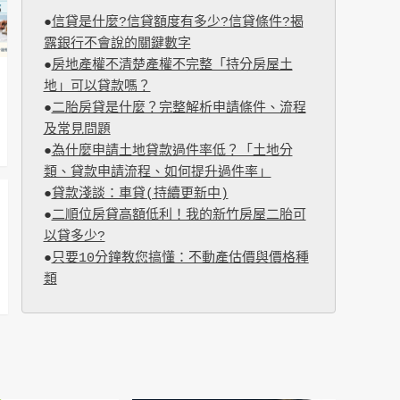
●
信貸是什麼?信貸額度有多少?信貸條件?揭
露銀行不會說的關鍵數字
●
房地產權不清楚產權不完整「持分房屋土
地」可以貸款嗎？
●
二胎房貸是什麼？完整解析申請條件、流程
及常見問題
●
為什麼申請土地貸款過件率低？「土地分
類、貸款申請流程、如何提升過件率」
●
貸款淺談：車貸(持續更新中)
●
二順位房貸高額低利！我的新竹房屋二胎可
以貸多少?
●
只要10分鐘教您搞懂：不動產估價與價格種
類