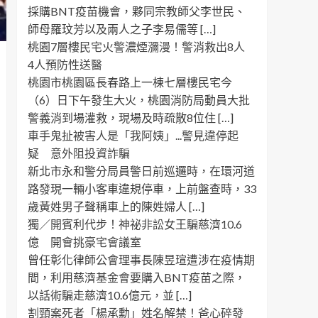
採購BNT疫苗機會，夥同宗教師父李世民、
師母羅玟芳以及兩人之子李易儒等 […]
桃園7層樓民宅火警濃煙瀰漫！警消救出8人
4人預防性送醫
桃園市桃園區長春路上一棟七層樓民宅今
（6）日下午發生大火，桃園消防局動員大批
警義消到場灌救，現場及時疏散8位住 […]
車手鬼扯被害人是「我阿姨」...警見違停起
疑 意外阻投資詐騙
新北市永和警分局員警日前巡邏時，在環河道
路發現一輛小客車違規停車，上前盤查時，33
歲黃姓男子聲稱車上的陳姓婦人 […]
獨／開賓利代步！神祕非訟女王騙慈濟10.6
億 開會挑豪宅會議室
曾任彰化律師公會理事長陳昱瑄遭涉在疫情期
間，利用慈濟基金會要購入BNT疫苗之際，
以話術騙走慈濟10.6億元，並 […]
割頸案死者「楊承勳」姓名解禁！爸心碎發