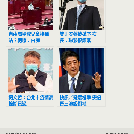
自由廣場成兒童接種
雙北發難被拋下 次
站？柯嗆：白痴
長：聯繫很頻繁
柯文哲：台北市疫情高
快訊／疑遭槍擊 安倍
峰期已過
晉三演說倒地
Previous Post
Next Post