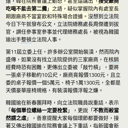
爆，
韓在院務會議上動怒，甚至還講出「
接受廠商
吃喝不能去第二攤
」之語，疑似掌握院內有處室長
期跟廠商不當宴飲和特殊場合證據。
沒想到立法院
今日下午就發布公文，立法院總務處長周傑遭到拔
官，調任參事室參事並代理總務處長，被視為韓國
瑜出手
整頓
立法院人事。
第11屆立委上任，許多辦公室開始裝潢，然而院內
盛傳，如果沒有找立法院提供的三家廠商，在
核銷
經費時恐有困難，更傳出立委被「敲竹槓」，要將
一張桌子移動約10公尺，廠商竟報價1300元，且立
委的桌子報價一個5萬元、椅子1萬1300元，全都是
天價豪華座椅規格，有裝潢報價浮報之嫌。
韓國瑜在新春團拜時，向立法院職員說重話，表示
「
每個單位螺絲一定要栓緊
」，更說「
不教而殺當
然謂之虐
」，善意提醒大家每個環節都要做好，接
著又傳出韓國瑜在院務會議上下重話，指新國會新