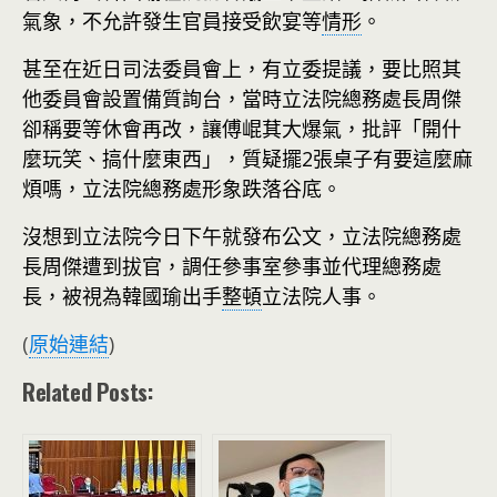
氣象，不允許發生官員接受飲宴等
情形
。
甚至在近日司法委員會上，有立委提議，要比照其
他委員會設置備質詢台，當時立法院總務處長周傑
卻稱要等休會再改，讓傅崐萁大爆氣，批評「開什
麼玩笑、搞什麼東西」，質疑擺2張桌子有要這麼麻
煩嗎，立法院總務處形象跌落谷底。
沒想到立法院今日下午就發布公文，立法院總務處
長周傑遭到拔官，調任參事室參事並代理總務處
長，被視為韓國瑜出手
整頓
立法院人事。
(
原始連結
)
Related Posts: