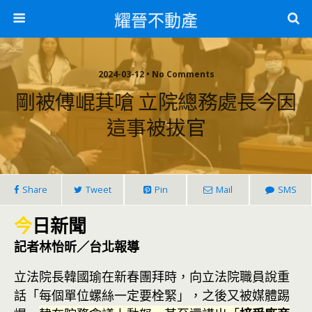
耀晉不動產
2024-03-12 • No Comments
剛被傅崐萁嗆 立院總務處長今因
這事被拔官
Share
Tweet
Pin
Mail
SMS
今
日新聞
記者林怡昕／台北報導
立法院長韓國瑜在新春團拜時，向立法院職員說重
話「每個單位螺絲一定要栓緊」，之後又被媒體踢