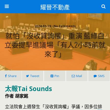
耀晉不動產
2024-03-19 • No Comments
就怕「沒收質詢權」重演 藍綠白
立委提早進議場「有人2小時前就
來了」
Share
Tweet
Pin
Mail
SMS
太報Tai Sounds
作者 胡家銘
立法院會上週發生「沒收質詢權」爭議，因多位
排