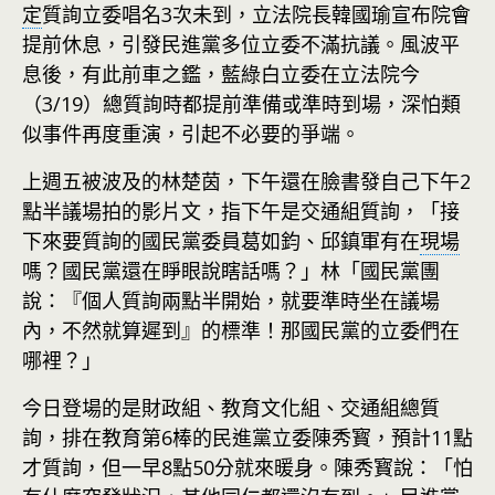
定
質詢立委唱名3次未到，立法院長韓國瑜宣布院會
提前休息，引發民進黨多位立委不滿抗議。風波平
息後，有此前車之鑑，藍綠白立委在立法院今
（3/19）總質詢時都提前準備或準時到場，深怕類
似事件再度重演，引起不必要的爭端。
上週五被波及的林楚茵，下午還在臉書發自己下午2
點半議場拍的影片文，指下午是交通組質詢，「接
下來要質詢的國民黨委員葛如鈞、邱鎮軍有在
現場
嗎？國民黨還在睜眼說瞎話嗎？」林「國民黨團
說：『個人質詢兩點半開始，就要準時坐在議場
內，不然就算遲到』的標準！那國民黨的立委們在
哪裡？」
今日登場的是財政組、教育文化組、交通組總質
詢，排在教育第6棒的民進黨立委陳秀寳，預計11點
才質詢，但一早8點50分就來暖身。陳秀寳說：「怕