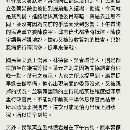
有什麼突發狀況，其他同仁都還沒有到。」民進黨
立委蔡易餘也被拍到提前進入議場，他說，今天就
是簽到後，進議場與其他委員寒暄，與過去並無不
同，並沒有因為先前的爭議而受到
影響
；下午質詢
的民進黨立委陳俊宇、邱志偉也都準時抵達。陳俊
宇語帶嘲諷地說，擔心又被沒收質詢的機會，只好
忍痛把行程清空，提早來備戰。
國民黨立委王鴻薇、林德福、吳春城等人，則是都
提前坐在議場等候。葉元之則是因為開協調會有稍
晚一點，葉元之表示，大家之所以提早到，應是提
早進去做準備，擔心出現前面的委員沒來，又被跳
掉的狀況。並稱韓國瑜的主持風格某種程度還滿尊
重行政官員，不能動不動就中場休息讓官員枯等，
所以照議事
規則
走，這次可能是怕再出現上週狀
況，所以提早到場。
另外，民眾黨立委林憶君是在下午質詢，原本幕僚