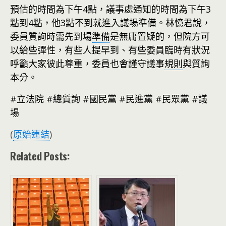
預估的時間為下午4點，議事處通知的時間為下午3
點到4點，他3點不到就進入議場準備。林憶君說，
委員質詢時需先到場
準備
是無庸置疑的，但院方可
以給些彈性，有些人提早到、有些委員臨時有狀況
呼籲大家彼此尊重，委員也會謹守議事
規則
與質詢
本分。
#立法院 #總質詢 #國民黨 #民進黨 #民眾黨 #議
場
(
原始連結
)
Related Posts: