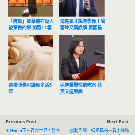
「魔獸」霍華德在湖人
海巡署才說有影像！管
被禁做的事 加盟T1雲
碧玲又稱誤解 黃國昌
豹後解鎖了
批：太離譜「整個螺絲
鬆了」
這樣睡覺可讓你多活5
民進黨爆性騷吃案 蔡
年
英文這麼說
Previous Post
Next Post
Nvidia正在吞食世界！發表
感動到哭！媽祖真的來看小姊姊