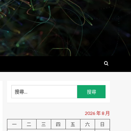
搜
尋
關
鍵
2026 年 8 月
字:
一
二
三
四
五
六
日