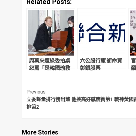
Related Posts:
周萬來遭綠委拍桌
六公股行庫 銜命買
官
怒罵「是韓國瑜教
彰銀股票
籲
的嗎」5分鐘全程微
笑不動怒
Continue
Previous
立委聲量排行榜出爐 他挾高好感度衝第1 戰神黃國
Reading
排第2
More Stories