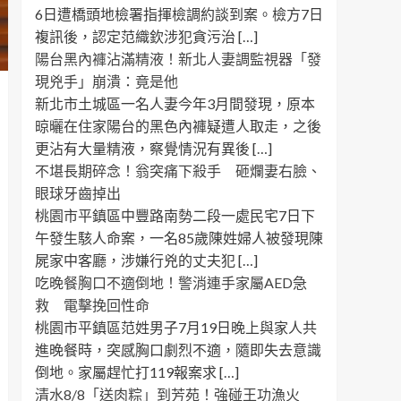
6日遭橋頭地檢署指揮檢調約談到案。檢方7日
複訊後，認定范織欽涉犯貪污治 […]
陽台黑內褲沾滿精液！新北人妻調監視器「發
現兇手」崩潰：竟是他
新北市土城區一名人妻今年3月間發現，原本
晾曬在住家陽台的黑色內褲疑遭人取走，之後
更沾有大量精液，察覺情況有異後 […]
不堪長期碎念！翁突痛下殺手 砸爛妻右臉、
眼球牙齒掉出
桃園市平鎮區中豐路南勢二段一處民宅7日下
午發生駭人命案，一名85歲陳姓婦人被發現陳
屍家中客廳，涉嫌行兇的丈夫犯 […]
吃晚餐胸口不適倒地！警消連手家屬AED急
救 電擊挽回性命
桃園市平鎮區范姓男子7月19日晚上與家人共
進晚餐時，突感胸口劇烈不適，隨即失去意識
倒地。家屬趕忙打119報案求 […]
清水8/8「送肉粽」到芳苑！強碰王功漁火