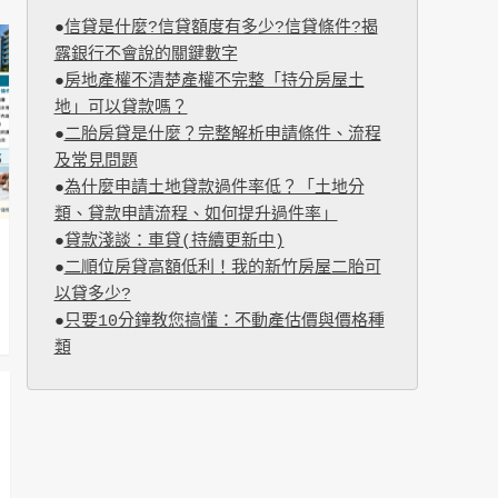
●
信貸是什麼?信貸額度有多少?信貸條件?揭
露銀行不會說的關鍵數字
●
房地產權不清楚產權不完整「持分房屋土
地」可以貸款嗎？
●
二胎房貸是什麼？完整解析申請條件、流程
及常見問題
●
為什麼申請土地貸款過件率低？「土地分
類、貸款申請流程、如何提升過件率」
●
貸款淺談：車貸(持續更新中)
●
二順位房貸高額低利！我的新竹房屋二胎可
以貸多少?
●
只要10分鐘教您搞懂：不動產估價與價格種
類