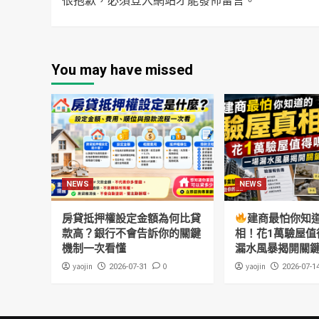
You may have missed
NEWS
NEWS
房貸抵押權設定金額為何比貸
建商最怕你知
款高？銀行不會告訴你的關鍵
相！花1萬驗屋值
機制一次看懂
漏水風暴揭開關
yaojin
0
yaojin
2026-07-31
2026-07-1