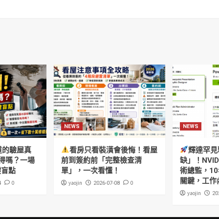
NEWS
NEWS
道的驗屋真
看房只看裝潢會後悔！看屋
輝達罕見
得嗎？一場
前到簽約前「完整檢查清
缺」！NVI
鍵盲點
單」，一次看懂！
術總監，10
關鍵，工作
0
yaojin
0
4
2026-07-08
yaojin
20