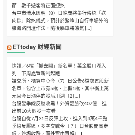
節 數千遊客將正面迎煞
台中市清水區明（8）日晚間將舉行傳統「送
肉粽」除煞儀式，預計於鰲峰山自行車場外的
鰲海路開壇作法，隨後驅車將煞氣 […]
ETtoday 財經新聞
快訊／6檔「抓去關」新名單！萬金股川湖入
列 下周處置新制起跑
證交所、櫃買中心今（7）日公告6檔處置股新
名單，包含上市有5檔、上櫃1檔，其中衝上萬
元且今日漲停的股后川湖（2 […]
台股臨季線反壓收黑！外資翻臉砍407億 進
出前10大個股一次看
台股自從7月31日反彈上攻，進入到4萬4千點
季線反壓區，多空交戰今（７）日台股開高走
低，終場收跌，而外資由買轉 […]