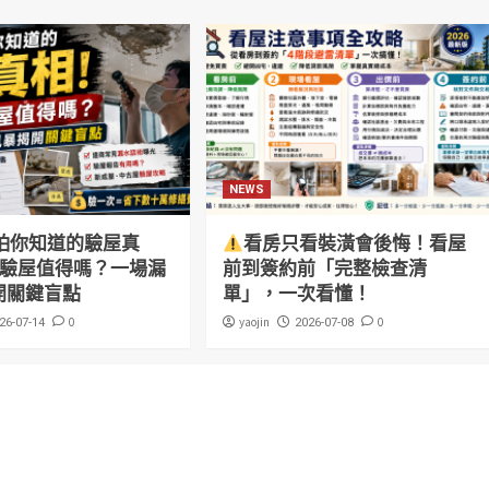
NEWS
怕你知道的驗屋真
看房只看裝潢會後悔！看屋
萬驗屋值得嗎？一場漏
前到簽約前「完整檢查清
開關鍵盲點
單」，一次看懂！
0
yaojin
0
26-07-14
2026-07-08