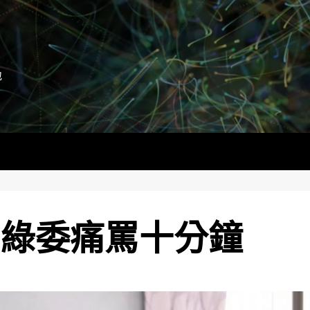
地
 綠委痛罵十分鐘