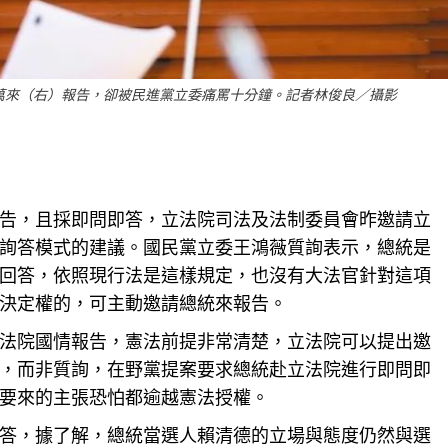
萬來（右）報告，卻被民進黨立委痛罵十分鐘。記者林俊良／攝影
告
，且採即問即答，立法院司法及法制委員會昨邀請立
詢答模式的建議。國民黨立委王鴻薇質詢表示，總統是
回答，依照現行法是這樣
規定
，也沒有大法官針對這項
決定權的，可主動邀請總統來報告。
法院國情
報告
，憲法前提非常清楚，立法院可以提出邀
，而非質詢，在野黨提案要求總統赴立法院進行即問即
要來的主張恐怕都逾越憲法授權。
答，據了解，總統當選人賴清德的立場與態度仍然與選