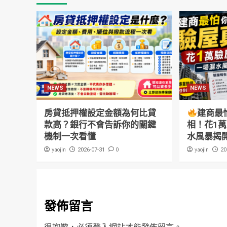
NEWS
NEWS
房貸抵押權設定金額為何比貸
建商最
款高？銀行不會告訴你的關鍵
相！花1
機制一次看懂
水風暴揭
yaojin
0
yaojin
2026-07-31
20
發佈留言
很抱歉，必須
登入
網站才能發佈留言。