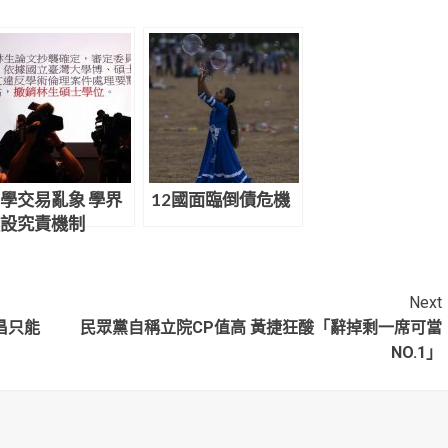
學交易亂象 學界
12國面臨倒債危機
設究責機制
Next
昌只能
民眾黨自稱立院CP值高 黃捷狂酸「辭掉剩一席可當
NO.1」