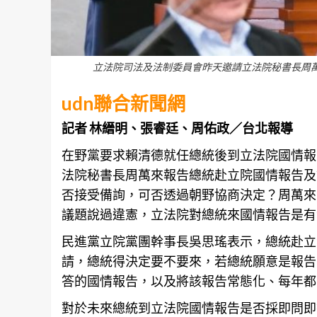
立法院司法及法制委員會昨天邀請立法院秘書長周
udn聯合新聞網
記者 林縉明、張睿廷、周佑政／台北報導
在野黨要求賴清德就任總統後到立法院國情
報
法院秘書長周萬來報告總統赴立院國情報告及
否接受備詢，可否透過朝野
協商
決定？周萬來
議題說過違憲，立法院對總統來國情報告是有
民進黨立院黨團幹事長吳思瑤表示，總統赴立
請，總統得決定要不要來，若總統願意是報告
答的國情
報告
，以及將該報告常態化、每年都
對於未來總統到立法院國情報告是否採即問即