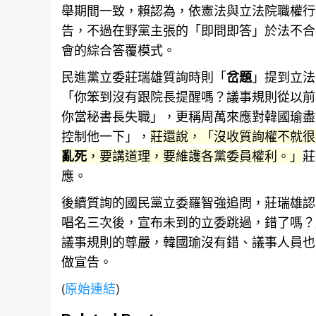
舉期間一致，賴認為，依憲法與立法院職權行
告
，不過在野黨主張的「即問即答」於法不合
會的綜合答覆模式。
民進黨立委莊瑞雄質詢時則「
岔題
」提到立法
「你笨到沒有跟院長提醒嗎？議事
規則
從以前
你當秘書長失職」，更稱周萬來應對韓國瑜盡
控制他一下」，
莊還說，「沒收質詢權不就很
亂死
，要講道理，要維護各黨委員權利。」
莊
應。
後續質詢的國民黨立委羅智強追問，莊瑞雄認
唱名三次後，宣布未到的立委跳過，錯了嗎？
議事
規則
的尊嚴，韓國瑜沒有錯、議事人員也
做宣告。
(
原始連結
)