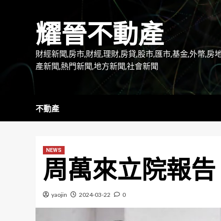
Skip
to
耀晉不動產
content
財經新聞,房市,財經,理財,房貸,股市,匯市,基金,外幣,房
產新聞,熱門新聞,地方新聞,社會新聞
不動產
NEWS
周萬來立院報告
yaojin
2024-03-22
0