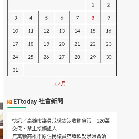
1
2
3
4
5
6
7
8
9
10
11
12
13
14
15
16
17
18
19
20
21
22
23
24
25
26
27
28
29
30
31
« 7 月
ETtoday 社會新聞
快訊／高雄市議員范織欽涉收賄貪污 120萬
交保、禁止接觸證人
無黨籍高雄市原住民議員范織欽疑涉嫌貪瀆，