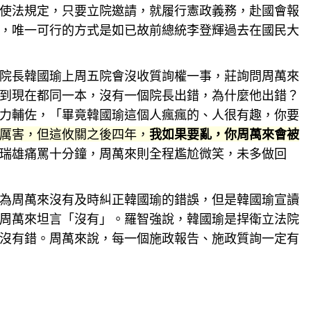
使法規定，只要立院邀請，就履行憲政義務，赴國會
報
，唯一可行的方式是如已故前總統李登輝過去在國民大
院長韓國瑜上周五院會沒收質詢權一事，莊詢問周萬來
到現在都同一本，沒有一個院長出錯，為什麼他出錯？
力輔佐，「畢竟韓國瑜這個人瘋瘋的、人很有趣，你要
厲害，但這攸關之後四年，
我如果要亂，你周萬來會被
瑞雄痛罵十分鐘，周萬來則全程尷尬微笑，未多做回
為周萬來沒有及時糾正韓國瑜的錯誤，但是韓國瑜宣讀
周萬來坦言「沒有」。羅智強說，韓國瑜是捍衛立法院
沒有錯。周萬來說，每一個施政報告、施政質詢一定有