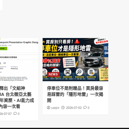
NEWS
釋出「文組神
停車位不是附贈品！買房最容
DIA 台北徵亞太藝
易踩雷的「隱形地雷」一次揭
年資歷、AI能力成
開
內容一次看
yaojin
0
2026-07-02
0
26-07-07