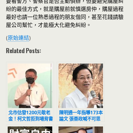
要看警方、警察官是否主動偵辦，但要避免購屋糾
紛的最佳方式，就是購屋前就慎選房仲，購屋過程
最好也請一位熟悉過程的朋友偕同，甚至花錢請驗
屋公司幫忙，才能極大化避免糾紛。
(
原始連結
)
Related Posts:
北市估發1200元敬老
陳明通一年指導173本
金！柯文哲拒到場背書
論文 張善政喊不可思
黃珊珊代打
議：天文數字