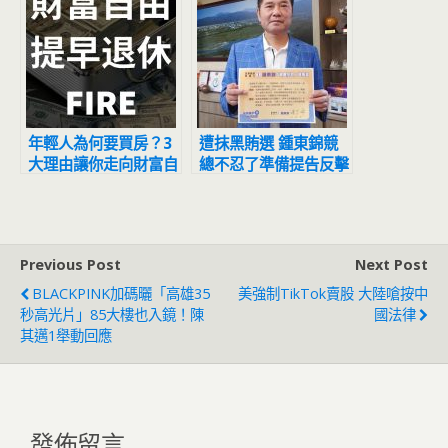
年輕人為何要買房？3
遭抹黑賄選 鍾東錦競
大理由讓你走向財富自
總不忍了準備提告反擊
由
Previous Post
Next Post
BLACKPINK加碼曬「高雄35
美強制TikTok賣股 大陸嗆按中
秒高光片」85大樓也入鏡！陳
國法律
其邁1舉動回應
發佈留言