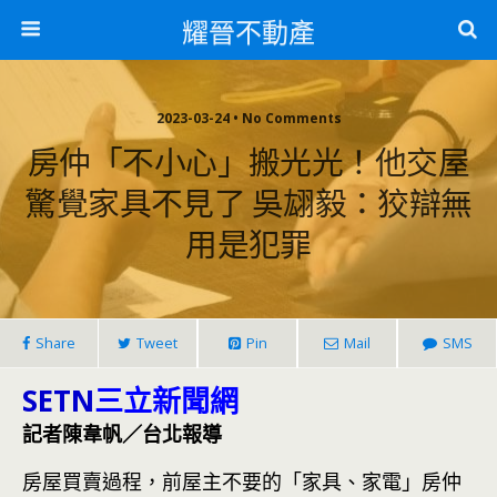
耀晉不動產
2023-03-24 • No Comments
房仲「不小心」搬光光！他交屋
驚覺家具不見了 吳翃毅：狡辯無
用是犯罪
Share
Tweet
Pin
Mail
SMS
SETN
三立新聞網
記者陳韋帆／台北報導
房屋買賣過程，前屋主不要的「家具、家電」房仲