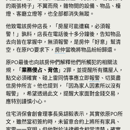
的兩張椅子」不翼而飛，雜物間的設備、物品、檯
燈、客廳立燈等，也全部都消失無蹤。
他致電該房仲店長，「房屋可能遭竊，必須報
警！」孰料，店長在電話後十多分鐘後，告知物品
去向皆在掌握中，無須報警，是房仲「好意」幫清
空，在原PO要求下，
房仲
當晚將物品紛紛歸還。
原PO最後也向該房仲們解釋他們所觸犯的相關法
規，「
業務侵占、背信
」2罪，並提醒所有購屋人，
點交必須確實、碰上雷同情事應立即
報警
、切莫盡
信房仲所言。他也提到，「因為家人因素所以沒有
報警」，希望透過此文，提醒大家面對金錢交易，
應特別謹慎小心。
住宅消保會創會理事長吳翃毅表示，其實依原PO所
文，雖然當初簽約時，未留意合約上將所有家具、
家電一一寫明，但他對於法律觀念相當清楚，確實