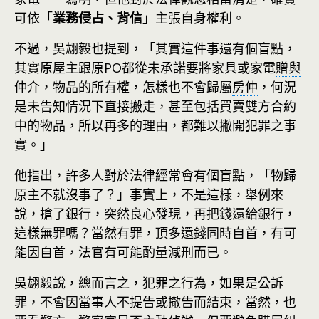
可依「
業務侵占、背信
」主張自身權利。
不過，吳翃毅也提到，「其實這件事還有個盲點，
其實原屋主跟原PO都從未承諾要將家具或家電
贈與
仲介，物品的所有權，怎樣也不會歸屬
房仲
，何況
是未告知情況下直接搬走，甚至包括買賣雙方合約
中的物品，所以再多的理由，都難以撇開犯罪之事
實。」
他指出，許多人對於法律經常會有個盲點，「物歸
原主不就沒事了？」事實上，不是這樣，舉例來
說，搶了銀行，突然良心發現，再把錢還給銀行，
這樣無罪嗎？當然有罪，頂多還錢同時自首，有可
能因自首，法官有可能酌量減刑而已。
吳翃毅說，總而言之，犯罪之行為，如果是公訴
罪，不會因當事人不提告或撤告而結束，當然，也