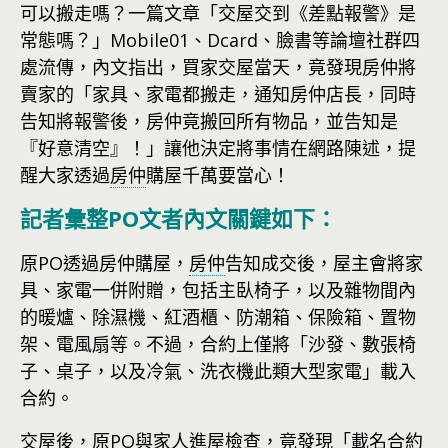
可以搬走嗎？一篇文章「交屋交到《差點報警》是
常態嗎？」Mobile01、Dcard、臉書等論壇社群四
處流傳，內文指出，買家交屋當天，竟發現房仲將
賣家的「家具、家電都搬走，通知房仲店長，同時
告知將報警後，房仲竟搬回所有物品，並告知是
『好意清空』！」讓他決定將事情在網路陳述，提
醒大家透過
房仲
購屋千萬要當心！
記者彙整PO文者內文關鍵如下：
原PO透過房仲購屋，
房仲
告知成交後，屋主會將家
具、家電一併附贈，包括主臥椅子，以及雜物間內
的暖爐、除濕機、紅酒櫃、防潮箱、保險箱、置物
架、電風扇等。不過，合約上僅將「沙發、數張椅
子、桌子，以及冷氣、洗衣機此類大型家電」載入
合約。
交屋後，原PO與家人進屋檢查，竟發現「載名合約