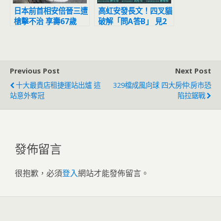
日本前首相安倍晉三遭
高虹安發長文！四叉貓
槍擊不治 享壽67歲
破解「問A答B」 見2
點搖頭大喊：不是啊
Previous Post
Next Post
十大最貴店租捷運站出爐 這
329檔成風向球 四大房仲:房市恐
站意外奪冠
陷拉鋸戰
發佈留言
很抱歉，必須
登入
網站才能發佈留言。