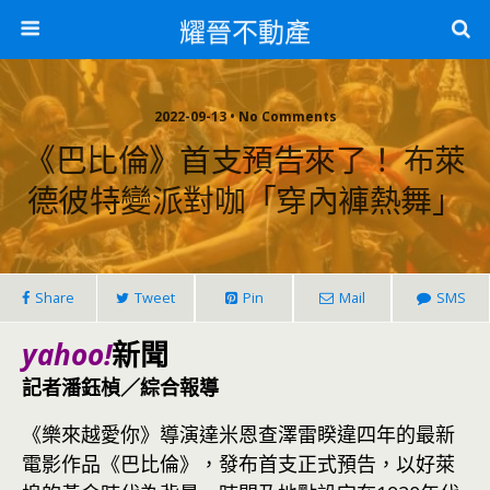
耀晉不動產
2022-09-13 • No Comments
《巴比倫》首支預告來了！ 布萊
德彼特變派對咖「穿內褲熱舞」
Share
Tweet
Pin
Mail
SMS
yahoo!
新聞
記者潘鈺楨／綜合報導
《樂來越愛你》導演達米恩查澤雷睽違四年的最新
電影作品《巴比倫》，發布首支正式預告，以好萊