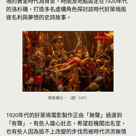
塢的黃金時代為背景，時間及地點設定在1920年代
的洛杉磯，打造多名虛構角色探討該時代好萊塢追
逐名利與夢想的史詩故事。
瑪格羅比。（圖／UIP）
1920年代的好萊塢電影製作正由「無聲」過渡到
「有聲」，有些人雄心壯志，希望趁機闖出名堂，
也有些人因為追不上改變的步伐而被時代洪流無情