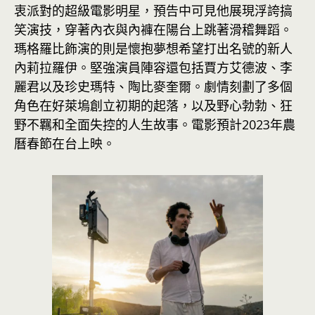
衷派對的超級電影明星，預告中可見他展現浮誇搞
笑演技，穿著內衣與內褲在陽台上跳著滑稽舞蹈。
瑪格羅比飾演的則是懷抱夢想希望打出名號的新人
內莉拉羅伊。堅強演員陣容還包括賈方艾德波、李
麗君以及珍史瑪特、陶比麥奎爾。劇情刻劃了多個
角色在好萊塢創立初期的起落，以及野心勃勃、狂
野不羈和全面失控的人生故事。電影預計2023年農
曆春節在台上映。