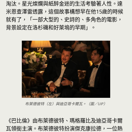
淘汰。星光燦爛與紙醉金迷的生活考驗著人性。達
米恩查澤雷透露，這個故事構想早在他15歲的時候
就有了，「一部大型的、史詩的、多角色的電影，
背景設定在洛杉磯和好萊塢的早期」。
布萊德彼特（左）與迪亞哥卡爾瓦。（圖／UIP）
《巴比倫》由布萊德彼特、瑪格羅比及迪亞哥卡爾
瓦領銜主演。布萊德彼特扮演傑克康拉德，一位熱