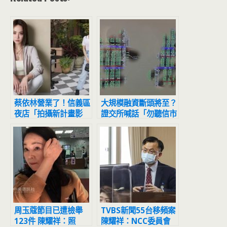
蔡依林營業了！信義區
大規模融資斷頭將至？
夜店「拍攝新計畫影
證交所喊話「勿聽信市
片」網友目擊驚：本人
場流言」
正到翻掉
周玉蔻節目已遭檢舉
TVBS新聞55台移頻案
123件 陳耀祥：照
陳耀祥：NCC委員會