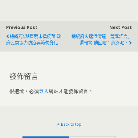
SOP處理
已駁回
Previous Post
Next Post
總統府5點聲明未擋疫苗 政
總統府火速澄清這「荒誕謠言」
府民間協力防疫典範勿分化
還報警 他回嗆：慈濟呢？
發佈留言
很抱歉，必須
登入
網站才能發佈留言。
Back to top