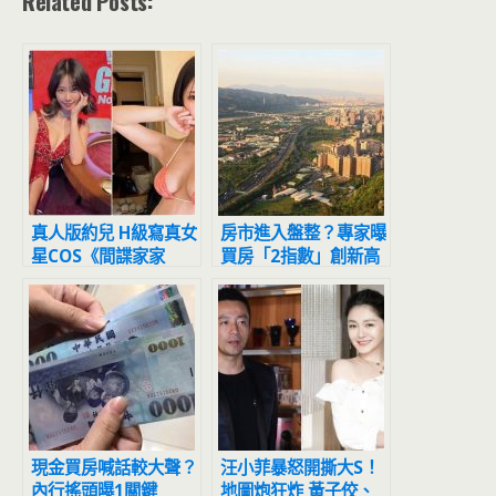
Related Posts:
真人版約兒 H級寫真女
房市進入盤整？專家曝
星COS《間諜家家
買房「2指數」創新高
酒》洩渾圓曲線
現金買房喊話較大聲？
汪小菲暴怒開撕大S！
內行搖頭曝1關鍵
地圖炮狂炸 黃子佼、