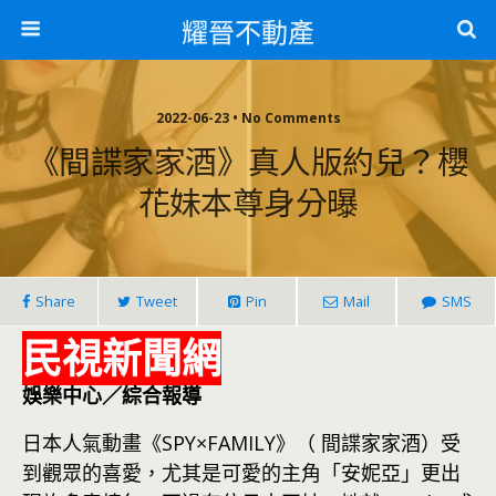
耀晉不動產
2022-06-23 • No Comments
《間諜家家酒》真人版約兒？櫻
花妹本尊身分曝
Share
Tweet
Pin
Mail
SMS
民視新聞網
娛樂中心／綜合報導
日本人氣動畫《SPY×FAMILY》（ 間諜家家酒）受
到觀眾的喜愛，尤其是可愛的主角「安妮亞」更出