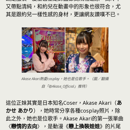
又帶點清純，和約兒在動畫中的形象也很符合，尤
其是跟約兒一樣性感的身材，更讓網友讚嘆不已。
Akase Akari熱愛cosplay，她也是位歌手。（圖／翻攝
自「@Akase_Official」推特）
這位正妹其實是日本知名Coser，Akase Akari（
あ
かせ あかり
），她時常分享各種cosplay照片，除
此之外，她也是位歌手。Akase Akari的第一張單曲
〈
戀情的去向
〉，是動漫《
戀上換裝娃娃
》的片尾