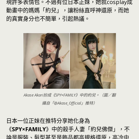
現許多表情包。不過有位日本正妹，她就cosplay成
動畫中的媽媽「約兒」，讓粉絲直呼神還原，而她
的真實身分也不簡單，引起熱議。
Akase Akari扮成《SPY×FAMILY》中的約兒。（圖／翻
攝自「@Akase_Official」推特）
日本一位正妹在推特分享她化身為
《
SPY×FAMILY
》中的殺手人妻「約兒佛傑」，不
論是服裝、髮型甚至是飾品都高規格還原，高冷中