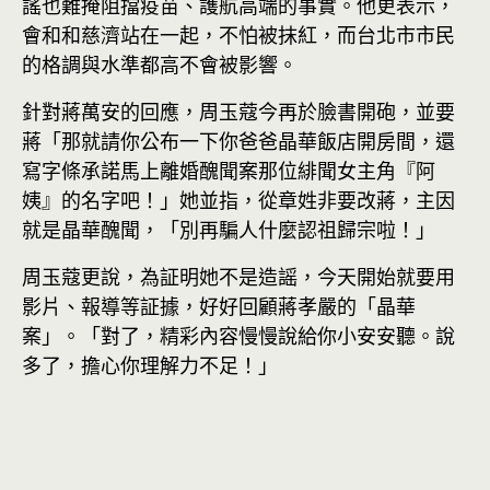
謠也難掩阻擋疫苗、護航高端的事實。他更表示，
會和和慈濟站在一起，不怕被抹紅，而台北市市民
的格調與水準都高不會被影響。
針對蔣萬安的回應，周玉蔻今再於臉書開砲，並要
蔣「那就請你公布一下你爸爸晶華飯店開房間，還
寫字條承諾馬上離婚醜聞案那位緋聞女主角『阿
姨』的名字吧！」她並指，從章姓非要改蔣，主因
就是晶華醜聞，「別再騙人什麼認祖歸宗啦！」
周玉蔻更說，為証明她不是造謡，今天開始就要用
影片、報導等証據，好好回顧蔣孝嚴的「晶華
案」。「對了，精彩內容慢慢說給你小安安聽。說
多了，擔心你理解力不足！」