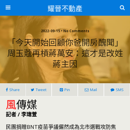
耀晉不動產
2022-09-15 • No Comments
「今天開始回顧你爸開房醜聞」
周玉蔻再槓蔣萬安：這才是改姓
蔣主因
Share
Tweet
Pin
Mail
SMS
風
傳媒
記者 / 李瑋萱
民團捐贈BNT疫苗爭議儼然成為北市選戰攻防焦