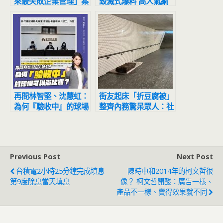
來最失敗企業管理」案
毀滅式爆料 高人氣網
例！法庭文件一看就懂
紅「連名帶姓」全公開
再問林智堅、沈慧虹：
街友起床「折豆腐被」
為何『驗收中』的球場
整齊內務驚呆眾人：社
可以辦比賽？
會局要評分嗎
Previous Post
Next Post
台積電2小時25分鐘完成填息
陳時中和2014年的柯文哲很
第9度除息當天填息
像？ 柯文哲開酸：廣告一樣、
產品不一樣、賣得效果就不同