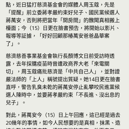
點，近日猛打慈濟基金會的媒體人周玉蔻，先是
「提醒」前立委蔣孝嚴約束好兒子、國民黨候選人
蔣萬安，否則將把當年「開房間」的醜聞真相搬上
檯面；今（15）日更在臉書預告，將開始以影片、
報導等証據，「好好回顧那椿萬安爸爸晶華案
了」。
慈濟慈善事業基金會執行長顏博文日前受訪時透
露，去年採購疫苗時曾遭政商界大老「來電關
切」，周玉蔻痛批慈濟是「中共自己人」，並對證
嚴法師的「上人」稱號提出質疑。她14日更在臉書
直呼，警告乳臭未乾的蔣萬安停止亂攀咬民進黨候
選人陳時中，並要蔣孝嚴約束「不長進、沒出息的
兒子」。
對此，蔣萬安今（15）日上午回應，這已經是過去
20幾年的事情，如今人民想要的是真相，抹黑、造