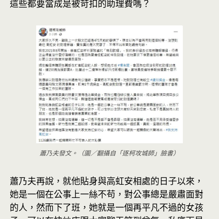
這些都要當成是被苛扣的助理費嗎？
蕭乃夫發文。（圖／翻攝自「逐柯攻城師」臉書）
蕭乃夫再說，就他貼身與高虹安相處的日子以來，
她是一個在公事上一絲不苟，對公事總是嚴肅面對
的人，然而下了班，她就是一個再平凡不過的女孩