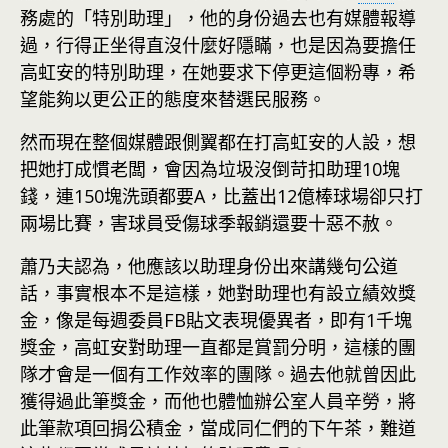
務處的「特別助理」，他的身份過去也有媒體報導
過，行得正坐得直沒什麼好隱瞞，也是因為要擔任
高虹安的特別助理，在她要求下停更這個粉專，希
望能夠以更公正的態度來替選民服務。
然而現在整個媒體跟側翼都在打高虹安的人設，想
把她打成慣老闆，會因為垃圾沒倒苛扣助理10塊
錢，連150塊洗頭都要A，比蓋出12億棒球場卻只打
兩場比賽，害球員受傷球季報銷還要十惡不赦。
蕭乃夫認為，他應該以助理身份出來講幾句公道
話，事實根本不是這樣，她對助理也有設立績效獎
金，像是每週委員FB貼文表現優異者，即有1千塊
獎金，高虹安對助理一直都是賞罰分明，這樣的團
隊才會是一個有工作效率的團隊。過去他就曾因此
獲得過此筆獎金，而他也體恤辦公室人員辛勞，將
此筆款項回捐公積金，當成同仁們的下午茶，難道