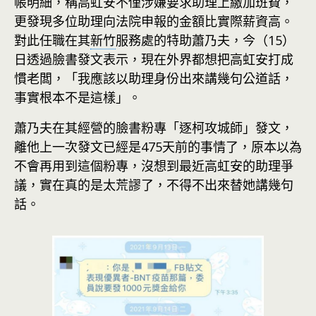
帳明細，稱高虹安不僅涉嫌要求助理上繳加班費，
更發現多位助理向法院申報的金額比實際薪資高。
對此任職在其
新竹
服務處的特助蕭乃夫，今（15）
日透過臉書發文表示，現在外界都想把高虹安打成
慣老闆，「我應該以助理身份出來講幾句公道話，
事實根本不是這樣」。
蕭乃夫在其經營的臉書粉專「逐柯攻城師」發文，
離他上一次發文已經是475天前的事情了，原本以為
不會再用到這個粉專，沒想到最近高虹安的助理爭
議，實在真的是太荒謬了，不得不出來替她講幾句
話。