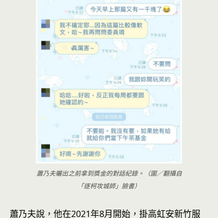
蕭乃夫曬出之前拿到獎金的對話紀錄。（圖／翻攝自
「逐柯攻城師」臉書）
蕭乃夫說，他在2021年8月開始，掛高虹安
新竹
服