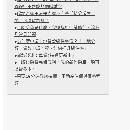
●
信貸是什麼?信貸額度有多少?信貸條件?揭
露銀行不會說的關鍵數字
●
房地產權不清楚產權不完整「持分房屋土
地」可以貸款嗎？
●
二胎房貸是什麼？完整解析申請條件、流程
及常見問題
●
為什麼申請土地貸款過件率低？「土地分
類、貸款申請流程、如何提升過件率」
●
貸款淺談：車貸(持續更新中)
●
二順位房貸高額低利！我的新竹房屋二胎可
以貸多少?
●
只要10分鐘教您搞懂：不動產估價與價格種
類