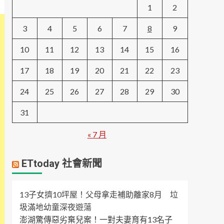
1
2
3
4
5
6
7
8
9
10
11
12
13
14
15
16
17
18
19
20
21
22
23
24
25
26
27
28
29
30
31
« 7 月
ETtoday 社會新聞
13子女擠10坪屋！父母拿走補助離家8月 垃
圾滿地幼童深夜遊蕩
澎湖驚傳惡劣棄兒案！一對夫妻育有13名子