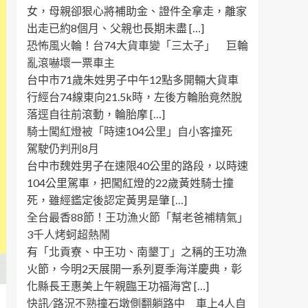
女，母親卻狠心將補助金、證件全拿走，離家
出走已約8個月、父親也長期未盡 […]
恐怖風火輪！台74大貨車變「三太子」 巨輪
亂滾嚇壞一票車主
台中市71歲朱姓男子中午12點多開輛大貨車
行經台74線東向21.5k時，左後方輪胎竟然脫
落逕自往前滾動，輪胎摩 […]
騎士闖紅燈被「時速104公里」自小客撞死
駕駛仍判刑8月
台中市魏姓男子在速限40公里的路段，以時速
104公里駕車，把闖紅燈的22歲黃姓騎士撞
死，雖經鑑定後認定黃男是肇 […]
全台最香88節！王功漁火節「幫老爸補精氣」
3千人烤蚵超熱鬧
有「北貢寮、中王功、南墾丁」之稱的王功漁
火節，今明2天展開一系列夏季海洋慶典，彰
化縣長王惠美上午親臨王功福海宮 […]
快訊 ∕ 路況不熟撞石墩側翻躺路中 車上4人自