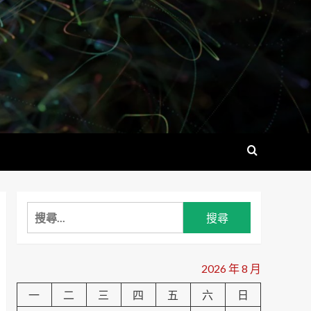
搜
尋
關
鍵
2026 年 8 月
字:
一
二
三
四
五
六
日