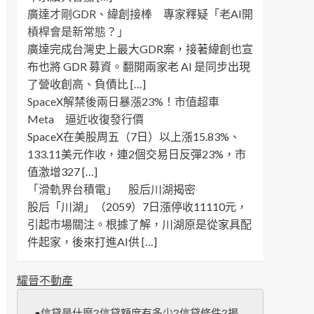
廣達才剛GDR、緯創接棒 專家釋疑「老AI開
槓桿會是新常態？」
廣達完成台灣史上最大GDR案，接著緯創也宣
布也將 GDR 募資。翻開兩家老 AI 是同步出現
了營收創高、負債比 […]
SpaceX解禁後兩日暴漲23%！市值超車
Meta 逼近收復發行價
SpaceX在美股周五（7日）以上漲15.83%、
133.11美元作收，連2個交易日反彈23%，市
值激增327 […]
「滑軌界台積電」 股后川湖揭密
股后「川湖」（2059）7日漲停收11110元，
引起市場關注。根據了解，川湖原是從家具配
件起家，後來打進AI供 […]
耀晉不動產