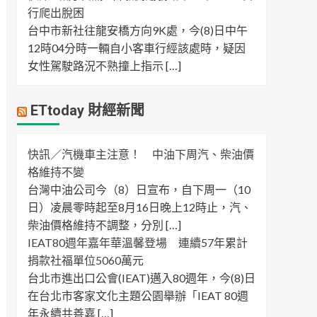
行爬出脫困
台中市新社往龍安橋方向9K處，今(8)日中午
12時04分時一輛自小客車行經該處時，疑因
女性駕駛路況不熟撞上指示 […]
ETtoday 財經新聞
快訊／汽機車主注意！ 中油下周汽、柴油價
格維持不變
台灣中油公司今（8）日宣布，自下周一（10
日）凌晨零時起至8月16日晚上12時止，汽、
柴油價格維持不調整，分別 […]
IEAT80週年嘉年華溫馨登場 連續57年累計
捐款社福單位5060萬元
台北市進出口公會(IEAT)邁入80週年，今(8)日
在台北市客家文化主題公園舉辦「IEAT 80週
年永續共善嘉 […]