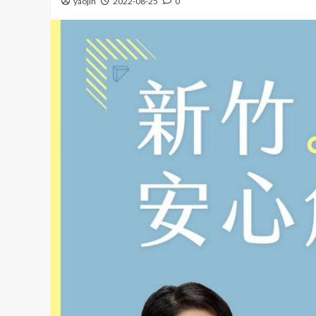
yaojin
2022-08-25
0