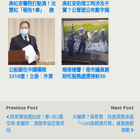
高虹安醫院打點滴！沈
高虹安助理工時涉及不
慧虹「報告1事」 臉
實？公督盟公布數字揭
書最新貼文曝光
最嚴重後果
公股銀在中國曝險
暗夜槍響！南市議員謝
3310億！立委：外資
財旺服務處遭掃射30
紛紛撤離 台灣打死不
槍 鐵門佈滿彈孔
退
Previous Post
Next Post
醉男肇逃還扯謊！奪1命2萬
大騙票？黃希賢：民進黨應承諾
交保 家屬怒：酒駕零容忍像笑
「1200首都通月票」誰當選都
話
推動