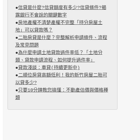
●
信貸是什麼?信貸額度有多少?信貸條件?揭
露銀行不會說的關鍵數字
●
房地產權不清楚產權不完整「持分房屋土
地」可以貸款嗎？
●
二胎房貸是什麼？完整解析申請條件、流程
及常見問題
●
為什麼申請土地貸款過件率低？「土地分
類、貸款申請流程、如何提升過件率」
●
貸款淺談：車貸(持續更新中)
●
二順位房貸高額低利！我的新竹房屋二胎可
以貸多少?
●
只要10分鐘教您搞懂：不動產估價與價格種
類