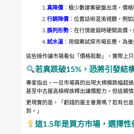
真降價
：
極少數建案破盤出清，價格
行銷降價
：
位置話術混淆視聽，例如
誤判形勢
：
在行情疲弱時硬開高價，
試水溫
：
用個案試探市場反應，為後
這些操作讓市場看似「價格鬆動」，實際上只
若真跌破15%，恐將引發結
專家指出，一旦市場真的出現大規模跌幅超過
甚至中古屋高槓桿族釋出讓價壓力。但這類情
更現實的是，「虧錢的屋主會賣嗎？若有也是
到。」
這1.5年是買方市場，選擇