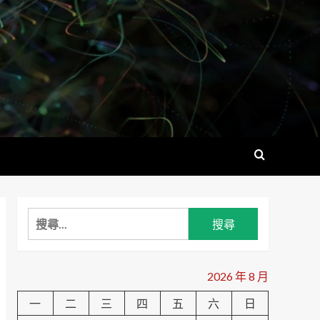
搜
尋
關
鍵
2026 年 8 月
字:
一
二
三
四
五
六
日