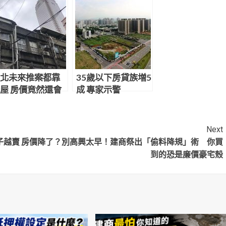
北未來推案都靠
35歲以下房貸族増5
屋 房價竟然還會
成 專家示警
貴
Next
子越賣
房價降了？別高興太早！建商祭出「偷料降規」術 你買
到的恐是廉價豪宅殼