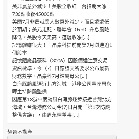
美非農意外減少！美股全收紅 台指期大漲
736點收復45000點
美國7月非農就業人數意外減少，而且遠遠低
於預期；美元走貶、聯準會（Fed）升息風險
降低，美股今天走高，道瓊收漲 […]
記憶體賺很大！ 晶豪科提前開獎7月賺進逾1
個股本
記憶體廠晶豪科（3006）因股價達注意交易
資訊標準，今（7）日應證交所要求公布最新
財務數字。晶豪科7月歸屬母公 […]
白海豚颱風逼近北方海域 港務公司董座周永
暉主持防颱整備
因應第13號中度颱風白海豚逐步接近台灣北方
海域，台灣港務公司今(7)日召開「第1次防颱
整備會議」，由周永暉董事 […]
耀晉不動產