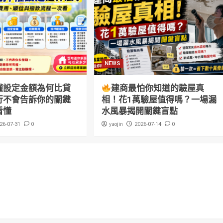
NEWS
權設定金額為何比貸
建商最怕你知道的驗屋真
行不會告訴你的關鍵
相！花1萬驗屋值得嗎？一場漏
看懂
水風暴揭開關鍵盲點
0
yaojin
0
26-07-31
2026-07-14