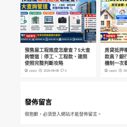
NEWS
NEWS
預售屋工程進度怎麼查？5大查
房貸抵押
詢管道｜停工、工程款、建照
款高？銀
使照完整判斷攻略
機制一次
yaojin
0
yaojin
2026-08-08
20
發佈留言
很抱歉，必須
登入
網站才能發佈留言。