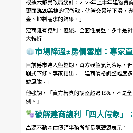
根據六都民政局統計，2025年上半年建物買賣移
更面臨28萬棟的保衛戰。儘管交易量下滑，
金、抑制需求的結果。」
建商雖有讓利，但絕非全面性崩盤，多半是針
大轉折。
市場降溫≠房價雪崩：專家直
目前房市進入盤整期，買方觀望氣氛濃厚，但
崩式下修。專家指出：「建商價格調整幅度多
鏈風險。」
他強調，「賣方若真的調整超過15%，不是
例。」
破解建商讓利「四大假象」
高源不動產估價師事務所所長
陳碧源
表示：