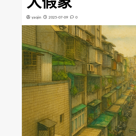
大假象
yaojin
2025-07-09
0