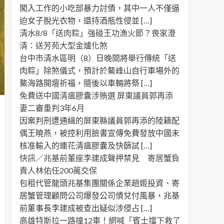
闖入工作的小吃部暴力討債，其中一人不僅逼
迫女子脫光衣物，還持酒瓶性侵並 […]
清水8/8「送肉粽」強碰王功漁火節？喪家澄
清：送芳苑大型金爐化煞
台中市清水區明（8）日晚間將舉行傳統「送
肉粽」除煞儀式，預計於鰲峰山自行車場外的
鰲海路開壇祈福，隨後以車輛將祭 […]
免費送中國清瘟膠囊涉賄選 屏東議員郭再添
妻二審重判3年6月
因案判刑遭通緝的屏東縣議員郭再添的陸籍配
偶王曉燕，被控利用臉書宣傳免費發放中國未
核准輸入的連花清瘟膠囊及快篩試 […]
快訊／兆基前董座李建成聲押禁見 寄居蟹負
責人林佑任200萬交保
包租代管龍頭兆基集團關係企業趙姬投資、寄
居蟹管理顧問公司爆發公司債兌付風暴，兆基
前董事長李建成被查出疑似涉侵占 […]
高雄特斯拉一路撞12車！網喊「賓士擋下救了