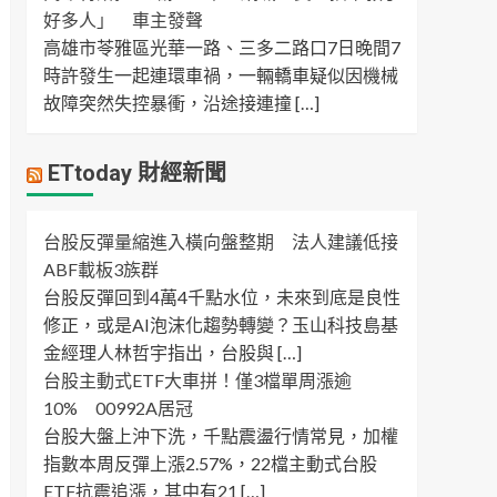
好多人」 車主發聲
高雄市苓雅區光華一路、三多二路口7日晚間7
時許發生一起連環車禍，一輛轎車疑似因機械
故障突然失控暴衝，沿途接連撞 […]
ETtoday 財經新聞
台股反彈量縮進入橫向盤整期 法人建議低接
ABF載板3族群
台股反彈回到4萬4千點水位，未來到底是良性
修正，或是AI泡沫化趨勢轉變？玉山科技島基
金經理人林哲宇指出，台股與 […]
台股主動式ETF大車拼！僅3檔單周漲逾
10% 00992A居冠
台股大盤上沖下洗，千點震盪行情常見，加權
指數本周反彈上漲2.57%，22檔主動式台股
ETF抗震追漲，其中有21 […]