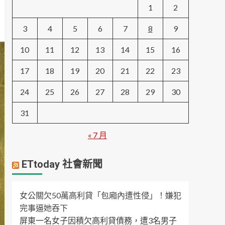
1
2
3
4
5
6
7
8
9
10
11
12
13
14
15
16
17
18
19
20
21
22
23
24
25
26
27
28
29
30
31
« 7 月
ETtoday 社會新聞
女公關欠50萬高利貸「包廂內遭性侵」！嫌犯
完事逼她吞下
屏東一名女子因積欠高利貸債務，遭3名男子