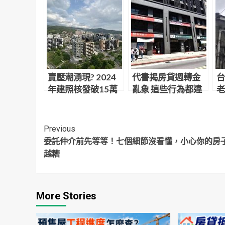
賣壓潮湧現? 2024
代書揭房貸週轉金
台
年建照核發破15萬
亂象 這些行為都違
老
宅
規
更
Continue
Previous
委託仲介前先等等！七個細節沒看懂，小心你的房
Reading
越糟
More Stories