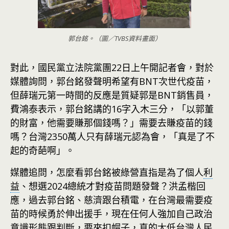
郭台銘。（圖／TVBS資料畫面）
對此，國民黨立法院黨團22日上午開記者會，對於
媒體詢問，郭台銘發聲明希望有BNT次世代疫苗，
但薛瑞元第一時間的反應是質疑郭是BNT銷售員，
費鴻泰表示，郭台銘講的16字入木三分，「以郭董
的財富，他需要賺那個錢嗎？」需要去賺疫苗的錢
嗎？台灣2350萬人只有薛瑞元認為會，「真是了不
起的奇葩啊」。
媒體追問，怎麼看郭台銘被綠營直指是為了個人
利
益
、想選2024總統才對疫苗問題發聲？洪孟楷回
應，過去郭台銘、慈濟跟台積電，在台灣最需要疫
苗的時候勇於伸出援手，現在任何人強加自己政治
意識形態跟判斷，要來扣帽子，真的太低台灣人民