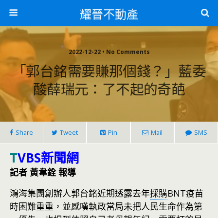
耀晉不動產
2022-12-22 • No Comments
「郭台銘需要賺那個錢？」藍委
酸薛瑞元：了不起的奇葩
Share
Tweet
Pin
Mail
SMS
T
VBS新聞網
記者 黃韋銓 報導
鴻海集團創辦人郭台銘近期透露去年
採購
BNT疫苗
時困難重重，並感嘆執政當局未把人民生命作為第