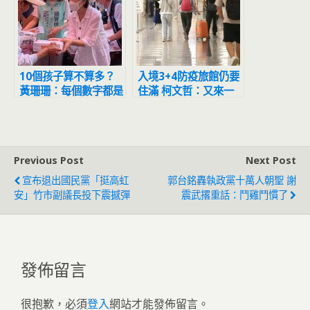
10個孩子算不算多？
入境3+4防疫旅館仍要
黃珊珊：每個數字都是
住滿 柯文哲：又來一
家長的全部
個白癡政策
Previous Post
Next Post
宣布退出國民黨「挺高虹
郭台銘轟執政黨十萬人朝聖 謝
安」竹市副議長投下震撼彈
震武撂重話：鬥雞鬥慣了
發佈留言
很抱歉，必須
登入
網站才能發佈留言。