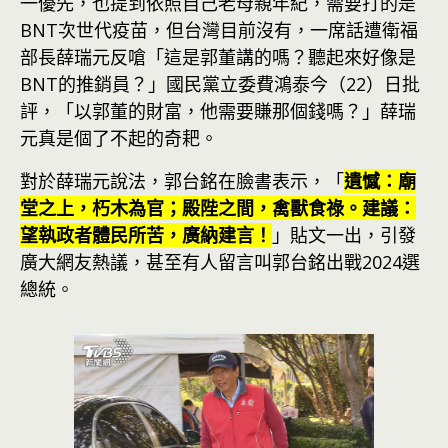
一優先，也提到依照自己老母親年紀，需要打的是
BNT次世代疫苗，但台灣目前沒有，一席話遭衛福
部長薛瑞元反嗆「這是郭董講的嗎？聽起來好像是
BNT的推銷員？」國民黨立委費鴻泰今（22）日批
評，「以郭董的財富，他需要賺那個錢嗎？」薛瑞
元真是個了不起的奇耙。
對於薛瑞元說法，郭台銘在臉書表示，「
遺憾：廟
堂之上，朽木為官；殿陛之間，禽獸食祿。建議：
望執政者體民所苦，廣納建言！
」貼文一出，引發
廣大網友熱議，甚至有人留言叫郭台銘出戰2024選
總統。