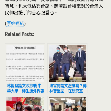
智慧，也太低估郭台銘、慈濟跟台積電對於台灣人
民伸出援手的善心跟愛心。
(
原始連結
)
Related Posts:
林智堅論文涉抄襲 中
法官問論文怎麼寫？傳
華大學：師生遭外界誤
林智堅回「在研究室
解感到痛心
寫」掀鄉民炸鍋