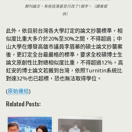
期刊論文，有些段落甚至只改了1個字。（讀者提
供）
此外，依目前台灣各大學訂定的論文抄襲標準，相
似度比重大多介於20%至30%之間，不得超過；中
山大學在爆發高雄市議員李眉蓁的碩士論文抄襲案
後，更訂定全台最嚴格的標準，要求全校碩博士生
論文原創性比對總相似度比重，不得超過12％。高
虹安的博士論文若搬到台灣，依照Turnitin系統比
對達32％也已超標，恐也無法取得學位。
(
原始連結
)
Related Posts: