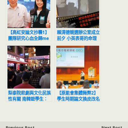
【高虹安論文抄襲1】
賴清德競選辦公室成立
團隊研究心血全歸me
前夕 小英表哥的命理
高虹安侵權資策會重踩
師「諸羅山人」看風
2大雷
水？
梨泰院悲劇與文化民族
【原能會集體舞弊2】
性有關 南韓遊學生：
學生時期論文換皮改名
做什麼都要「一群人一
還列極機密 原能會高
起」
官作弊手法全揭露
Previous Post
Next Post