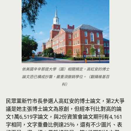
依美國辛辛那提大學（圖）相關規定，高虹安的博士
論文恐已構成抄襲，嚴重須撤銷學位。（翻攝維基百
科）
民眾黨新竹市長參選人高虹安的博士論文，第2大爭
議是她主張博士論文為原創，但經本刊比對高的論
文1萬6,519字論文，與2份資策會論文期刊有4,161
字相同，文字重疊比例達25％，還有不少圖片、表