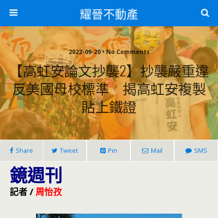
耀晉不動產
2022-09-20 • No Comments
【高虹安論文抄襲2】抄襲嚴重違
反美國母校標準 揭高虹安複製
貼上鐵證
Share
Tweet
Pin
Mail
SMS
鏡週刊
記者 /
周怡孜