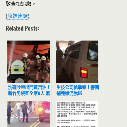
數查扣追繳。
(
原始連結
)
Related Posts:
洗碗吵架出門買汽油！
生技公司槍擊案！警圍
新竹男燒死全家8人 無
捕兇嫌仍脫逃
表情留現場看