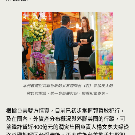
本刊曾捕捉到郭哲敏的女友錢帥君（右）參加友人的
飲料店開幕，她一身華麗打扮，顯得相當貴氣。
根據台美雙方情資，目前已初步掌握郭哲敏犯行，
及在國內、外資產分布概況與落腳美國的行蹤，可
望繼詐貸近400億元的潤寅集團負責人楊文虎夫婦從