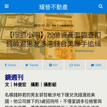
耀晉不動產
2022-11-22 • No Comments
【FBI抓小明】20億資產面臨查扣
錢帥君男友涉洗錢台美聯手追緝
Share
Tweet
Pin
Mail
SMS
鏡週刊
文｜林俊宏 攝影｜攝影組
名模錢帥君的男友郭哲敏涉地下匯兌洗錢潛逃美
國，他公司旗下的3處招待所，不僅宴請多位檢警與