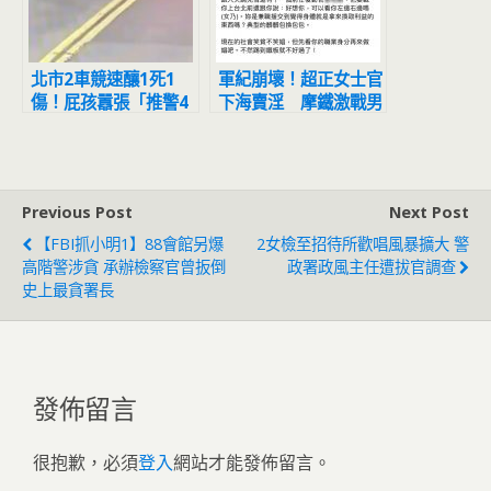
北市2車競速釀1死1
軍紀崩壞！超正女士官
傷！屁孩囂張「推警4
下海賣淫 摩鐵激戰男
次又搶警槍」中槍倒地
客嬌嗔「要戴套套」
打滾秒變孬
Previous Post
Next Post
【FBI抓小明1】88會館另爆
2女檢至招待所歡唱風暴擴大 警
高階警涉貪 承辦檢察官曾扳倒
政署政風主任遭拔官調查
史上最貪署長
發佈留言
很抱歉，必須
登入
網站才能發佈留言。