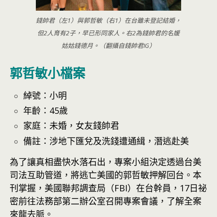
錢帥君（左1）與郭哲敏（右1）在台雖未登記結婚，
但2人育有2子，早已形同家人。右2為錢帥君的名媛
姑姑錢德月。（翻攝自錢帥君IG）
郭哲敏小檔案
綽號：小明
年齡：45歲
家庭：未婚，女友錢帥君
備註：涉地下匯兌及洗錢遭通緝，潛逃赴美
為了讓真相盡快水落石出，專案小組決定透過台美
司法互助管道，將逃亡美國的郭哲敏押解回台。本
刊掌握，美國聯邦調查局（FBI）在台幹員，17日祕
密前往法務部第二辦公室召開專案會議，了解全案
來龍去脈。