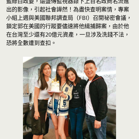
藍綠白政要，還盛傳監視器錄下上百名政商名流進
出的影像，引起社會譁然！為盡快查明案情，專案
小組上週與美國聯邦調查局（FBI）召開祕密會議，
鎖定郭在美國的行蹤要儘速將他緝捕歸案，由於他
在台灣至少還有20億元資產，一旦涉及洗錢不法，
恐將全數遭到查扣。