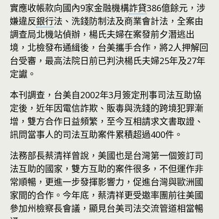
實應收帳款向國內9家金融機構
詐貸
386億餘元，涉
嫌違反
銀行
法、洗錢防制法及商業會計法，全案由
調查局北機站偵辦，楊氏夫婦在案發前夕潛逃出
境，北檢發布通緝後，台美攜手合作，將2人押解回
台受審，最高法院日前已判決楊氏夫婦25年及27年
定讞。
本刊調查，台美自2002年3月簽定刑事司法互助協
定後，近年因電信詐欺、販毒與洗錢的跨境犯罪漸
增，雙方合作日益頻繁，至今互相請求文書取證、
訊問當事人的司法互助案件累積超過400件。
法務部長蔡清祥曾說，美國也是台灣第一個簽訂司
法互助的國家，雙方互助的案件很多，不但運作非
常順暢，更進一步發揮影響力，促進台灣與歐洲國
家間的合作。今年底，蔡清祥更受邀率團前往美國
參加州檢察長會議，顯見台美司法交流管道相當暢