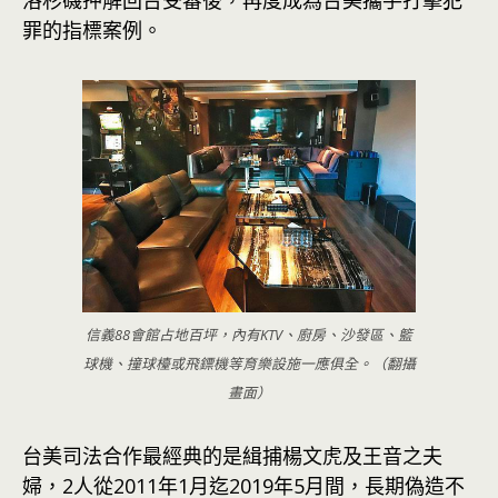
洛杉磯押解回台受審後，再度成為台美攜手打擊犯
罪的指標案例。
信義88會館占地百坪，內有KTV、廚房、沙發區、籃
球機、撞球檯或飛鏢機等育樂設施一應俱全。（翻攝
畫面）
台美司法合作最經典的是緝捕楊文虎及王音之夫
婦，2人從2011年1月迄2019年5月間，長期偽造不