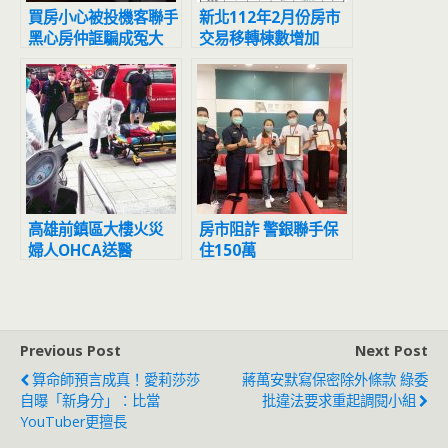
買房小心被投機客聯手
新北112年2月份房市
黑心房仲誆騙成冤大
交易移轉棟數增加
頭！
69.1%
高雄前鎮區大樓火災
房市阻詐 警銀聯手保
婦人OHCA送醫
住150萬
Previous Post
Next Post
算命師預言成真！愛莉莎莎
蔣萬安默寫保密除外條款 綠委
自曝「新身分」：比當
批違法要求重起調閱小組
YouTuber更擅長