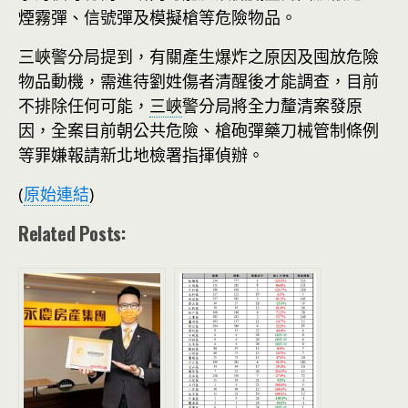
煙霧彈、信號彈及模擬槍等危險物品。
三峽警分局提到，有關產生爆炸之原因及囤放危險
物品動機，需進待劉姓傷者清醒後才能調查，目前
不排除任何可能，
三峽
警分局將全力釐清案發原
因，全案目前朝公共危險、槍砲彈藥刀械管制條例
等罪嫌報請新北地檢署指揮偵辦。
(
原始連結
)
Related Posts: