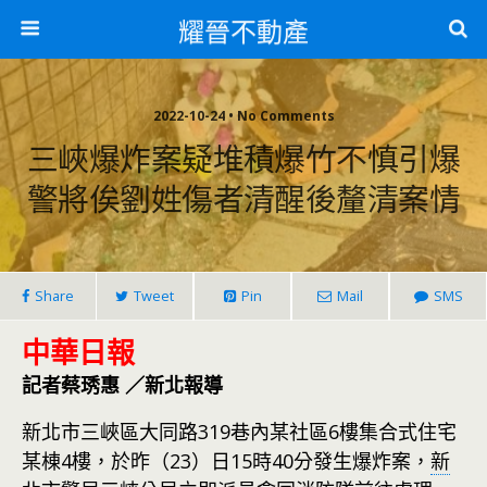
耀晉不動產
2022-10-24 • No Comments
三峽爆炸案疑堆積爆竹不慎引爆
警將俟劉姓傷者清醒後釐清案情
Share
Tweet
Pin
Mail
SMS
中華日報
記者蔡琇惠 ／新北報導
新北市三峽區大同路319巷內某社區6樓集合式住宅
某棟4樓，於昨（23）日15時40分發生爆炸案，
新