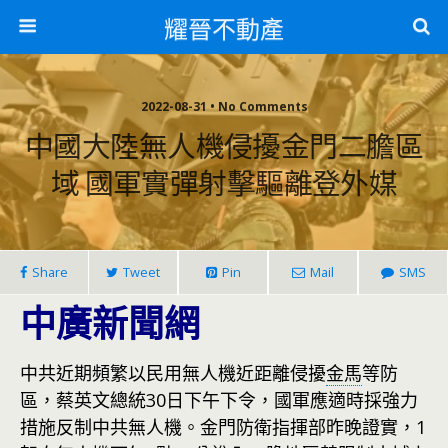
耀晉不動產
2022-08-31 • No Comments
中國大陸無人機侵擾金門二膽區
域 國軍實彈射擊驅離登外媒
Share
Tweet
Pin
Mail
SMS
中廣新聞網
中共近期頻繁以民用無人機近距離侵擾
金馬
等防
區，蔡英文總統30日下午下令，國軍應適時採強力
措施反制中共無人機。金門防衛指揮部昨晚證實，1