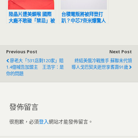
陸晶片遭美鎖喉 國際
台積電叛將被拜登打
大廠不敢碰「禁忌」被
趴？中芯7奈米爆驚人
這強國賺到了
下場：廢掉了
Previous Post
Next Post
廖老大「531店剩120家」賠
終結美俄冷戰推手 蘇聯末代領
1.4億喊告加盟主 王浩宇：是
導人戈巴契夫逝世享耆壽91歲
你的問題
發佈留言
很抱歉，必須
登入
網站才能發佈留言。