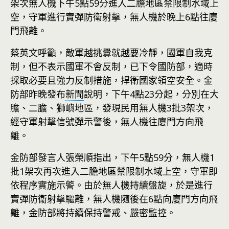
架次無人機下午5點59分進入二膽地區禁限制水域上
空，守軍進行實彈防衛射擊，無人機於晚上6點往廈
門飛離。
蔡英文呼籲，敵軍越挑釁就越要冷靜，國軍自我克
制，但不表示國軍不會反制，已下令國防部，適時
採取必要且強力反制措施，捍衛國家領空安全。金
防部昨晚發布
新聞
說明，下午4點23分起，分別在大
膽、二膽、獅嶼地區，發現民用無人機3批3架次，
經守軍射擊信號彈示警後，無人機往廈門方向飛
離。
金防部發言人張榮順指出，下午5點59分，無人機1
批1架次再次進入二膽地區禁限制水域上空，守軍即
依程序實施示警。由於無人機持續盤旋，於是進行
實彈防衞射擊驅離，無人機隨後在6點向廈門方向飛
離，金防部將持續保持警戒、嚴密監控。