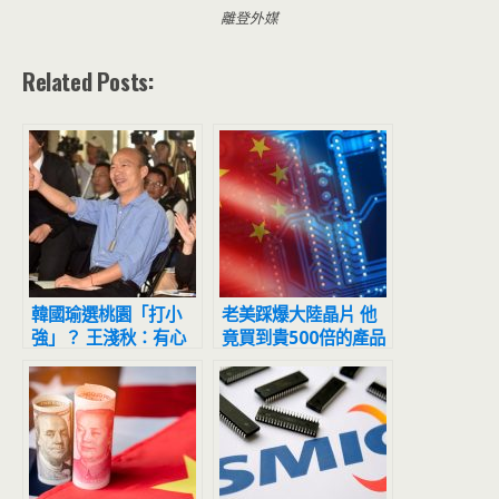
離登外媒
Related Posts:
韓國瑜選桃園「打小
老美踩爆大陸晶片 他
強」？ 王淺秋：有心
竟買到貴500倍的產品
人操作放話
背後原因曝光