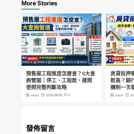
More Stories
NEWS
NEWS
預售屋工程進度怎麼查？5大查
房貸抵押
詢管道｜停工、工程款、建照
款高？銀
使照完整判斷攻略
機制一次
yaojin
0
yaojin
2026-08-08
20
發佈留言