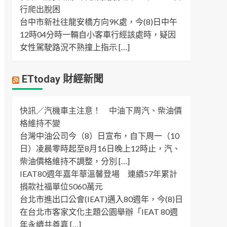
行爬出脫困
台中市新社往龍安橋方向9K處，今(8)日中午
12時04分時一輛自小客車行經該處時，疑因
女性駕駛路況不熟撞上指示 […]
ETtoday 財經新聞
快訊／汽機車主注意！ 中油下周汽、柴油價
格維持不變
台灣中油公司今（8）日宣布，自下周一（10
日）凌晨零時起至8月16日晚上12時止，汽、
柴油價格維持不調整，分別 […]
IEAT80週年嘉年華溫馨登場 連續57年累計
捐款社福單位5060萬元
台北市進出口公會(IEAT)邁入80週年，今(8)日
在台北市客家文化主題公園舉辦「IEAT 80週
年永續共善嘉 […]