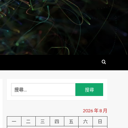
搜
尋
關
鍵
2026 年 8 月
字:
一
二
三
四
五
六
日