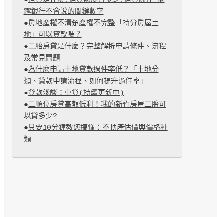
●
信貸是什麼?信貸額度有多少?信貸條件?揭
露銀行不會說的關鍵數字
●
房地產權不清楚產權不完整「持分房屋土
地」可以貸款嗎？
●
二胎房貸是什麼？完整解析申請條件、流程
及常見問題
●
為什麼申請土地貸款過件率低？「土地分
類、貸款申請流程、如何提升過件率」
●
貸款淺談：車貸(持續更新中)
●
二順位房貸高額低利！我的新竹房屋二胎可
以貸多少?
●
只要10分鐘教您搞懂：不動產估價與價格種
類