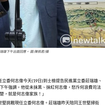
瑞雄下午出面回應。 圖:陳佩君/攝
立委何志偉今天(19日)到士檢提告民進黨立委莊瑞雄、
下午強調，他從未抹黑、抹紅何志偉，怒斥何浪費司法
楚，就是何志偉家族！」
世堅挑戰現任立委何志偉。莊瑞雄昨天陪同王世堅掃街