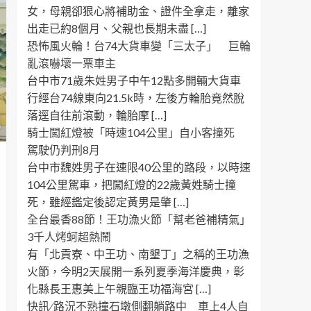
女，母親卻狠心將補助金、證件全拿走，離家
出走已約8個月、父親也長期未盡 […]
恐怖風火輪！台74大貨車變「三太子」 巨輪
亂滾嚇壞一票車主
台中市71歲朱姓男子中午12點多開輛大貨車
行經台74線東向21.5k時，左後方輪胎竟然脫
落逕自往前滾動，輪胎摩 […]
騎士闖紅燈被「時速104公里」自小客撞死
駕駛仍判刑8月
台中市魏姓男子在速限40公里的路段，以時速
104公里駕車，把闖紅燈的22歲黃姓騎士撞
死，雖經鑑定後認定黃男是肇 […]
全台最香88節！王功漁火節「幫老爸補精氣」
3千人烤蚵超熱鬧
有「北貢寮、中王功、南墾丁」之稱的王功漁
火節，今明2天展開一系列夏季海洋慶典，彰
化縣長王惠美上午親臨王功福海宮 […]
快訊 ∕ 路況不熟撞石墩側翻躺路中 車上4人自