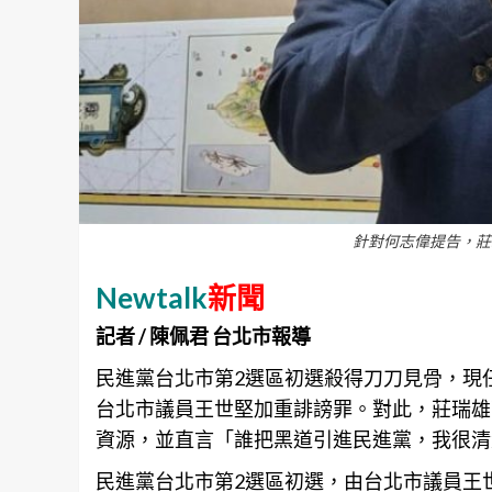
針對何志偉提告，莊
Newtalk
新聞
記者 / 陳佩君 台北市報導
民進黨
台北
市第2選區初選殺得刀刀見骨，現任
台北
市議員王世堅加重誹謗罪。對此，莊瑞雄
資源，並直言「誰把黑道引進民進黨，我很清
民進黨
台北
市第2選區初選，由
台北
市議員王