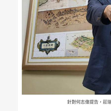
針對何志偉提告，莊瑞