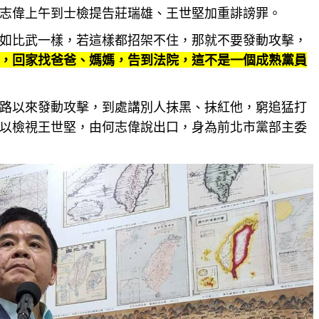
志偉上午到士檢提告莊瑞雄、王世堅加重誹謗罪。
如比武一樣，若這樣都招架不住，那就不要發動攻擊，
，回家找爸爸、媽媽，告到法院，這不是一個成熟黨員
路以來發動攻擊，到處講別人抹黑、抹紅他，窮追猛打
以檢視王世堅，由何志偉說出口，身為前北市黨部主委