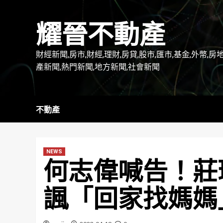
Skip
to
耀晉不動產
content
財經新聞,房市,財經,理財,房貸,股市,匯市,基金,外幣,房
產新聞,熱門新聞,地方新聞,社會新聞
不動產
NEWS
何志偉喊告！莊
諷「回家找媽媽