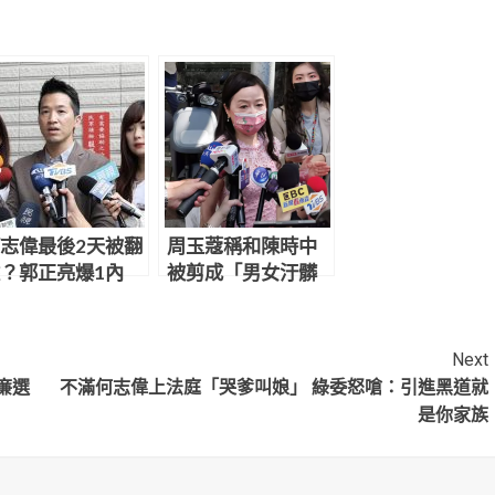
志偉最後2天被翻
周玉蔻稱和陳時中
？郭正亮爆1內
被剪成「男女汙髒
：關鍵是他
影片」淚崩：很噁
心
Next
廉選
不滿何志偉上法庭「哭爹叫娘」 綠委怒嗆：引進黑道就
是你家族