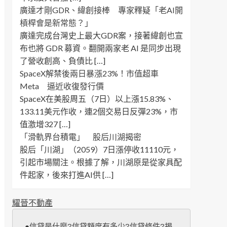
廣達才剛GDR、緯創接棒 專家釋疑「老AI開
槓桿會是新常態？」
廣達完成台灣史上最大GDR案，接著緯創也宣
布也將 GDR 募資。翻開兩家老 AI 是同步出現
了營收創高、負債比 […]
SpaceX解禁後兩日暴漲23%！市值超車
Meta 逼近收復發行價
SpaceX在美股周五（7日）以上漲15.83%、
133.11美元作收，連2個交易日反彈23%，市
值激增327 […]
「滑軌界台積電」 股后川湖揭密
股后「川湖」（2059）7日漲停收11110元，
引起市場關注。根據了解，川湖原是從家具配
件起家，後來打進AI供 […]
耀晉不動產