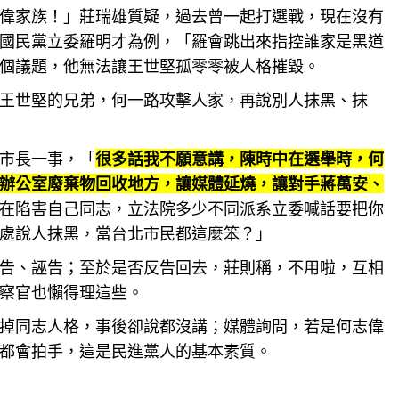
偉家族！」莊瑞雄質疑，過去曾一起打選戰，現在沒有
國民黨立委羅明才為例，「羅會跳出來指控誰家是黑道
個議題，他無法讓王世堅孤零零被人格摧毀。
王世堅的兄弟，何一路攻擊人家，再說別人抹黑、抹
市長一事，「
很多話我不願意講，陳時中在選舉時，何
辦公室廢棄物回收地方，讓媒體延燒，讓對手蔣萬安、
在陷害自己同志，立法院多少不同派系立委喊話要把你
處說人抹黑，當台北市民都這麼笨？」
告、誣告；至於是否反告回去，莊則稱，不用啦，互相
察官也懶得理這些。
掉同志人格，事後卻說都沒講；媒體詢問，若是何志偉
都會拍手，這是民進黨人的基本素質。