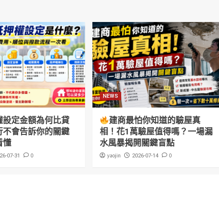
NEWS
權設定金額為何比貸
建商最怕你知道的驗屋真
行不會告訴你的關鍵
相！花1萬驗屋值得嗎？一場漏
看懂
水風暴揭開關鍵盲點
0
yaojin
0
26-07-31
2026-07-14