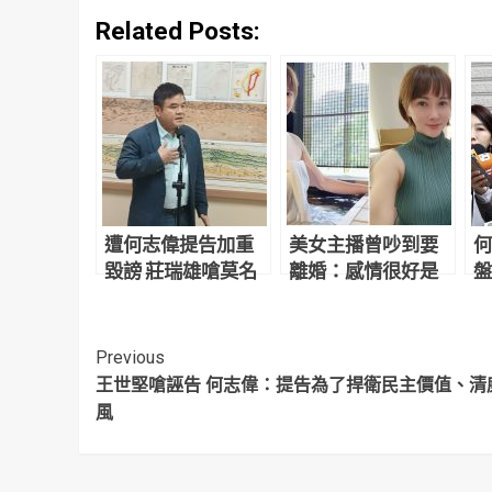
Related Posts:
遭何志偉提告加重
美女主播曾吵到要
何
毀謗 莊瑞雄嗆莫名
離婚：感情很好是
盤
其妙：發動攻擊的
假象 尪「下麵給
幕
人到處說被抹黑
她吃」餵飽飽不吵
了
Continue
Previous
王世堅嗆誣告 何志偉：提告為了捍衛民主價值、清
Reading
風