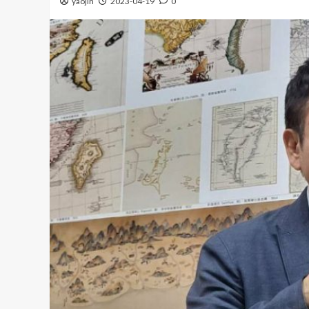
yaojin
2023-04-19
0