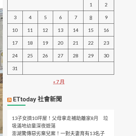
1
2
3
4
5
6
7
8
9
10
11
12
13
14
15
16
17
18
19
20
21
22
23
24
25
26
27
28
29
30
31
« 7 月
ETtoday 社會新聞
13子女擠10坪屋！父母拿走補助離家8月 垃
圾滿地幼童深夜遊蕩
澎湖驚傳惡劣棄兒案！一對夫妻育有13名子