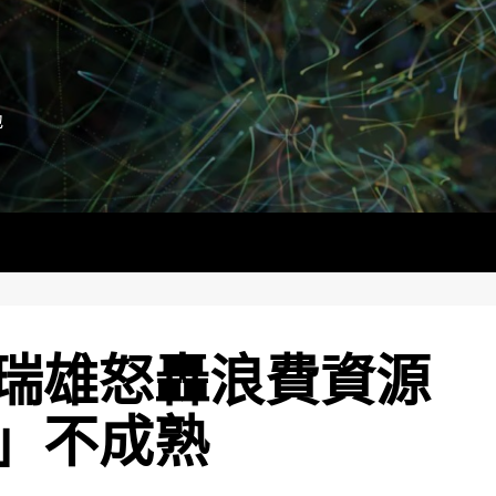
地
瑞雄怒轟浪費資源
」不成熟