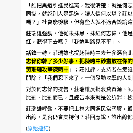
「誰把黑道引進民進黨，我很清楚，就是何志
同掛，就說別人是黑道，讓人情何以堪？莊以
嗎？」
社會
能檢驗，但有些人就不適合談論這
莊瑞雄強調，他從未抹黑、抹紅何志偉，他是
紅，聽得下去嗎？「我這叫路見不平」。
話鋒一轉，莊瑞雄也提起陳時中去年參選
台北
志偉你幹了多少好事，把陳時中砂畫放在你的
黃珊珊攻擊陳時中
」；莊批評，支持者在意誰
開除？「我們忍下來了，一個發動攻擊的人到
對於何志偉的提告，莊瑞雄反批浪費
資源
、亂
比劃、比劃而已，且誣告本來就是公訴罪，檢
莊瑞雄呼籲，不要把
士林
大同選民當塑膠，毀
出線，是否仍會支持何？莊回應說，誰出線他
(
原始連結
)