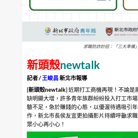
求職防詐妙招：「三大準備」
新頭殼
newtalk
記者 /
王峻昌
新北市報導
[
新頭殼newtalk
] 近期打工商機再現！不論
缺明顯大增，許多青年族群紛紛投入打工市場
驗不足，急於賺錢的心態，以優渥待遇吸引年
作，新北市長侯友宜更拍攝影片持續呼籲求職
眾小心再小心！