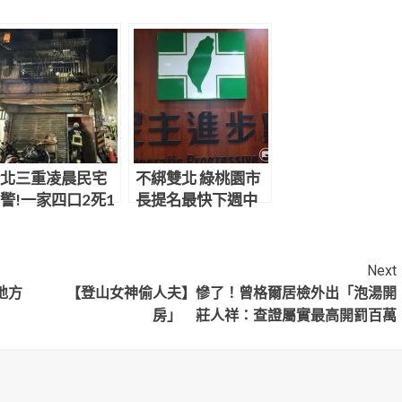
北三重凌晨民宅
不綁雙北 綠桃園市
警!一家四口2死1
長提名最快下週中
 阿公及6歲孫子不
執會出爐
傷重不治
Next
地方
【登山女神偷人夫】慘了！曾格爾居檢外出「泡湯開
房」 莊人祥：查證屬實最高開罰百萬