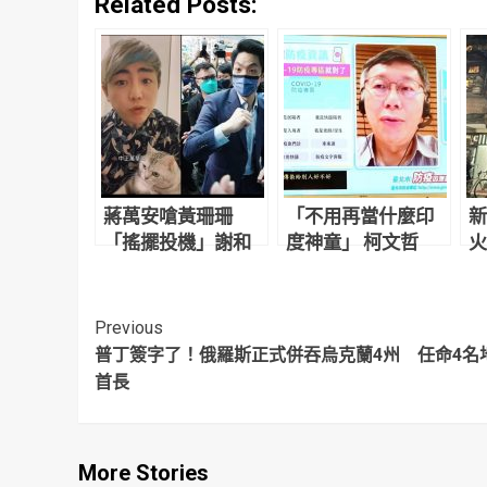
Related Posts:
蔣萬安嗆黃珊珊
「不用再當什麼印
新
「搖擺投機」謝和
度神童」 柯文哲
火
弦諷：有比你改姓
估：台灣再撐兩個
傷
更投機的事嗎？
月就可以解封了
幸
Continue
Previous
普丁簽字了！俄羅斯正式併吞烏克蘭4州 任命4名
Reading
首長
More Stories