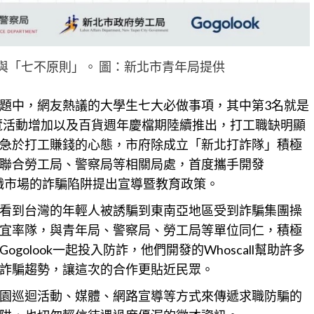
與「七不原則」。 圖：新北市青年局提供
題中，網友熱議的大學生七大必做事項，其中第3名就是
展覽活動增加以及百貨週年慶檔期陸續推出，打工職缺明顯
急於打工賺錢的心態，市府除成立「新北打詐隊」積極
聯合勞工局、警察局等相關局處，首度攜手開發
，針對求職市場的詐騙陷阱提出宣導暨教育政策。
看到台灣的年輕人被誘騙到東南亞地區受到詐騙集團操
宜率隊，與青年局、警察局、勞工局等單位同仁，積極
olook一起投入防詐，他們開發的Whoscall幫助許多
詐騙趨勢，讓這次的合作更貼近民眾。
園巡迴活動、媒體、網路宣導等方式來傳遞求職防騙的