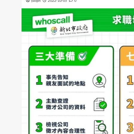
yaojin
2022-10-05
0