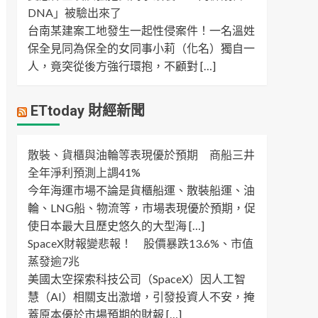
DNA」被驗出來了
台南某建案工地發生一起性侵案件！一名溫姓
保全見同為保全的女同事小莉（化名）獨自一
人，竟突從後方強行環抱，不顧對 […]
ETtoday 財經新聞
散裝、貨櫃與油輪等表現優於預期 商船三井
全年淨利預測上調41%
今年海運市場不論是貨櫃船運、散裝船運、油
輪、LNG船、物流等，市場表現優於預期，促
使日本最大且歷史悠久的大型海 […]
SpaceX財報變悲報！ 股價暴跌13.6%、市值
蒸發逾7兆
美國太空探索科技公司（SpaceX）因人工智
慧（AI）相關支出激增，引發投資人不安，掩
蓋原本優於市場預期的財報 […]