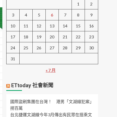
1
2
3
4
5
6
7
8
9
10
11
12
13
14
15
16
17
18
19
20
21
22
23
24
25
26
27
28
29
30
31
« 7 月
ETtoday 社會新聞
國際盜刷集團在台灣！ 港男「文湖線犯案」
撈百萬
台北捷運文湖線今年3月傳出有民眾在搭乘文