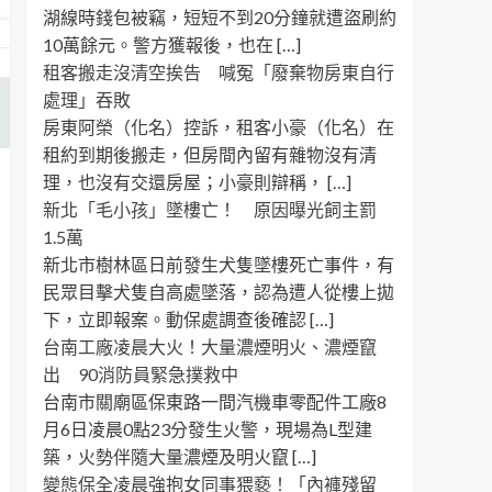
湖線時錢包被竊，短短不到20分鐘就遭盜刷約
10萬餘元。警方獲報後，也在 […]
租客搬走沒清空挨告 喊冤「廢棄物房東自行
處理」吞敗
房東阿榮（化名）控訴，租客小豪（化名）在
租約到期後搬走，但房間內留有雜物沒有清
理，也沒有交還房屋；小豪則辯稱， […]
新北「毛小孩」墜樓亡！ 原因曝光飼主罰
1.5萬
新北市樹林區日前發生犬隻墜樓死亡事件，有
民眾目擊犬隻自高處墜落，認為遭人從樓上拋
下，立即報案。動保處調查後確認 […]
台南工廠凌晨大火！大量濃煙明火、濃煙竄
出 90消防員緊急撲救中
台南市關廟區保東路一間汽機車零配件工廠8
月6日凌晨0點23分發生火警，現場為L型建
築，火勢伴隨大量濃煙及明火竄 […]
變態保全凌晨強抱女同事猥褻！「內褲殘留