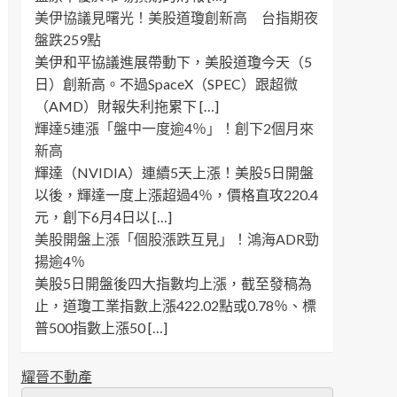
美伊協議見曙光！美股道瓊創新高 台指期夜
盤跌259點
美伊和平協議進展帶動下，美股道瓊今天（5
日）創新高。不過SpaceX（SPEC）跟超微
（AMD）財報失利拖累下 […]
輝達5連漲「盤中一度逾4％」！創下2個月來
新高
輝達（NVIDIA）連續5天上漲！美股5日開盤
以後，輝達一度上漲超過4％，價格直攻220.4
元，創下6月4日以 […]
美股開盤上漲「個股漲跌互見」！鴻海ADR勁
揚逾4％
美股5日開盤後四大指數均上漲，截至發稿為
止，道瓊工業指數上漲422.02點或0.78％、標
普500指數上漲50 […]
耀晉不動產