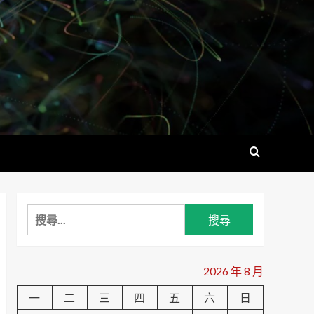
搜
尋
關
鍵
2026 年 8 月
字:
一
二
三
四
五
六
日