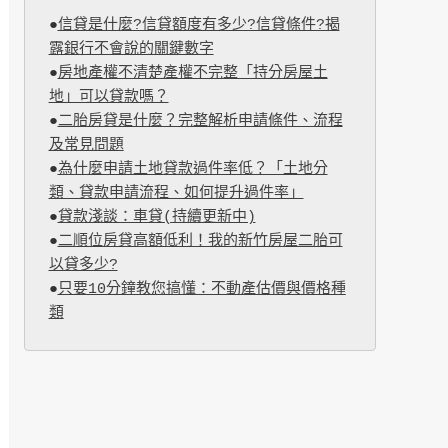
●
信貸是什麼?信貸額度有多少?信貸條件?揭
露銀行不會說的關鍵數字
●
房地產權不清楚產權不完整「持分房屋土
地」可以貸款嗎？
●
二胎房貸是什麼？完整解析申請條件、流程
及常見問題
●
為什麼申請土地貸款過件率低？「土地分
類、貸款申請流程、如何提升過件率」
●
貸款淺談：車貸(持續更新中)
●
二順位房貸高額低利！我的新竹房屋二胎可
以貸多少?
●
只要10分鐘教您搞懂：不動產估價與價格種
類