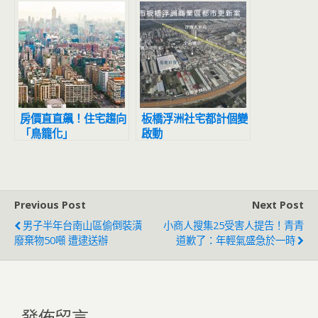
房價直直飆！住宅趨向
板橋浮洲社宅都計個變
「鳥籠化」
啟動
Previous Post
Next Post
男子半年台南山區偷倒裝潢
小商人搜集25受害人提告！青青
廢棄物50噸 遭逮送辦
道歉了：年輕氣盛急於一時
發佈留言