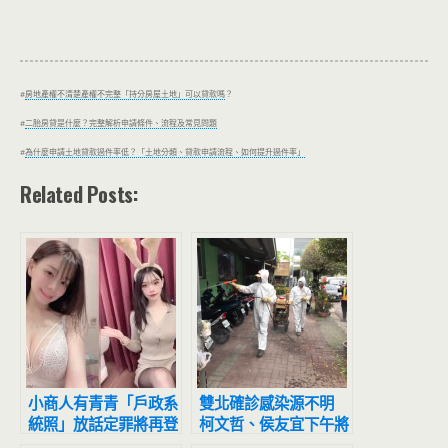
#
房地產權不清楚產權不完整「持分房屋土地」可以貸款嗎
？
#
二胎房貸是什麼？完整解析申請條件、流程及常見問題
#
為什麼申請土地貸款過件率低？「土地分類、貸款申請流程、如何提升過件率」
Related Posts:
小商人有青青「戶政系
雙北確診感染源不明
統照」放話定罪將再登
柯文哲、侯友宜下午將
T霸：資金盤別想跑
親上火線