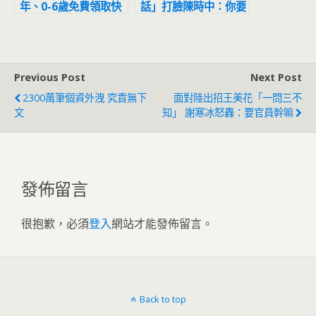
年、0-6歲免費領取快
話」打臉陳時中：你要
篩、護照可以線上辦
確定欸
6/1新制一次看
Previous Post
Next Post
2300萬筆個資外洩 究責無下
面對陸出招王美花「一問三不
文
知」 謝寒冰怒轟：要官員幹嘛
發佈留言
很抱歉，必須
登入
網站才能發佈留言。
Back to top