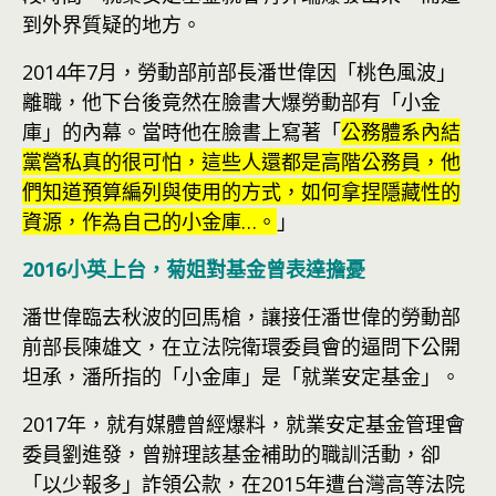
到外界質疑的地方。
2014年7月，勞動部前部長潘世偉因「桃色風波」
離職，他下台後竟然在臉書大爆勞動部有「小金
庫」的內幕。當時他在臉書上寫著「
公務體系內結
黨營私真的很可怕，這些人還都是高階公務員，他
們知道預算編列與使用的方式，如何拿捏隱藏性的
資源，作為自己的小金庫…。
」
2016小英上台，菊姐對基金曾表達擔憂
潘世偉臨去秋波的回馬槍，讓接任潘世偉的勞動部
前部長陳雄文，在立法院衛環委員會的逼問下公開
坦承，潘所指的「小金庫」是「就業安定基金」。
2017年，就有媒體曾經爆料，就業安定基金管理會
委員劉進發，曾辦理該基金補助的職訓活動，卻
「以少報多」詐領公款，在2015年遭
台灣
高等法院