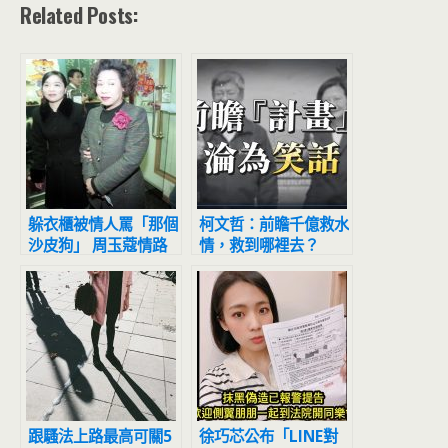
Related Posts:
躲衣櫃被情人罵「那個
柯文哲：前瞻千億救水
沙皮狗」 周玉蔻情路
情，救到哪裡去？
超坎坷
跟騷法上路最高可關5
徐巧芯公布「LINE對