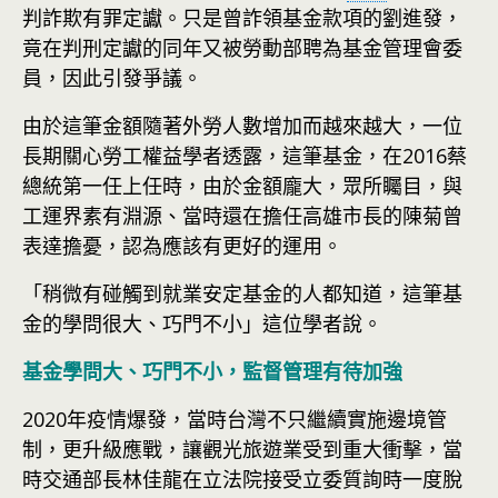
判詐欺有罪定讞。只是曾詐領基金款項的劉進發，
竟在判刑定讞的同年又被勞動部聘為基金管理會委
員，因此引發爭議。
由於這筆金額隨著外勞人數增加而越來越大，一位
長期關心勞工權益學者透露，這筆基金，在2016蔡
總統第一任上任時，由於金額龐大，眾所矚目，與
工運界素有淵源、當時還在擔任高雄市長的陳菊曾
表達擔憂，認為應該有更好的運用。
「稍微有碰觸到就業安定基金的人都知道，這筆基
金的學問很大、巧門不小」這位學者說。
基金學問大、巧門不小，監督管理有待加強
2020年疫情爆發，當時台灣不只繼續實施邊境管
制，更升級應戰，讓觀光旅遊業受到重大衝擊，當
時交通部長林佳龍在立法院接受立委質詢時一度脫