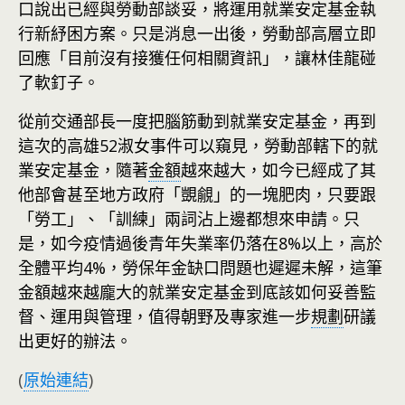
口說出已經與勞動部談妥，將運用就業安定基金執
行新紓困方案。只是消息一出後，勞動部高層立即
回應「目前沒有接獲任何相關資訊」，讓林佳龍碰
了軟釘子。
從前交通部長一度把腦筋動到就業安定基金，再到
這次的高雄52淑女事件可以窺見，勞動部轄下的就
業安定基金，隨著
金額
越來越大，如今已經成了其
他部會甚至地方政府「覬覦」的一塊肥肉，只要跟
「勞工」、「訓練」兩詞沾上邊都想來申請。只
是，如今疫情過後青年失業率仍落在8%以上，高於
全體平均4%，勞保年金缺口問題也遲遲未解，這筆
金額越來越龐大的就業安定基金到底該如何妥善監
督、運用與管理，值得朝野及專家進一步
規劃
研議
出更好的辦法。
(
原始連結
)