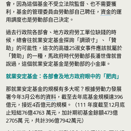
會，因為這個基金不受立法院監督、也不需要獲
利，基金的管理委員由勞動部自己聘任，
資金
的運
用調度也是勞動部自己決定。
過去行政院各部會、地方政府勞工單位缺錢的時
候，總會往就業安定基金探詢「調頭寸」、「贊
助」的可能性，這次的高雄25淑女事件應該就屬於
「贊助」的一種，馬政府時代勞動部長潘世偉就曾
說過，這個就業安定基金是勞動部的小金庫。
就業安定基金：各部會及地方政府眼中的「肥肉」
那就業安定基金的規模有多大呢？根據勞動力發展
署今年3月公布的
資料
，截至去年底基金規模達396
億元，接近4百億元的規模。（111 年度截至12月底
止短絀76億4763 萬元，加計期初基金餘額473億
2705萬 元，共計396億7942萬元）