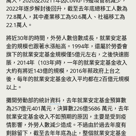
萬人，2020及20211年因Covid-19邊境管制減少，
2022年逐步解封後回升，截至去年底總移工人數為
72.8萬人，其中產業移工為50.6萬人、社福移工為
22.1萬人。
將近30年的時間，外勞人數倍數成長，就業安定基
金的規模也跟著水漲船高。1994年，還屬於勞委會
旗下的就業安定基金規模僅5億元左右，之後快速膨
脹，2014年（103年)時，一年的就業安定基金收入
大約有將近143億的規模，2016年蔡政府上台之
後，每年的就業安定基金收入平均都在2百億元規模
以上。
攤開勞動部的統計
資料
，去年就業安定基金預算數
為257億元401萬元，決算數226億5686 萬元，去年
就業安定基金收入不如預期的原因，主要是受到疫
情影響，外勞人數減少造成。不過由於過去年度有
剩餘留下，截至去年年底為止，整個就業安定基金