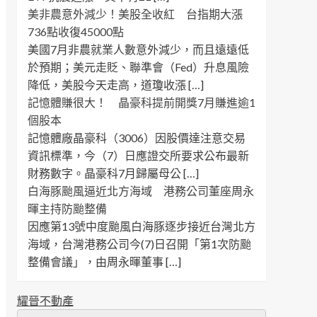
美非農意外減少！美股全收紅 台指期大漲
736點收復45000點
美國7月非農就業人數意外減少，而且遠遠低
於預期；美元走貶、聯準會（Fed）升息風險
降低，美股今天走高，道瓊收漲 […]
記憶體賺很大！ 晶豪科提前開獎7月賺進逾1
個股本
記憶體廠晶豪科（3006）因股價達注意交易
資訊標準，今（7）日應證交所要求公布最新
財務數字。晶豪科7月歸屬母公 […]
白海豚颱風逼近北方海域 港務公司董座周永
暉主持防颱整備
因應第13號中度颱風白海豚逐步接近台灣北方
海域，台灣港務公司今(7)日召開「第1次防颱
整備會議」，由周永暉董事 […]
耀晉不動產