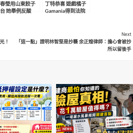
春瑩用山東餃子
丁特恭喜 遊戲橘子
台 她舉例反酸
Gamania得到法院
中國是肯塔基州
認證
一部分」
Next
曝光！
「這一點」證明林智堅是抄襲 余正煌律師：擔心會被抄
所以留後手
NEWS