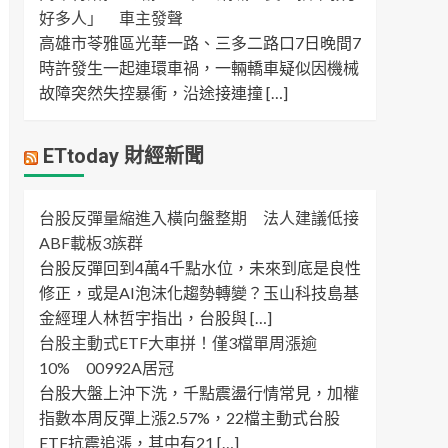
好多人」 車主發聲
高雄市苓雅區光華一路、三多二路口7日晚間7
時許發生一起連環車禍，一輛轎車疑似因機械
故障突然失控暴衝，沿途接連撞 […]
ETtoday 財經新聞
台股反彈量縮進入橫向盤整期 法人建議低接
ABF載板3族群
台股反彈回到4萬4千點水位，未來到底是良性
修正，或是AI泡沫化趨勢轉變？玉山科技島基
金經理人林哲宇指出，台股與 […]
台股主動式ETF大車拼！僅3檔單周漲逾
10% 00992A居冠
台股大盤上沖下洗，千點震盪行情常見，加權
指數本周反彈上漲2.57%，22檔主動式台股
ETF抗震追漲，其中有21 […]