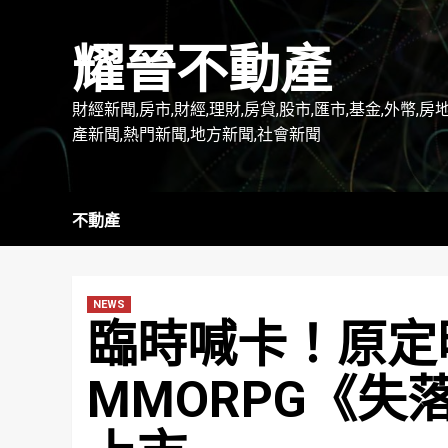
Skip
to
耀晉不動產
content
財經新聞,房市,財經,理財,房貸,股市,匯市,基金,外幣,房
產新聞,熱門新聞,地方新聞,社會新聞
不動產
NEWS
臨時喊卡！原定
MMORPG《