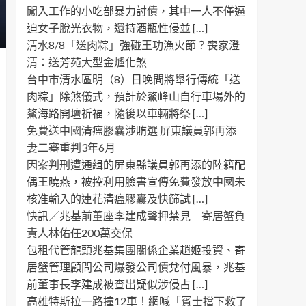
闖入工作的小吃部暴力討債，其中一人不僅逼
迫女子脫光衣物，還持酒瓶性侵並 […]
清水8/8「送肉粽」強碰王功漁火節？喪家澄
清：送芳苑大型金爐化煞
台中市清水區明（8）日晚間將舉行傳統「送
肉粽」除煞儀式，預計於鰲峰山自行車場外的
鰲海路開壇祈福，隨後以車輛將祭 […]
免費送中國清瘟膠囊涉賄選 屏東議員郭再添
妻二審重判3年6月
因案判刑遭通緝的屏東縣議員郭再添的陸籍配
偶王曉燕，被控利用臉書宣傳免費發放中國未
核准輸入的連花清瘟膠囊及快篩試 […]
快訊／兆基前董座李建成聲押禁見 寄居蟹負
責人林佑任200萬交保
包租代管龍頭兆基集團關係企業趙姬投資、寄
居蟹管理顧問公司爆發公司債兌付風暴，兆基
前董事長李建成被查出疑似涉侵占 […]
高雄特斯拉一路撞12車！網喊「賓士擋下救了