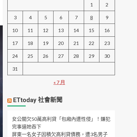
1
2
3
4
5
6
7
8
9
10
11
12
13
14
15
16
17
18
19
20
21
22
23
24
25
26
27
28
29
30
31
« 7 月
ETtoday 社會新聞
女公關欠50萬高利貸「包廂內遭性侵」！嫌犯
完事逼她吞下
屏東一名女子因積欠高利貸債務，遭3名男子