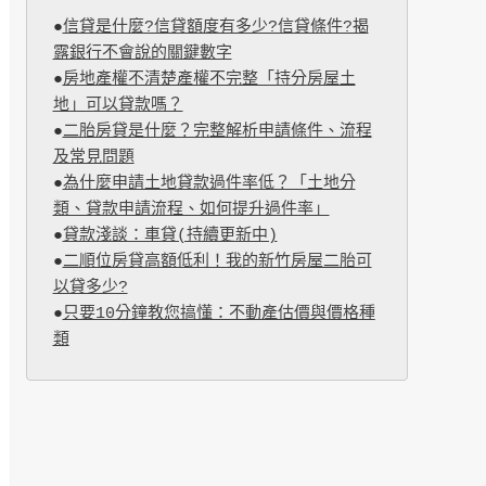
●
信貸是什麼?信貸額度有多少?信貸條件?揭
露銀行不會說的關鍵數字
●
房地產權不清楚產權不完整「持分房屋土
地」可以貸款嗎？
●
二胎房貸是什麼？完整解析申請條件、流程
及常見問題
●
為什麼申請土地貸款過件率低？「土地分
類、貸款申請流程、如何提升過件率」
●
貸款淺談：車貸(持續更新中)
●
二順位房貸高額低利！我的新竹房屋二胎可
以貸多少?
●
只要10分鐘教您搞懂：不動產估價與價格種
類