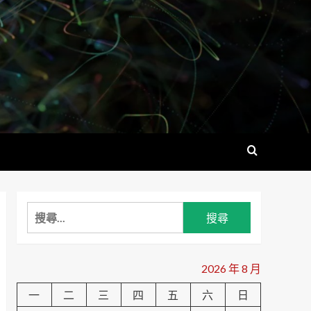
搜
尋
關
鍵
2026 年 8 月
字:
一
二
三
四
五
六
日