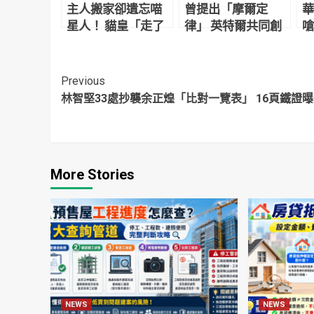
主人搬家卻遺忘喵
曾提出「摩爾定
華
星人！ 貓皇「走了
律」 英特爾共同創
嗆
超過60公里」來到
辦人摩爾94歲辭世
「
新家臭罵主人：再
的
拋下偶試試！
Continue
Previous
林智堅33處抄襲余正煌「比對一覽表」 16頁鐵證
Reading
More Stories
NEWS
NEWS